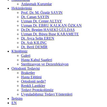
Anlaşmalı Kurumlar
Hekimlerimiz
Prof. Dr. M. Özgür SAYIN
Dt. Canan SAYIN
Uzman Dt. Cemre ALTAY
Uzman Dt. EBRU KALKAN ÖZKAN
Dr.Dt. Begüm HASEKİ GÜLDAŞ
Uzman Dt. Büşra Buse KARAMETE
Dt. Ayça Selin EREN
Dt. Aslı KILINÇ
Dt. Beril DEMİR
Kliniğimiz
Galeri
Hasta Kabul Saatleri
Sterilizasyon ve Dezenfeksiyon
Ortodonti Tedavisi
Braketler
Hasta Eğitimi
Ortodonti nedir?
Renkli Lastikler
Tedavi Protokolümüz
Uyguladığımız Tedavi Yöntemleri
İletişim
EN