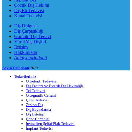
Çocuk Diş Hekimi
Diş Eti Tedavisi
Kanal Tedavisi
Diş Dolgusu
Diş Çarpışıklığı
Gömülü Diş Tedavi
Yirmi Yaş Dişleri
İletişim
Hakkımızda
Antalya ortodonti
Sayın Ortodonti
2025
Tedavilerimiz
Ortodonti Tedavisi
Diş Protezi ve Estetik Diş Hekimliği
Tel Tedavisi
Ortognatik Cerrahi
Çene Tedavisi
Zirkon Diş
Diş Beyazlatma
Diş Estetiği
Çene Cerrahisi
Invisalign Şeffaf Plak Tedavisi
İmplant Tedavisi