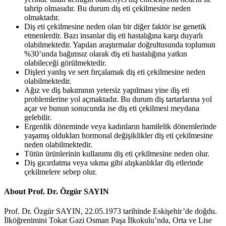
tahrip olmasıdır. Bu durum diş eti çekilmesine neden
olmaktadır.
Diş eti çekilmesine neden olan bir diğer faktör ise genetik
etmenlerdir. Bazı insanlar diş eti hastalığına karşı duyarlı
olabilmektedir. Yapılan araştırmalar doğrultusunda toplumun
%30’unda bağımsız olarak diş eti hastalığına yatkın
olabileceği görülmektedir.
Dişleri yanlış ve sert fırçalamak diş eti çekilmesine neden
olabilmektedir.
Ağız ve diş bakımının yetersiz yapılması yine diş eti
problemlerine yol açmaktadır. Bu durum diş tartarlarına yol
açar ve bunun sonucunda ise diş eti çekilmesi meydana
gelebilir.
Ergenlik döneminde veya kadınların hamilelik dönemlerinde
yaşamış oldukları hormonal değişiklikler diş eti çekilmesine
neden olabilmektedir.
Tütün ürünlerinin kullanımı diş eti çekilmesine neden olur.
Diş gıcırdatma veya sıkma gibi alışkanlıklar diş etlerinde
çekilmelere sebep olur.
About Prof. Dr. Özgür SAYIN
Prof. Dr. Özgür SAYIN, 22.05.1973 tarihinde Eskişehir’de doğdu.
İlköğrenimini Tokat Gazi Osman Paşa İlkokulu’nda, Orta ve Lise