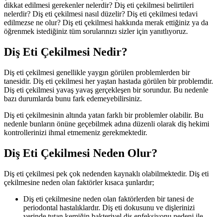
dikkat edilmesi gerekenler nelerdir? Diş eti çekilmesi belirtileri
nelerdir? Diş eti çekilmesi nasıl düzelir? Diş eti çekilmesi tedavi
edilmezse ne olur? Diş eti çekilmesi hakkında merak ettiğiniz ya da
öğrenmek istediğiniz tüm sorularınızı sizler için yanıtlıyoruz.
Diş Eti Çekilmesi Nedir?
Diş eti çekilmesi genellikle yaygın görülen problemlerden bir
tanesidir. Diş eti çekilmesi her yaştan hastada görülen bir problemdir.
Diş eti çekilmesi yavaş yavaş gerçekleşen bir sorundur. Bu nedenle
bazı durumlarda bunu fark edemeyebilirsiniz.
Diş eti çekilmesinin altında yatan farklı bir problemler olabilir. Bu
nedenle bunların önüne geçebilmek adına düzenli olarak diş hekimi
kontrollerinizi ihmal etmemeniz gerekmektedir.
Diş Eti Çekilmesi Neden Olur?
Diş eti çekilmesi pek çok nedenden kaynaklı olabilmektedir. Diş eti
çekilmesine neden olan faktörler kısaca şunlardır;
Diş eti çekilmesine neden olan faktörlerden bir tanesi de
periodontal hastalıklardır. Diş eti dokusunu ve dişlerinizi
yerinde tutan kemiğin bakteriyel diş enfeksiyonu nedeni ile