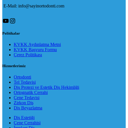
E-Mail: info@sayinortodonti.com
YouTube
Instagram
Politikalar
KVKK Aydınlatma Metni
KVKK Başvuru Formu
Çerez Politikası
Hizmetlerimiz
Ortodonti
Tel Tedavisi
Diş Protezi ve Estetik Diş Hekimliği
Ortognatik Cerrahi
Çene Tedavisi
Zirkon Diş
Diş Beyazlatma
Diş Estetiği
Çene Cerrahisi
İmplant Diş