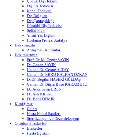
Çocuk Diş Hekimi
Diş Eti Tedavisi
Kanal Tedavisi
Diş Dolgusu
Diş Çapraşıklığı
Gömülü Diş Tedavisi
Şeffaf Plak
Yirmi Yaş Dişleri
Horlama Protezi Antalya
Hakkımızda
Anlaşmalı Kurumlar
Hekimlerimiz
Prof. Dr. M. Özgür SAYIN
Dt. Canan SAYIN
Uzman Dt. Cemre ALTAY
Uzman Dt. EBRU KALKAN ÖZKAN
Dr.Dt. Begüm HASEKİ GÜLDAŞ
Uzman Dt. Büşra Buse KARAMETE
Dt. Ayça Selin EREN
Dt. Aslı KILINÇ
Dt. Beril DEMİR
Kliniğimiz
Galeri
Hasta Kabul Saatleri
Sterilizasyon ve Dezenfeksiyon
Ortodonti Tedavisi
Braketler
Hasta Eğitimi