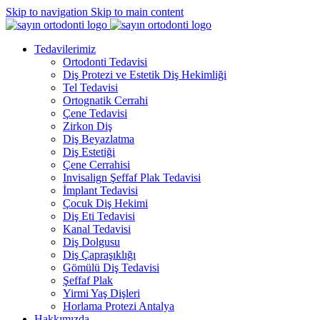
Skip to navigation
Skip to main content
Tedavilerimiz
Ortodonti Tedavisi
Diş Protezi ve Estetik Diş Hekimliği
Tel Tedavisi
Ortognatik Cerrahi
Çene Tedavisi
Zirkon Diş
Diş Beyazlatma
Diş Estetiği
Çene Cerrahisi
Invisalign Şeffaf Plak Tedavisi
İmplant Tedavisi
Çocuk Diş Hekimi
Diş Eti Tedavisi
Kanal Tedavisi
Diş Dolgusu
Diş Çapraşıklığı
Gömülü Diş Tedavisi
Şeffaf Plak
Yirmi Yaş Dişleri
Horlama Protezi Antalya
Hakkımızda