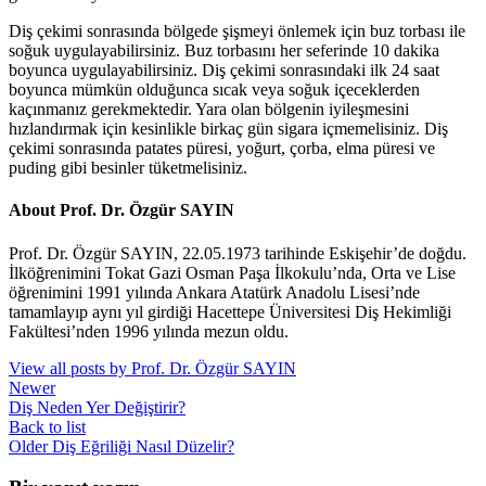
Diş çekimi sonrasında bölgede şişmeyi önlemek için buz torbası ile
soğuk uygulayabilirsiniz. Buz torbasını her seferinde 10 dakika
boyunca uygulayabilirsiniz. Diş çekimi sonrasındaki ilk 24 saat
boyunca mümkün olduğunca sıcak veya soğuk içeceklerden
kaçınmanız gerekmektedir. Yara olan bölgenin iyileşmesini
hızlandırmak için kesinlikle birkaç gün sigara içmemelisiniz. Diş
çekimi sonrasında patates püresi, yoğurt, çorba, elma püresi ve
puding gibi besinler tüketmelisiniz.
About Prof. Dr. Özgür SAYIN
Prof. Dr. Özgür SAYIN, 22.05.1973 tarihinde Eskişehir’de doğdu.
İlköğrenimini Tokat Gazi Osman Paşa İlkokulu’nda, Orta ve Lise
öğrenimini 1991 yılında Ankara Atatürk Anadolu Lisesi’nde
tamamlayıp aynı yıl girdiği Hacettepe Üniversitesi Diş Hekimliği
Fakültesi’nden 1996 yılında mezun oldu.
View all posts by Prof. Dr. Özgür SAYIN
Newer
Diş Neden Yer Değiştirir?
Back to list
Older
Diş Eğriliği Nasıl Düzelir?