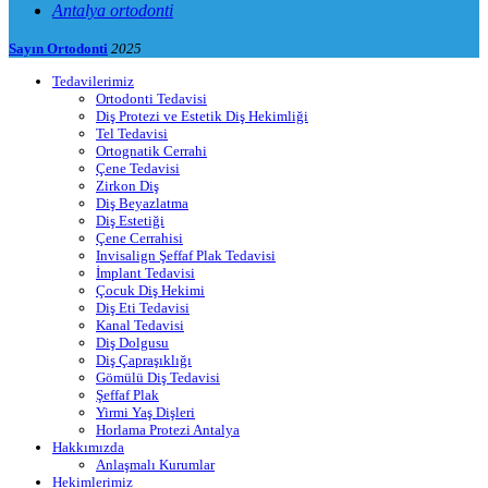
Antalya ortodonti
Sayın Ortodonti
2025
Tedavilerimiz
Ortodonti Tedavisi
Diş Protezi ve Estetik Diş Hekimliği
Tel Tedavisi
Ortognatik Cerrahi
Çene Tedavisi
Zirkon Diş
Diş Beyazlatma
Diş Estetiği
Çene Cerrahisi
Invisalign Şeffaf Plak Tedavisi
İmplant Tedavisi
Çocuk Diş Hekimi
Diş Eti Tedavisi
Kanal Tedavisi
Diş Dolgusu
Diş Çapraşıklığı
Gömülü Diş Tedavisi
Şeffaf Plak
Yirmi Yaş Dişleri
Horlama Protezi Antalya
Hakkımızda
Anlaşmalı Kurumlar
Hekimlerimiz