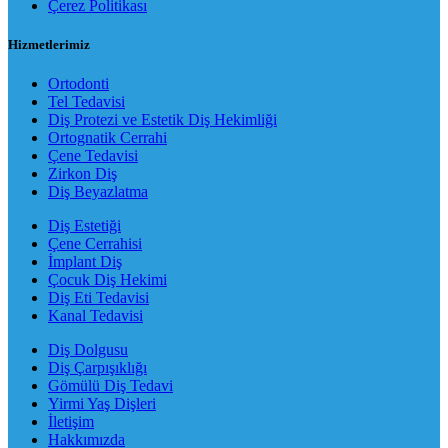
Çerez Politikası
Hizmetlerimiz
Ortodonti
Tel Tedavisi
Diş Protezi ve Estetik Diş Hekimliği
Ortognatik Cerrahi
Çene Tedavisi
Zirkon Diş
Diş Beyazlatma
Diş Estetiği
Çene Cerrahisi
İmplant Diş
Çocuk Diş Hekimi
Diş Eti Tedavisi
Kanal Tedavisi
Diş Dolgusu
Diş Çarpışıklığı
Gömülü Diş Tedavi
Yirmi Yaş Dişleri
İletişim
Hakkımızda