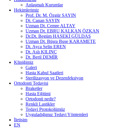
Anlaşmalı Kurumlar
Hekimlerimiz
Prof. Dr. M. Özgür SAYIN
Dt. Canan SAYIN
Uzman Dt. Cemre ALTAY
Uzman Dt. EBRU KALKAN ÖZKAN
Dr.Dt. Begüm HASEKİ GÜLDAŞ
Uzman Dt. Büşra Buse KARAMETE
Dt. Ayça Selin EREN
Dt. Aslı KILINÇ
Dt. Beril DEMİR
Kliniğimiz
Galeri
Hasta Kabul Saatleri
Sterilizasyon ve Dezenfeksiyon
Ortodonti Tedavisi
Braketler
Hasta Eğitimi
Ortodonti nedir?
Renkli Lastikler
Tedavi Protokolümüz
Uyguladığımız Tedavi Yöntemleri
İletişim
EN