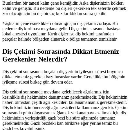
Bunlardan bir tanesi kalın çene kemiğidir. Arka dişlerinizin kökleri
kalın ve geniştir. Bu nedenle bu dişleri çekerken tek seferde çekmek
zor olacağı için bu diş birkaç kez kırıldıktan sonra çekilir.
Yaşlıların çene esneklikleri olmadığı için diş çekimi zorlaşır. Bu
nedenle diş kırılması meydana gelir. Diş çekimi sırasında hastaya
lokal anestezi uygulanır. Kırık dişler ise diş hekimi tarafından
parçalar halinde bölgeden alınarak o bölge tamamen temizlenir.
Diş Çekimi Sonrasında Dikkat Etmeniz
Gerekenler Nelerdir?
Diş çekimi sonrasında boşalan diş yerinin iyileşme süresi boyunca
dikkat etmeniz gereken bazı hususlar vardır. Genellikle bu bölgenin
iyileşme süresi birkaç gün devam eder.
Diş çekimi sonrasında meydana gelebilecek ağrılarınız için
kesinlikle diş hekiminize danışmanız gerekmektedir. Diş hekiminizin
haberi olmadan çeşitli ağrı kesicileri kullanamamanız gerekmektedir.
Diş hekiminizin önereceği ağrı kesicileri kullanmanız gerekir. Çekim
sonrasında pıhtı oluşmasını sağlamak ve kanamayı azaltmak için diş
hekiminizin yerleştirdiği gazlı bezi bir süre ağzınızda tutmanız
gerekmektedir. Gazlı bezdeki kan birikirse eğer yerine temiz bir
gazlı bez koyabilirsiniz.