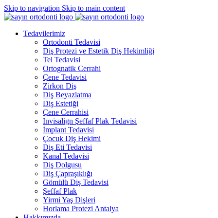
Skip to navigation
Skip to main content
Tedavilerimiz
Ortodonti Tedavisi
Diş Protezi ve Estetik Diş Hekimliği
Tel Tedavisi
Ortognatik Cerrahi
Çene Tedavisi
Zirkon Diş
Diş Beyazlatma
Diş Estetiği
Çene Cerrahisi
Invisalign Şeffaf Plak Tedavisi
İmplant Tedavisi
Çocuk Diş Hekimi
Diş Eti Tedavisi
Kanal Tedavisi
Diş Dolgusu
Diş Çapraşıklığı
Gömülü Diş Tedavisi
Şeffaf Plak
Yirmi Yaş Dişleri
Horlama Protezi Antalya
Hakkımızda