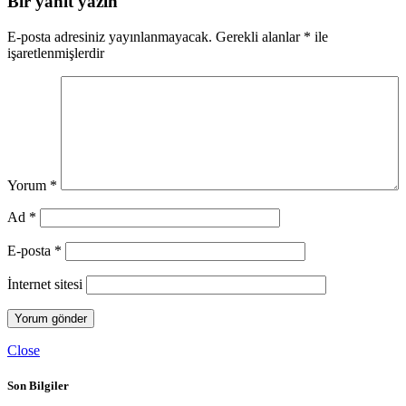
Bir yanıt yazın
E-posta adresiniz yayınlanmayacak.
Gerekli alanlar
*
ile
işaretlenmişlerdir
Yorum
*
Ad
*
E-posta
*
İnternet sitesi
Close
Son Bilgiler