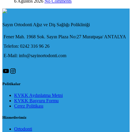
6 Ağustos 2026
No Comments
Sayın Ortodonti Ağız ve Diş Sağlığı Polikliniği
Fener Mah. 1968 Sok. Sayın Plaza No:27 Muratpaşa/ ANTALYA
Telefon: 0242 316 96 26
E-Mail: info@sayinortodonti.com
YouTube
Instagram
Politikalar
KVKK Aydınlatma Metni
KVKK Başvuru Formu
Çerez Politikası
Hizmetlerimiz
Ortodonti