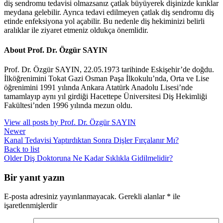
diş sendromu tedavisi olmazsanız çatlak büyüyerek dişinizde kırıklar
meydana gelebilir. Ayrıca tedavi edilmeyen çatlak diş sendromu diş
etinde enfeksiyona yol açabilir. Bu nedenle diş hekiminizi belirli
aralıklar ile ziyaret etmeniz oldukça önemlidir.
About Prof. Dr. Özgür SAYIN
Prof. Dr. Özgür SAYIN, 22.05.1973 tarihinde Eskişehir’de doğdu.
İlköğrenimini Tokat Gazi Osman Paşa İlkokulu’nda, Orta ve Lise
öğrenimini 1991 yılında Ankara Atatürk Anadolu Lisesi’nde
tamamlayıp aynı yıl girdiği Hacettepe Üniversitesi Diş Hekimliği
Fakültesi’nden 1996 yılında mezun oldu.
View all posts by Prof. Dr. Özgür SAYIN
Newer
Kanal Tedavisi Yaptırdıktan Sonra Dişler Fırçalanır Mı?
Back to list
Older
Diş Doktoruna Ne Kadar Sıklıkla Gidilmelidir?
Bir yanıt yazın
E-posta adresiniz yayınlanmayacak.
Gerekli alanlar
*
ile
işaretlenmişlerdir