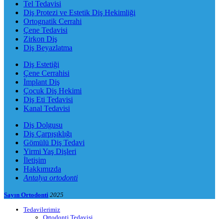
Tel Tedavisi
Diş Protezi ve Estetik Diş Hekimliği
Ortognatik Cerrahi
Çene Tedavisi
Zirkon Diş
Diş Beyazlatma
Diş Estetiği
Çene Cerrahisi
İmplant Diş
Çocuk Diş Hekimi
Diş Eti Tedavisi
Kanal Tedavisi
Diş Dolgusu
Diş Çarpışıklığı
Gömülü Diş Tedavi
Yirmi Yaş Dişleri
İletişim
Hakkımızda
Antalya ortodonti
Sayın Ortodonti
2025
Tedavilerimiz
Ortodonti Tedavisi