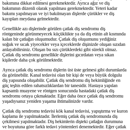
bakımına dikkat edilmesi gerekmektedir. Ayrıca ağız ve diş
bakımının düzenli olarak yapılması gerekmektedir. Yeteri kadar
bakımı yapılmayan ve iyi bakılmayan dişlerde çürükler ve diş
kayıpları meydana gelmektedir.
Genellikle azı dişlerinde görülen çatlak diş sendromu diş
röntgeninde görünmeyecek küçüklükte ya da diş etinin alt kısmında
kalan bir çatlağın oluşumudur. Çatlak diş oluşumunu yediğiniz
soğuk ve sıcak yiyecekler veya içeceklerde dişinizde oluşan sızıdan
anlayabilirsiniz. Oluşan bu sızı çürüklerdeki gibi sürekli olmaz.
Çatlak diş sendromu genellikle dişlerini gıcırdatan veya sıkan
kişilerde daha çok görülmektedir.
Ayrıca çatlak diş sendromu dişlerin üst üste gelmesi gibi durumlarda
da görünebilir. Kanal tedavisi olan bir kişi de veya büyük dolgulu
diş yapısında oluşabilir. Çatlak diş sendromu diş hekimliğinde en
güç teşhis edilen rahatsızlıklardan bir tanesidir. Hastaya yapılan
kapsamlı muayene ve röntgen sonucunda hastadaki çatlak diş
sendromu ortaya çıkmaktadır. Eğer daha önce çatlak diş sendromu
yaşadıysanız yeniden yaşama ihtimalinizde vardır.
Çatlak diş sendromu tedavisi kök kanal tedavisi, yapıştırma ve kuron
kaplama ile yapılmaktadır. İlerlemiş çatlak diş sendromunda diş
çekilmesi yapılmaktadır. Diş hekimlerin dişteki çatlağın durumuna
ve boyutuna göre farklı tedavi yöntemleri denemektedir. Eğer çatlak