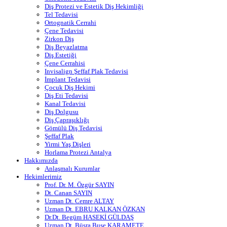
Diş Protezi ve Estetik Diş Hekimliği
Tel Tedavisi
Ortognatik Cerrahi
Çene Tedavisi
Zirkon Diş
Diş Beyazlatma
Diş Estetiği
Çene Cerrahisi
Invisalign Şeffaf Plak Tedavisi
İmplant Tedavisi
Çocuk Diş Hekimi
Diş Eti Tedavisi
Kanal Tedavisi
Diş Dolgusu
Diş Çapraşıklığı
Gömülü Diş Tedavisi
Şeffaf Plak
Yirmi Yaş Dişleri
Horlama Protezi Antalya
Hakkımızda
Anlaşmalı Kurumlar
Hekimlerimiz
Prof. Dr. M. Özgür SAYIN
Dt. Canan SAYIN
Uzman Dt. Cemre ALTAY
Uzman Dt. EBRU KALKAN ÖZKAN
Dr.Dt. Begüm HASEKİ GÜLDAŞ
Uzman Dt. Büşra Buse KARAMETE