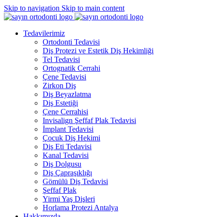
Skip to navigation
Skip to main content
Tedavilerimiz
Ortodonti Tedavisi
Diş Protezi ve Estetik Diş Hekimliği
Tel Tedavisi
Ortognatik Cerrahi
Çene Tedavisi
Zirkon Diş
Diş Beyazlatma
Diş Estetiği
Çene Cerrahisi
Invisalign Şeffaf Plak Tedavisi
İmplant Tedavisi
Çocuk Diş Hekimi
Diş Eti Tedavisi
Kanal Tedavisi
Diş Dolgusu
Diş Çapraşıklığı
Gömülü Diş Tedavisi
Şeffaf Plak
Yirmi Yaş Dişleri
Horlama Protezi Antalya
Hakkımızda