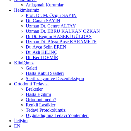
Anlaşmalı Kurumlar
Hekimlerimiz
Prof. Dr. M. Özgür SAYIN
Dt. Canan SAYIN
Uzman Dt. Cemre ALTAY
Uzman Dt. EBRU KALKAN ÖZKAN
Dr.Dt. Begüm HASEKİ GÜLDAŞ
Uzman Dt. Büşra Buse KARAMETE
Dt. Ayça Selin EREN
Dt. Aslı KILINÇ
Dt. Beril DEMİR
Kliniğimiz
Galeri
Hasta Kabul Saatleri
Sterilizasyon ve Dezenfeksiyon
Ortodonti Tedavisi
Braketler
Hasta Eğitimi
Ortodonti nedir?
Renkli Lastikler
Tedavi Protokolümüz
Uyguladığımız Tedavi Yöntemleri
İletişim
EN