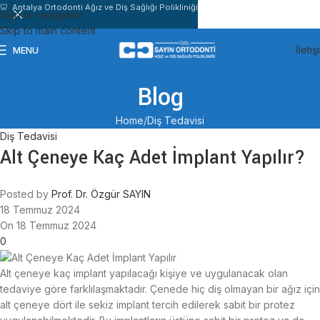
🦷 Antalya Ortodonti Ağız ve Diş Sağlığı Polikliniği
Skip to navigation
Skip to main content
İletiş
MENU
Blog
Home
Diş Tedavisi
Diş Tedavisi
Alt Çeneye Kaç Adet İmplant Yapılır?
Posted by
Prof. Dr. Özgür SAYIN
18 Temmuz 2024
On 18 Temmuz 2024
0
Alt çeneye kaç implant yapılacağı kişiye ve uygulanacak olan
tedaviye göre farklılaşmaktadır. Çenede hiç diş olmayan bir ağız için
alt çeneye dört ile sekiz implant tercih edilerek sabit bir protez