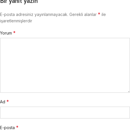
Bir yanıt yazın
*
E-posta adresiniz yayınlanmayacak.
Gerekli alanlar
ile
işaretlenmişlerdir
*
Yorum
*
Ad
*
E-posta