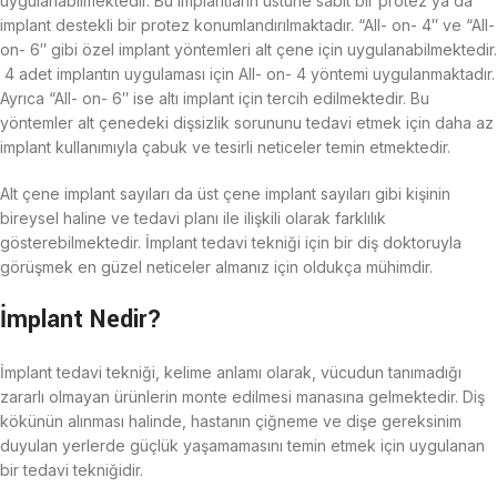
uygulanabilmektedir. Bu implantların üstüne sabit bir protez ya da
implant destekli bir protez konumlandırılmaktadır. “All- on- 4″ ve “All-
on- 6″ gibi özel implant yöntemleri alt çene için uygulanabilmektedir.
4 adet implantın uygulaması için All- on- 4 yöntemi uygulanmaktadır.
Ayrıca “All- on- 6″ ise altı implant için tercih edilmektedir. Bu
yöntemler alt çenedeki dişsizlik sorununu tedavi etmek için daha az
implant kullanımıyla çabuk ve tesirli neticeler temin etmektedir.
Alt çene implant sayıları da üst çene implant sayıları gibi kişinin
bireysel haline ve tedavi planı ile ilişkili olarak farklılık
gösterebilmektedir. İmplant tedavi tekniği için bir diş doktoruyla
görüşmek en güzel neticeler almanız için oldukça mühimdir.
İmplant Nedir?
İmplant tedavi tekniği, kelime anlamı olarak, vücudun tanımadığı
zararlı olmayan ürünlerin monte edilmesi manasına gelmektedir. Diş
kökünün alınması halinde, hastanın çiğneme ve dişe gereksinim
duyulan yerlerde güçlük yaşamamasını temin etmek için uygulanan
bir tedavi tekniğidir.