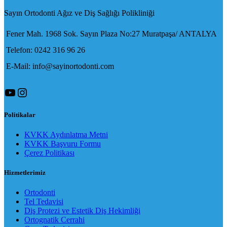
Sayın Ortodonti Ağız ve Diş Sağlığı Polikliniği
Fener Mah. 1968 Sok. Sayın Plaza No:27 Muratpaşa/ ANTALYA
Telefon: 0242 316 96 26
E-Mail: info@sayinortodonti.com
YouTube
Instagram
Politikalar
KVKK Aydınlatma Metni
KVKK Başvuru Formu
Çerez Politikası
Hizmetlerimiz
Ortodonti
Tel Tedavisi
Diş Protezi ve Estetik Diş Hekimliği
Ortognatik Cerrahi