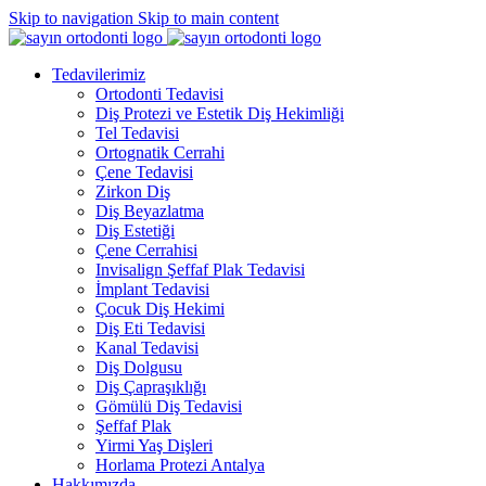
Skip to navigation
Skip to main content
Tedavilerimiz
Ortodonti Tedavisi
Diş Protezi ve Estetik Diş Hekimliği
Tel Tedavisi
Ortognatik Cerrahi
Çene Tedavisi
Zirkon Diş
Diş Beyazlatma
Diş Estetiği
Çene Cerrahisi
Invisalign Şeffaf Plak Tedavisi
İmplant Tedavisi
Çocuk Diş Hekimi
Diş Eti Tedavisi
Kanal Tedavisi
Diş Dolgusu
Diş Çapraşıklığı
Gömülü Diş Tedavisi
Şeffaf Plak
Yirmi Yaş Dişleri
Horlama Protezi Antalya
Hakkımızda