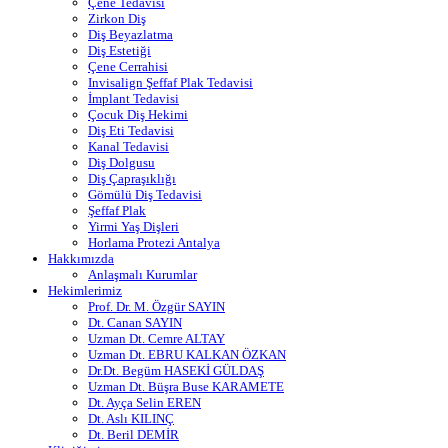
Çene Tedavisi
Zirkon Diş
Diş Beyazlatma
Diş Estetiği
Çene Cerrahisi
Invisalign Şeffaf Plak Tedavisi
İmplant Tedavisi
Çocuk Diş Hekimi
Diş Eti Tedavisi
Kanal Tedavisi
Diş Dolgusu
Diş Çapraşıklığı
Gömülü Diş Tedavisi
Şeffaf Plak
Yirmi Yaş Dişleri
Horlama Protezi Antalya
Hakkımızda
Anlaşmalı Kurumlar
Hekimlerimiz
Prof. Dr. M. Özgür SAYIN
Dt. Canan SAYIN
Uzman Dt. Cemre ALTAY
Uzman Dt. EBRU KALKAN ÖZKAN
Dr.Dt. Begüm HASEKİ GÜLDAŞ
Uzman Dt. Büşra Buse KARAMETE
Dt. Ayça Selin EREN
Dt. Aslı KILINÇ
Dt. Beril DEMİR