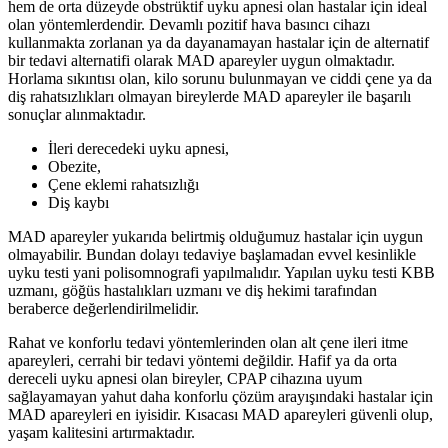
hem de orta düzeyde obstrüktif uyku apnesi olan hastalar için ideal
olan yöntemlerdendir. Devamlı pozitif hava basıncı cihazı
kullanmakta zorlanan ya da dayanamayan hastalar için de alternatif
bir tedavi alternatifi olarak MAD apareyler uygun olmaktadır.
Horlama sıkıntısı olan, kilo sorunu bulunmayan ve ciddi çene ya da
diş rahatsızlıkları olmayan bireylerde MAD apareyler ile başarılı
sonuçlar alınmaktadır.
İleri derecedeki uyku apnesi,
Obezite,
Çene eklemi rahatsızlığı
Diş kaybı
MAD apareyler yukarıda belirtmiş olduğumuz hastalar için uygun
olmayabilir. Bundan dolayı tedaviye başlamadan evvel kesinlikle
uyku testi yani polisomnografi yapılmalıdır. Yapılan uyku testi KBB
uzmanı, göğüs hastalıkları uzmanı ve diş hekimi tarafından
beraberce değerlendirilmelidir.
Rahat ve konforlu tedavi yöntemlerinden olan alt çene ileri itme
apareyleri, cerrahi bir tedavi yöntemi değildir. Hafif ya da orta
dereceli uyku apnesi olan bireyler, CPAP cihazına uyum
sağlayamayan yahut daha konforlu çözüm arayışındaki hastalar için
MAD apareyleri en iyisidir. Kısacası MAD apareyleri güvenli olup,
yaşam kalitesini artırmaktadır.