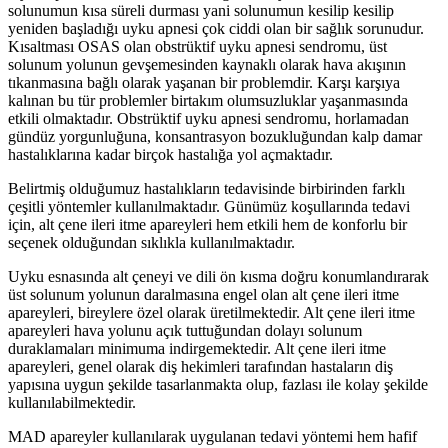
solunumun kısa süreli durması yani solunumun kesilip kesilip
yeniden başladığı uyku apnesi çok ciddi olan bir sağlık sorunudur.
Kısaltması OSAS olan obstrüktif uyku apnesi sendromu, üst
solunum yolunun gevşemesinden kaynaklı olarak hava akışının
tıkanmasına bağlı olarak yaşanan bir problemdir. Karşı karşıya
kalınan bu tür problemler birtakım olumsuzluklar yaşanmasında
etkili olmaktadır. Obstrüktif uyku apnesi sendromu, horlamadan
gündüz yorgunluğuna, konsantrasyon bozukluğundan kalp damar
hastalıklarına kadar birçok hastalığa yol açmaktadır.
Belirtmiş olduğumuz hastalıkların tedavisinde birbirinden farklı
çeşitli yöntemler kullanılmaktadır. Günümüz koşullarında tedavi
için, alt çene ileri itme apareyleri hem etkili hem de konforlu bir
seçenek olduğundan sıklıkla kullanılmaktadır.
Uyku esnasında alt çeneyi ve dili ön kısma doğru konumlandırarak
üst solunum yolunun daralmasına engel olan alt çene ileri itme
apareyleri, bireylere özel olarak üretilmektedir. Alt çene ileri itme
apareyleri hava yolunu açık tuttuğundan dolayı solunum
duraklamaları minimuma indirgemektedir. Alt çene ileri itme
apareyleri, genel olarak diş hekimleri tarafından hastaların diş
yapısına uygun şekilde tasarlanmakta olup, fazlası ile kolay şekilde
kullanılabilmektedir.
MAD apareyler kullanılarak uygulanan tedavi yöntemi hem hafif