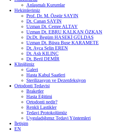
Anlaşmalı Kurumlar
Hekimlerimiz
Prof. Dr. M. Özgür SAYIN
Dt. Canan SAYIN
Uzman Dt. Cemre ALTAY
Uzman Dt. EBRU KALKAN ÖZKAN
Dr.Dt. Begüm HASEKİ GÜLDAŞ
Uzman Dt. Büşra Buse KARAMETE
Dt. Ayça Selin EREN
Dt. Aslı KILINÇ
Dt. Beril DEMİR
Kliniğimiz
Galeri
Hasta Kabul Saatleri
Sterilizasyon ve Dezenfeksiyon
Ortodonti Tedavisi
Braketler
Hasta Eğitimi
Ortodonti nedir?
Renkli Lastikler
Tedavi Protokolümüz
Uyguladığımız Tedavi Yöntemleri
İletişim
EN