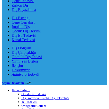
Çene Tedavisi
Zirkon Diş
Diş Beyazlatma
Diş Estetiği
Çene Cerrahisi
İmplant Diş
Çocuk Diş Hekimi
Diş Eti Tedavisi
Kanal Tedavisi
Diş Dolgusu
Diş Çarpışıklığı
Gömülü Diş Tedavi
Yirmi Yaş Dişleri
İletişim
Hakkımızda
Antalya ortodonti
Sayın Ortodonti
2025
Tedavilerimiz
Ortodonti Tedavisi
Diş Protezi ve Estetik Diş Hekimliği
Tel Tedavisi
Ortognatik Cerrahi