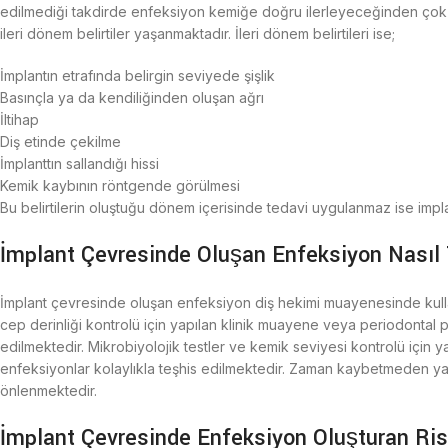
edilmediği takdirde enfeksiyon kemiğe doğru ilerleyeceğinden çok ci
ileri dönem belirtiler yaşanmaktadır. İleri dönem belirtileri ise;
İmplantın etrafında belirgin seviyede şişlik
Basınçla ya da kendiliğinden oluşan ağrı
İltihap
Diş etinde çekilme
İmplanttın sallandığı hissi
Kemik kaybının röntgende görülmesi
Bu belirtilerin oluştuğu dönem içerisinde tedavi uygulanmaz ise impla
İmplant Çevresinde Oluşan Enfeksiyon Nasıl 
İmplant çevresinde oluşan enfeksiyon diş hekimi muayenesinde kullan
cep derinliği kontrolü için yapılan klinik muayene veya periodontal 
edilmektedir. Mikrobiyolojik testler ve kemik seviyesi kontrolü için
enfeksiyonlar kolaylıkla teşhis edilmektedir. Zaman kaybetmeden ya
önlenmektedir.
İmplant Çevresinde Enfeksiyon Oluşturan Risk