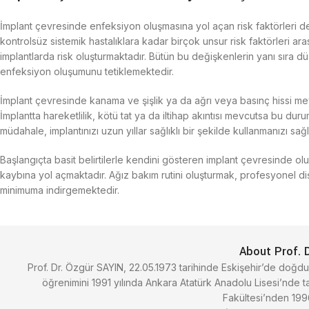
İmplant çevresinde enfeksiyon oluşmasına yol açan risk faktörleri de
kontrolsüz sistemik hastalıklara kadar birçok unsur risk faktörleri a
implantlarda risk oluşturmaktadır. Bütün bu değişkenlerin yanı sıra 
enfeksiyon oluşumunu tetiklemektedir.
İmplant çevresinde kanama ve şişlik ya da ağrı veya basınç hissi
İmplantta hareketlilik, kötü tat ya da iltihap akıntısı mevcutsa bu du
müdahale, implantınızı uzun yıllar sağlıklı bir şekilde kullanmanızı sağ
Başlangıçta basit belirtilerle kendini gösteren implant çevresinde o
kaybına yol açmaktadır. Ağız bakım rutini oluşturmak, profesyonel diş 
minimuma indirgemektedir.
About Prof. 
Prof. Dr. Özgür SAYIN, 22.05.1973 tarihinde Eskişehir’de doğdu
öğrenimini 1991 yılında Ankara Atatürk Anadolu Lisesi’nde t
Fakültesi’nden 199