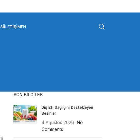
SI
İLETIŞIM
EN
SON BILGILER
Diş Eti Sağlığını Destekleyen
Besinler
4 Ağustos 2026
No
Comments
hi