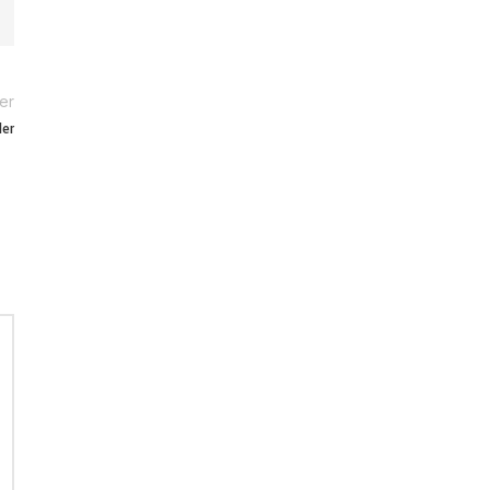
er
ler