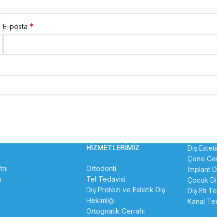
*
E-posta
HIZMETLERIMIZ
Diş Esteti
Çene Cer
tni
Ortodonti
İmplant D
u
Tel Tedavisi
Çocuk Di
Diş Protezi ve Estetik Diş
Diş Eti T
Hekimliği
Kanal Te
Ortognatik Cerrahi