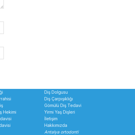
ği
Diş Dolgusu
rahisi
Diş Çarpışıklığı
iş
Gömülü Diş Tedavi
ş Hekimi
Yirmi Yaş Dişleri
edavisi
İletişim
davisi
Hakkımızda
Antalya ortodonti