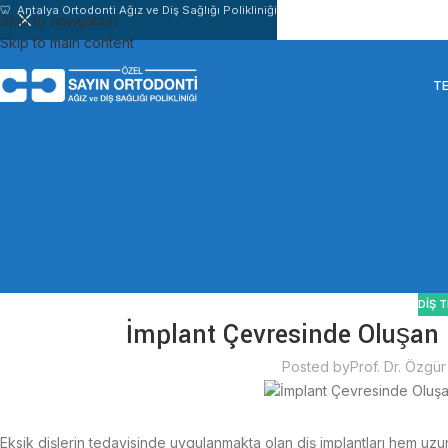
🦷 Antalya Ortodonti Ağız ve Diş Sağlığı Polikliniği
Skip to navigation
Skip to main content
TE
DIŞ 
İmplant Çevresinde Oluşan 
Posted by
Prof. Dr. Özgü
Eksik dişlerin tedavisinde uygulanmakta olan diş implantları hem uzu