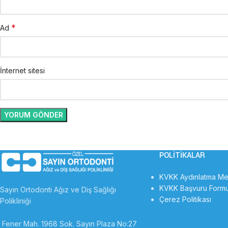
*
Ad
İnternet sitesi
POLITIKALAR
KVKK Aydınlatma Me
KVKK Başvuru Form
Sayın Ortodonti Ağız ve Diş Sağlığı
Çerez Politikası
Polikliniği
Fener Mah. 1968 Sok. Sayın Plaza No:27