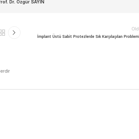
Prof. Dr. Özgür SAYIN
Old
İmplant Üstü Sabit Protezlerde Sık Karşılaşılan Problem
lerdir