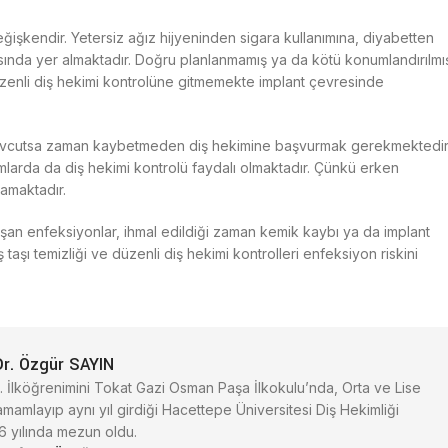
ğişkendir. Yetersiz ağız hijyeninden sigara kullanımına, diyabetten
rasında yer almaktadır. Doğru planlanmamış ya da kötü konumlandırılmı
düzenli diş hekimi kontrolüne gitmemekte implant çevresinde
 mevcutsa zaman kaybetmeden diş hekimine başvurmak gerekmektedir
rumlarda da diş hekimi kontrolü faydalı olmaktadır. Çünkü erken
lamaktadır.
luşan enfeksiyonlar, ihmal edildiği zaman kemik kaybı ya da implant
taşı temizliği ve düzenli diş hekimi kontrolleri enfeksiyon riskini
Dr. Özgür SAYIN
. İlköğrenimini Tokat Gazi Osman Paşa İlkokulu’nda, Orta ve Lise
amamlayıp aynı yıl girdiği Hacettepe Üniversitesi Diş Hekimliği
6 yılında mezun oldu.