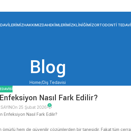
DAVILERIMIZ
HAKKIMIZDA
HEKIMLERIMIZ
KLINIĞIMIZ
ORTODONTI TEDAVI
Blog
Home
Diş Tedavisi
TEDAVISI
Enfeksiyon Nasıl Fark Edilir?
0
r SAYIN
On 25 Şubat 2026
n ömürlü hem de güvenilir çözümlerden bir tanesidir. Fakat tüm cerra