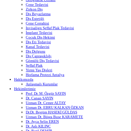
Çene Tedavisi
Zirkon Diş
Diş Beyazlatma
Diş Estetiği
Çene Cerrahisi
Invisalign Şeffaf Plak Tedavisi
İmplant Tedavisi
Çocuk Diş Hekimi
Diş Eti Tedavisi
Kanal Tedavisi
Diş Dolgusu
Diş Çapraşıklığı
Gömülü Diş Tedavisi
Şeffaf Plak
Yirmi Yaş Dişleri
Horlama Protezi Antalya
Hakkımızda
Anlaşmalı Kurumlar
Hekimlerimiz
Prof. Dr. M. Özgür SAYIN
Dt. Canan SAYIN
Uzman Dt. Cemre ALTAY
Uzman Dt. EBRU KALKAN ÖZKAN
Dr.Dt. Begüm HASEKİ GÜLDAŞ
Uzman Dt. Büşra Buse KARAMETE
Dt. Ayça Selin EREN
Dt. Aslı KILINÇ
Dt. Beril DEMİR