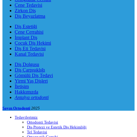
Çene Tedavisi
Zirkon Diş
Diş Beyazlatma
Diş Estetiği
Çene Cerrahisi
İmplant Diş
Çocuk Diş Hekimi
Diş Eti Tedavisi
Kanal Tedavisi
Diş Dolgusu
Diş Çarpışıklığı
Gömülü Diş Tedavi
Yirmi Yaş Dişleri
İletişim
Hakkımızda
Antalya ortodonti
Sayın Ortodonti
2025
Tedavilerimiz
Ortodonti Tedavisi
Diş Protezi ve Estetik Diş Hekimliği
Tel Tedavisi
Ortognatik Cerrahi