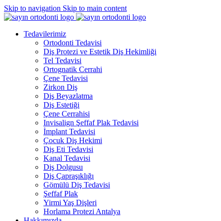
Skip to navigation
Skip to main content
Tedavilerimiz
Ortodonti Tedavisi
Diş Protezi ve Estetik Diş Hekimliği
Tel Tedavisi
Ortognatik Cerrahi
Çene Tedavisi
Zirkon Diş
Diş Beyazlatma
Diş Estetiği
Çene Cerrahisi
Invisalign Şeffaf Plak Tedavisi
İmplant Tedavisi
Çocuk Diş Hekimi
Diş Eti Tedavisi
Kanal Tedavisi
Diş Dolgusu
Diş Çapraşıklığı
Gömülü Diş Tedavisi
Şeffaf Plak
Yirmi Yaş Dişleri
Horlama Protezi Antalya
Hakkımızda