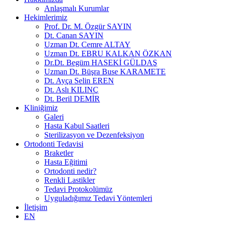
Anlaşmalı Kurumlar
Hekimlerimiz
Prof. Dr. M. Özgür SAYIN
Dt. Canan SAYIN
Uzman Dt. Cemre ALTAY
Uzman Dt. EBRU KALKAN ÖZKAN
Dr.Dt. Begüm HASEKİ GÜLDAŞ
Uzman Dt. Büşra Buse KARAMETE
Dt. Ayça Selin EREN
Dt. Aslı KILINÇ
Dt. Beril DEMİR
Kliniğimiz
Galeri
Hasta Kabul Saatleri
Sterilizasyon ve Dezenfeksiyon
Ortodonti Tedavisi
Braketler
Hasta Eğitimi
Ortodonti nedir?
Renkli Lastikler
Tedavi Protokolümüz
Uyguladığımız Tedavi Yöntemleri
İletişim
EN