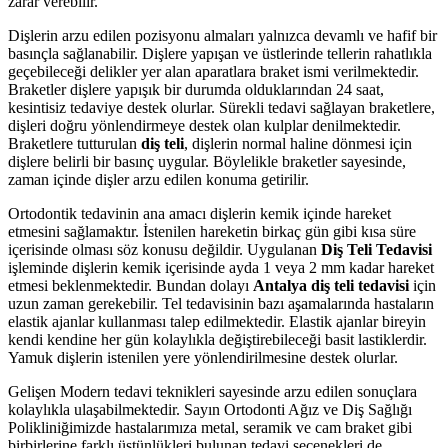
zarar verebilir.
Dişlerin arzu edilen pozisyonu almaları yalnızca devamlı ve hafif bir
basınçla sağlanabilir. Dişlere yapışan ve üstlerinde tellerin rahatlıkla
geçebileceği delikler yer alan aparatlara braket ismi verilmektedir.
Braketler dişlere yapışık bir durumda olduklarından 24 saat,
kesintisiz tedaviye destek olurlar. Sürekli tedavi sağlayan braketlere,
dişleri doğru yönlendirmeye destek olan kulplar denilmektedir.
Braketlere tutturulan
diş teli
, dişlerin normal haline dönmesi için
dişlere belirli bir basınç uygular. Böylelikle braketler sayesinde,
zaman içinde dişler arzu edilen konuma getirilir.
Ortodontik tedavinin ana amacı dişlerin kemik içinde hareket
etmesini sağlamaktır. İstenilen hareketin birkaç gün gibi kısa süre
içerisinde olması söz konusu değildir. Uygulanan
Diş Teli Tedavisi
işleminde dişlerin kemik içerisinde ayda 1 veya 2 mm kadar hareket
etmesi beklenmektedir. Bundan dolayı
Antalya diş teli tedavisi
için
uzun zaman gerekebilir. Tel tedavisinin bazı aşamalarında hastaların
elastik ajanlar kullanması talep edilmektedir. Elastik ajanlar bireyin
kendi kendine her gün kolaylıkla değiştirebileceği basit lastiklerdir.
Yamuk dişlerin istenilen yere yönlendirilmesine destek olurlar.
Gelişen Modern tedavi teknikleri sayesinde arzu edilen sonuçlara
kolaylıkla ulaşabilmektedir. Sayın Ortodonti Ağız ve Diş Sağlığı
Polikliniğimizde hastalarımıza metal, seramik ve cam braket gibi
birbirlerine farklı üstünlükleri bulunan tedavi seçenekleri de