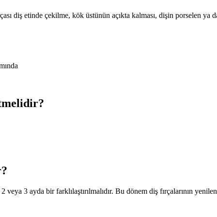
çası diş etinde çekilme, kök üstünün açıkta kalması, dişin porselen ya d
smında
tmelidir?
r?
rı 2 veya 3 ayda bir farklılaştırılmalıdır. Bu dönem diş fırçalarının yenil