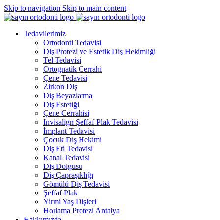
Skip to navigation
Skip to main content
Tedavilerimiz
Ortodonti Tedavisi
Diş Protezi ve Estetik Diş Hekimliği
Tel Tedavisi
Ortognatik Cerrahi
Çene Tedavisi
Zirkon Diş
Diş Beyazlatma
Diş Estetiği
Çene Cerrahisi
Invisalign Şeffaf Plak Tedavisi
İmplant Tedavisi
Çocuk Diş Hekimi
Diş Eti Tedavisi
Kanal Tedavisi
Diş Dolgusu
Diş Çapraşıklığı
Gömülü Diş Tedavisi
Şeffaf Plak
Yirmi Yaş Dişleri
Horlama Protezi Antalya
Hakkımızda