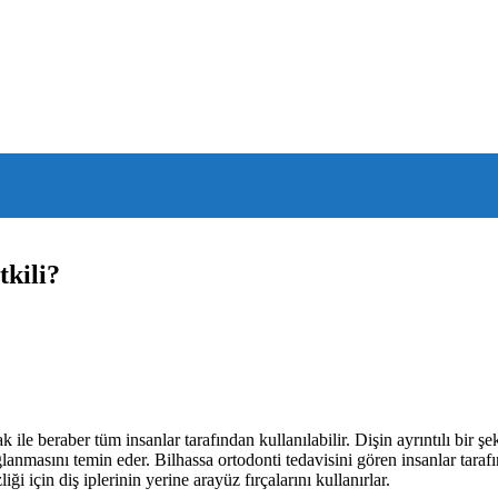
tkili?
ile beraber tüm insanlar tarafından kullanılabilir. Dişin ayrıntılı bir şe
anmasını temin eder. Bilhassa ortodonti tedavisini gören insanlar tarafında
iği için diş iplerinin yerine arayüz fırçalarını kullanırlar.