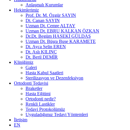
Anlaşmalı Kurumlar
Hekimlerimiz
Prof. Dr. M. Özgür SAYIN
Dt. Canan SAYIN
Uzman Dt. Cemre ALTAY
Uzman Dt. EBRU KALKAN ÖZKAN
Dr.Dt. Begüm HASEKİ GÜLDAŞ
Uzman Dt. Büşra Buse KARAMETE
Dt. Ayça Selin EREN
Dt. Aslı KILINÇ
Dt. Beril DEMİR
Kliniğimiz
Galeri
Hasta Kabul Saatleri
Sterilizasyon ve Dezenfeksiyon
Ortodonti Tedavisi
Braketler
Hasta Eğitimi
Ortodonti nedir?
Renkli Lastikler
Tedavi Protokolümüz
Uyguladığımız Tedavi Yöntemleri
İletişim
EN