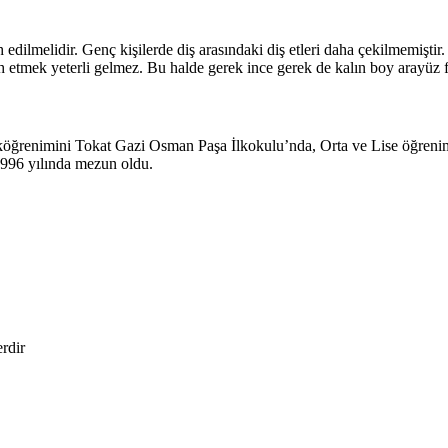
edilmelidir. Genç kişilerde diş arasındaki diş etleri daha çekilmemiştir. Bu
h etmek yeterli gelmez. Bu halde gerek ince gerek de kalın boy arayüz fır
köğrenimini Tokat Gazi Osman Paşa İlkokulu’nda, Orta ve Lise öğreni
1996 yılında mezun oldu.
erdir