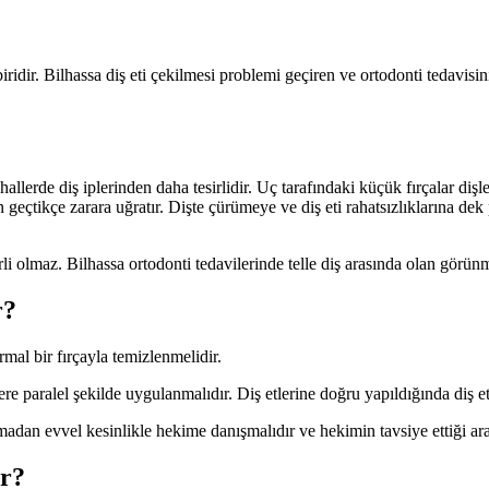
idir. Bilhassa diş eti çekilmesi problemi geçiren ve ortodonti tedavisini g
hallerde diş iplerinden daha tesirlidir. Uç tarafındaki küçük fırçalar diş
n geçtikçe zarara uğratır. Dişte çürümeye ve diş eti rahatsızlıklarına d
i olmaz. Bilhassa ortodonti tedavilerinde telle diş arasında olan görünmey
r?
mal bir fırçayla temizlenmelidir.
e paralel şekilde uygulanmalıdır. Diş etlerine doğru yapıldığında diş etl
adan evvel kesinlikle hekime danışmalıdır ve hekimin tavsiye ettiği arac
ır?