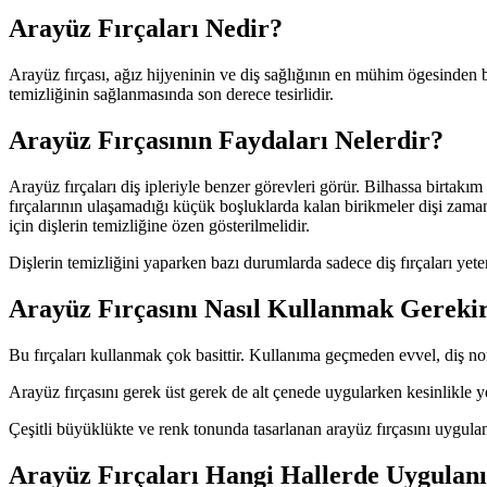
Arayüz Fırçaları Nedir?
Arayüz fırçası, ağız hijyeninin ve diş sağlığının en mühim ögesinden bir
temizliğinin sağlanmasında son derece tesirlidir.
Arayüz Fırçasının Faydaları Nelerdir?
Arayüz fırçaları diş ipleriyle benzer görevleri görür. Bilhassa birtakım 
fırçalarının ulaşamadığı küçük boşluklarda kalan birikmeler dişi zama
için dişlerin temizliğine özen gösterilmelidir.
Dişlerin temizliğini yaparken bazı durumlarda sadece diş fırçaları yeterl
Arayüz Fırçasını Nasıl Kullanmak Gereki
Bu fırçaları kullanmak çok basittir. Kullanıma geçmeden evvel, diş nor
Arayüz fırçasını gerek üst gerek de alt çenede uygularken kesinlikle yer
Çeşitli büyüklükte ve renk tonunda tasarlanan arayüz fırçasını uygulam
Arayüz Fırçaları Hangi Hallerde Uygulan