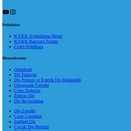
YouTube
Instagram
Politikalar
KVKK Aydınlatma Metni
KVKK Başvuru Formu
Çerez Politikası
Hizmetlerimiz
Ortodonti
Tel Tedavisi
Diş Protezi ve Estetik Diş Hekimliği
Ortognatik Cerrahi
Çene Tedavisi
Zirkon Diş
Diş Beyazlatma
Diş Estetiği
Çene Cerrahisi
İmplant Diş
Çocuk Diş Hekimi