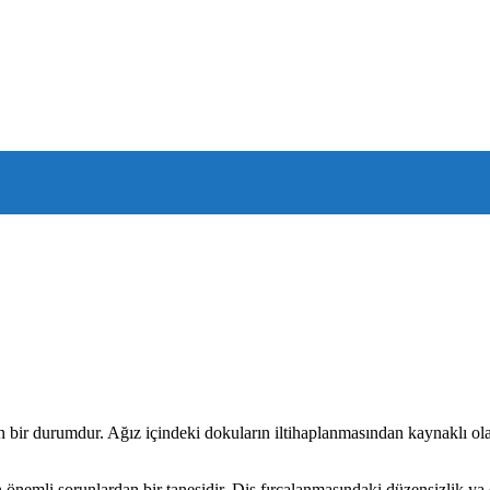
n bir durumdur. Ağız içindeki dokuların iltihaplanmasından kaynaklı olar
 en önemli sorunlardan bir tanesidir. Diş fırçalanmasındaki düzensizlik y