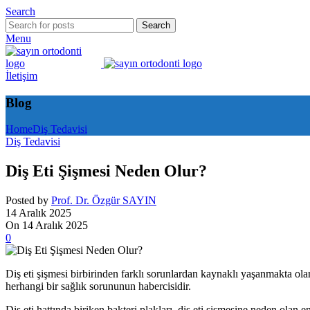
Search
Search
Menu
İletişim
Blog
Home
Diş Tedavisi
Diş Tedavisi
Diş Eti Şişmesi Neden Olur?
Posted by
Prof. Dr. Özgür SAYIN
14 Aralık 2025
On 14 Aralık 2025
0
Diş eti şişmesi birbirinden farklı sorunlardan kaynaklı yaşanmakta ola
herhangi bir sağlık sorununun habercisidir.
Diş eti hattında biriken bakteri plakları, diş eti şişmesine neden olan