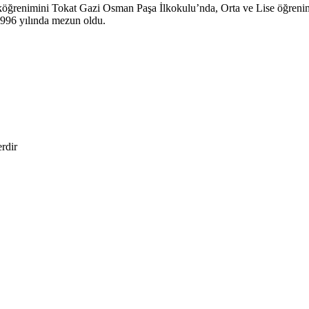
köğrenimini Tokat Gazi Osman Paşa İlkokulu’nda, Orta ve Lise öğreni
1996 yılında mezun oldu.
erdir