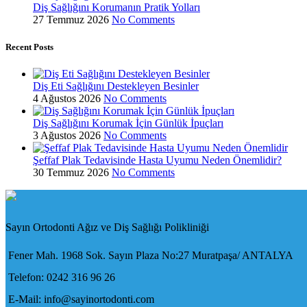
Diş Sağlığını Korumanın Pratik Yolları
27 Temmuz 2026
No Comments
Recent Posts
Diş Eti Sağlığını Destekleyen Besinler
4 Ağustos 2026
No Comments
Diş Sağlığını Korumak İçin Günlük İpuçları
3 Ağustos 2026
No Comments
Şeffaf Plak Tedavisinde Hasta Uyumu Neden Önemlidir?
30 Temmuz 2026
No Comments
Sayın Ortodonti Ağız ve Diş Sağlığı Polikliniği
Fener Mah. 1968 Sok. Sayın Plaza No:27 Muratpaşa/ ANTALYA
Telefon: 0242 316 96 26
E-Mail: info@sayinortodonti.com