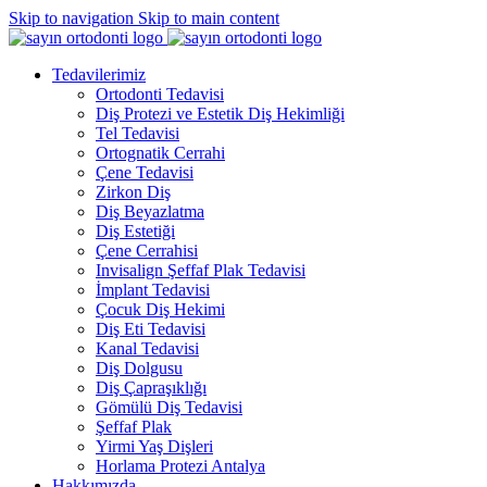
Skip to navigation
Skip to main content
Tedavilerimiz
Ortodonti Tedavisi
Diş Protezi ve Estetik Diş Hekimliği
Tel Tedavisi
Ortognatik Cerrahi
Çene Tedavisi
Zirkon Diş
Diş Beyazlatma
Diş Estetiği
Çene Cerrahisi
Invisalign Şeffaf Plak Tedavisi
İmplant Tedavisi
Çocuk Diş Hekimi
Diş Eti Tedavisi
Kanal Tedavisi
Diş Dolgusu
Diş Çapraşıklığı
Gömülü Diş Tedavisi
Şeffaf Plak
Yirmi Yaş Dişleri
Horlama Protezi Antalya
Hakkımızda