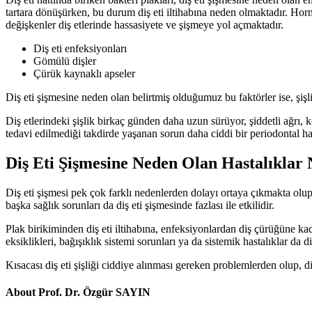
tartara dönüşürken, bu durum diş eti iltihabına neden olmaktadır. Horm
değişkenler diş etlerinde hassasiyete ve şişmeye yol açmaktadır.
Diş eti enfeksiyonları
Gömülü dişler
Çürük kaynaklı apseler
Diş eti şişmesine neden olan belirtmiş olduğumuz bu faktörler ise, şiş
Diş etlerindeki şişlik birkaç günden daha uzun sürüyor, şiddetli ağrı
tedavi edilmediği takdirde yaşanan sorun daha ciddi bir periodontal h
Diş Eti Şişmesine Neden Olan Hastalıklar 
Diş eti şişmesi pek çok farklı nedenlerden dolayı ortaya çıkmakta olup, a
başka sağlık sorunları da diş eti şişmesinde fazlası ile etkilidir.
Plak birikiminden diş eti iltihabına, enfeksiyonlardan diş çürüğüne ka
eksiklikleri, bağışıklık sistemi sorunları ya da sistemik hastalıklar da d
Kısacası diş eti şişliği ciddiye alınması gereken problemlerden olup, d
About Prof. Dr. Özgür SAYIN