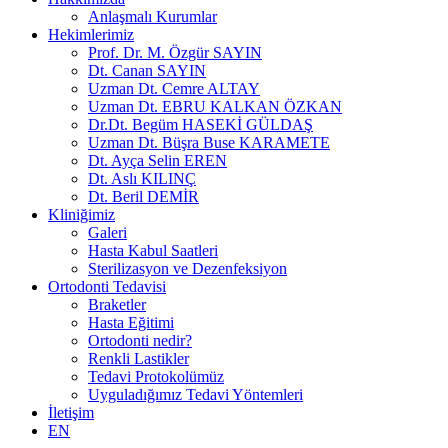
Anlaşmalı Kurumlar
Hekimlerimiz
Prof. Dr. M. Özgür SAYIN
Dt. Canan SAYIN
Uzman Dt. Cemre ALTAY
Uzman Dt. EBRU KALKAN ÖZKAN
Dr.Dt. Begüm HASEKİ GÜLDAŞ
Uzman Dt. Büşra Buse KARAMETE
Dt. Ayça Selin EREN
Dt. Aslı KILINÇ
Dt. Beril DEMİR
Kliniğimiz
Galeri
Hasta Kabul Saatleri
Sterilizasyon ve Dezenfeksiyon
Ortodonti Tedavisi
Braketler
Hasta Eğitimi
Ortodonti nedir?
Renkli Lastikler
Tedavi Protokolümüz
Uyguladığımız Tedavi Yöntemleri
İletişim
EN