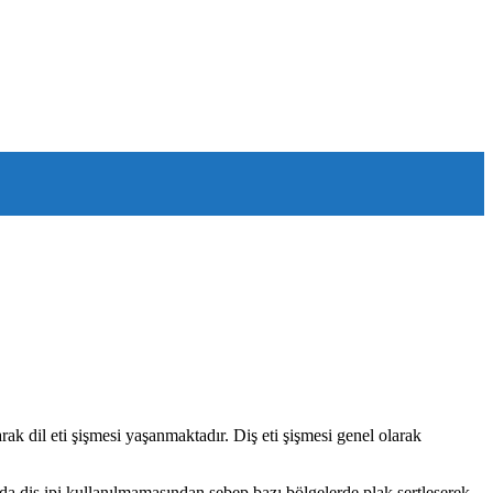
ak dil eti şişmesi yaşanmaktadır. Diş eti şişmesi genel olarak
a da diş ipi kullanılmamasından sebep bazı bölgelerde plak sertleşerek