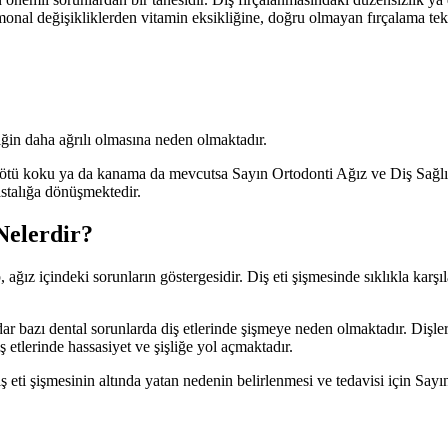
onal değişikliklerden vitamin eksikliğine, doğru olmayan fırçalama teknik
liğin daha ağrılı olmasına neden olmaktadır.
, kötü koku ya da kanama da mevcutsa Sayın Ortodonti Ağız ve Diş Sağlığ
astalığa dönüşmektedir.
Nelerdir?
ğız içindeki sorunların göstergesidir. Diş eti şişmesinde sıklıkla karşılaş
dar bazı dental sorunlarda diş etlerinde şişmeye neden olmaktadır. Dişle
iş etlerinde hassasiyet ve şişliğe yol açmaktadır.
iş eti şişmesinin altında yatan nedenin belirlenmesi ve tedavisi için Say