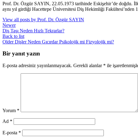
Prof. Dr. Özgür SAYIN, 22.05.1973 tarihinde Eskişehir’de doğdu. İl
aynı yıl girdiği Hacettepe Üniversitesi Diş Hekimliği Fakültesi’nden 
View all posts by Prof. Dr. Özgür SAYIN
Newer
Diş Taşı Neden Hızlı Tekrarlar?
Back to list
Older
Dişler Neden Gıcırdar Psikolojik mi Fizyolojik mi?
Bir yanıt yazın
E-posta adresiniz yayınlanmayacak.
Gerekli alanlar
*
ile işaretlenmişl
Yorum
*
Ad
*
E-posta
*