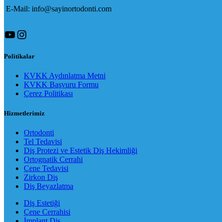
E-Mail: info@sayinortodonti.com
YouTube
Instagram
Politikalar
KVKK Aydınlatma Metni
KVKK Başvuru Formu
Çerez Politikası
Hizmetlerimiz
Ortodonti
Tel Tedavisi
Diş Protezi ve Estetik Diş Hekimliği
Ortognatik Cerrahi
Çene Tedavisi
Zirkon Diş
Diş Beyazlatma
Diş Estetiği
Çene Cerrahisi
İmplant Diş