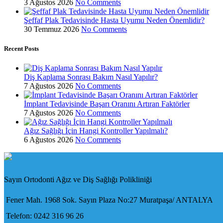
3 Ağustos 2026
No Comments
Şeffaf Plak Tedavisinde Hasta Uyumu Neden Önemlidir?
30 Temmuz 2026
No Comments
Recent Posts
Diş Kaplama Sonrası Bakım Nasıl Yapılır?
7 Ağustos 2026
No Comments
İmplant Tedavisinde Başarı Oranını Artıran Faktörler
7 Ağustos 2026
No Comments
Ağız Sağlığı İçin Hangi Kontroller Yapılmalı?
6 Ağustos 2026
No Comments
Sayın Ortodonti Ağız ve Diş Sağlığı Polikliniği
Fener Mah. 1968 Sok. Sayın Plaza No:27 Muratpaşa/ ANTALYA
Telefon: 0242 316 96 26