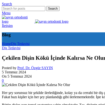
Search
Search
Menu
İletişim
Blog
Home
Diş Tedavisi
Diş Tedavisi
Çekilen Dişin Kökü İçinde Kalırsa Ne Olu
Posted by
Prof. Dr. Özgür SAYIN
5 Temmuz 2024
On 5 Temmuz 2024
0
Her şey sorunsuz bir şekilde ilerlediğinde, kolay ya da cerrahi bir di
Fakat bazı kişiler için her şey planlandığı gibi ilerlememektedir. İş
Bütün dişler aynı temel anatomiye sahip olmaktadır. Taç, dişlerin gözü