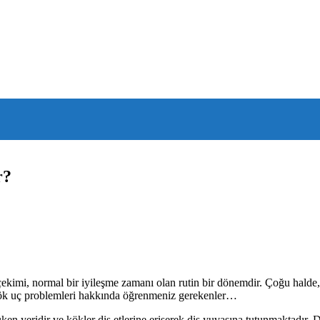
r?
ş çekimi, normal bir iyileşme zamanı olan rutin bir dönemdir. Çoğu hald
te kök uç problemleri hakkında öğrenmeniz gerekenler…
ken yeridir ve kökler diş etlerine erişerek diş yuvasına tutunmaktadır. 