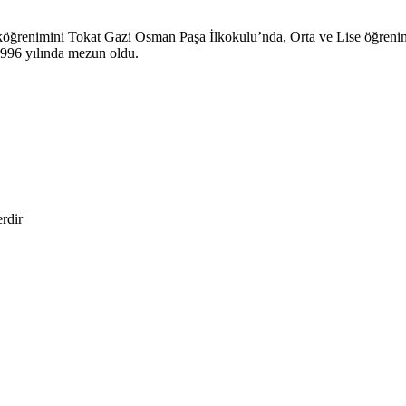
köğrenimini Tokat Gazi Osman Paşa İlkokulu’nda, Orta ve Lise öğreni
1996 yılında mezun oldu.
erdir