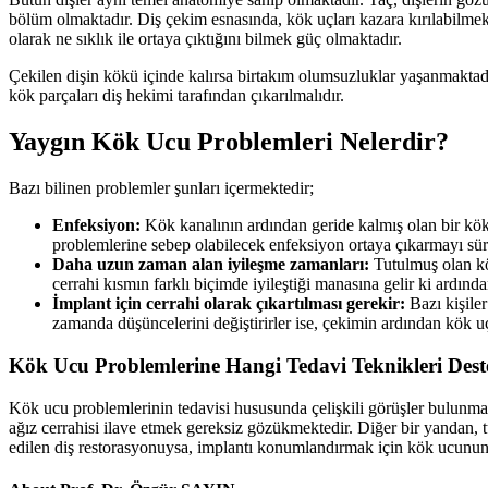
bölüm olmaktadır. Diş çekim esnasında, kök uçları kazara kırılabilm
olarak ne sıklık ile ortaya çıktığını bilmek güç olmaktadır.
Çekilen dişin kökü içinde kalırsa birtakım olumsuzluklar yaşanmaktad
kök parçaları diş hekimi tarafından çıkarılmalıdır.
Yaygın Kök Ucu Problemleri Nelerdir?
Bazı bilinen problemler şunları içermektedir;
Enfeksiyon:
Kök kanalının ardından geride kalmış olan bir kök
problemlerine sebep olabilecek enfeksiyon ortaya çıkarmayı sürd
Daha uzun zaman alan iyileşme zamanları:
Tutulmuş olan kö
cerrahi kısmın farklı biçimde iyileştiği manasına gelir ki ardınd
İmplant için cerrahi olarak çıkartılması gerekir:
Bazı kişile
zamanda düşüncelerini değiştirirler ise, çekimin ardından kök 
Kök Ucu Problemlerine Hangi Tedavi Teknikleri Des
Kök ucu problemlerinin tedavisi hususunda çelişkili görüşler bulunmakta
ağız cerrahisi ilave etmek gereksiz gözükmektedir. Diğer bir yandan
edilen diş restorasyonuysa, implantı konumlandırmak için kök ucunun 