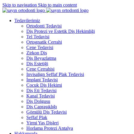
Skip to navigation
Skip to main content
Tedavilerimiz
Ortodonti Tedavisi
Diş Protezi ve Estetik Diş Hekimliği
Tel Tedavisi
Ortognatik Cerrahi
Çene Tedavisi
Zirkon Diş
Diş Beyazlatma
Diş Estetiği
Çene Cerrahisi
Invisalign Şeffaf Plak Tedavisi
İmplant Tedavisi
Çocuk Diş Hekimi
Diş Eti Tedavisi
Kanal Tedavisi
Diş Dolgusu
Diş Çapraşıklığı
Gömülü Diş Tedavisi
Şeffaf Plak
Yirmi Yaş Dişleri
Horlama Protezi Antalya
Hakkımızda