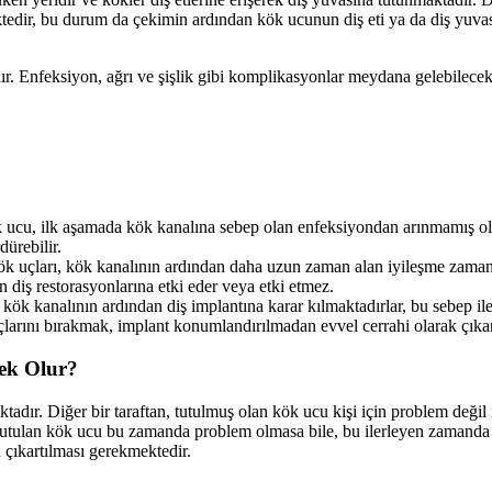
ektedir, bu durum da çekimin ardından kök ucunun diş eti ya da diş y
ır. Enfeksiyon, ağrı ve şişlik gibi komplikasyonlar meydana gelebilecek
 ucu, ilk aşamada kök kanalına sebep olan enfeksiyondan arınmamış ola
ürebilir.
k uçları, kök kanalının ardından daha uzun zaman alan iyileşme zamanla
an diş restorasyonlarına etki eder veya etki etmez.
r kök kanalının ardından diş implantına karar kılmaktadırlar, bu sebep i
uçlarını bırakmak, implant konumlandırılmadan evvel cerrahi olarak çıka
tek Olur?
dır. Diğer bir taraftan, tutulmuş olan kök ucu kişi için problem değil is
, tutulan kök ucu bu zamanda problem olmasa bile, bu ilerleyen zamand
çıkartılması gerekmektedir.