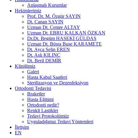
Anlaşmalı Kurumlar
Hekimlerimiz
Prof. Dr. M. Özgür SAYIN
Dt. Canan SAYIN
Uzman Dt. Cemre ALTAY
Uzman Dt. EBRU KALKAN ÖZKAN
Dr.Dt. Begüm HASEKİ GÜLDAŞ
Uzman Dt. Büşra Buse KARAMETE
Dt. Ayça Selin EREN
Dt. Aslı KILINÇ
Dt. Beril DEMİR
Kliniğimiz
Galeri
Hasta Kabul Saatleri
Sterilizasyon ve Dezenfeksiyon
Ortodonti Tedavisi
Braketler
Hasta Eğitimi
Ortodonti nedir?
Renkli Lastikler
Tedavi Protokolümüz
Uyguladığımız Tedavi Yöntemleri
İletişim
EN