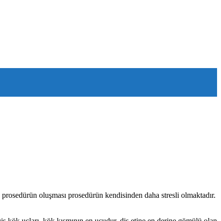
e, prosedürün oluşması prosedürün kendisinden daha stresli olmaktadır.
Diş kök uçları, kök kısmının en ucudur, diş etine en derine gömülü olan