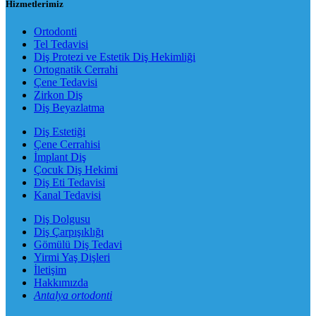
Hizmetlerimiz
Ortodonti
Tel Tedavisi
Diş Protezi ve Estetik Diş Hekimliği
Ortognatik Cerrahi
Çene Tedavisi
Zirkon Diş
Diş Beyazlatma
Diş Estetiği
Çene Cerrahisi
İmplant Diş
Çocuk Diş Hekimi
Diş Eti Tedavisi
Kanal Tedavisi
Diş Dolgusu
Diş Çarpışıklığı
Gömülü Diş Tedavi
Yirmi Yaş Dişleri
İletişim
Hakkımızda
Antalya ortodonti