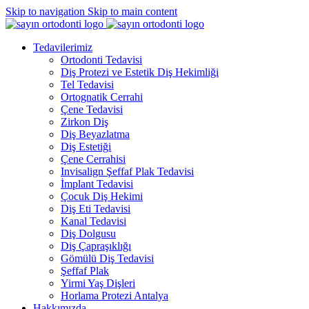
Skip to navigation
Skip to main content
Tedavilerimiz
Ortodonti Tedavisi
Diş Protezi ve Estetik Diş Hekimliği
Tel Tedavisi
Ortognatik Cerrahi
Çene Tedavisi
Zirkon Diş
Diş Beyazlatma
Diş Estetiği
Çene Cerrahisi
Invisalign Şeffaf Plak Tedavisi
İmplant Tedavisi
Çocuk Diş Hekimi
Diş Eti Tedavisi
Kanal Tedavisi
Diş Dolgusu
Diş Çapraşıklığı
Gömülü Diş Tedavisi
Şeffaf Plak
Yirmi Yaş Dişleri
Horlama Protezi Antalya
Hakkımızda