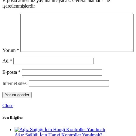
E-posta adresiniz yayınlanmayacak.
Gerekli alanlar
*
ile
işaretlenmişlerdir
Yorum
*
Ad
*
E-posta
*
İnternet sitesi
Close
Son Bilgiler
Ağız Sağlığı İçin Hangi Kontroller Yapılmalı?