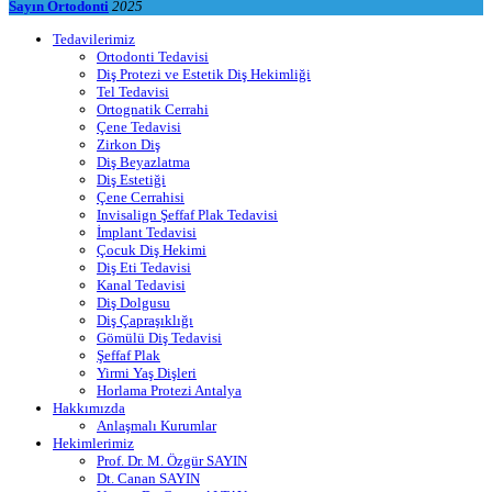
Sayın Ortodonti
2025
Tedavilerimiz
Ortodonti Tedavisi
Diş Protezi ve Estetik Diş Hekimliği
Tel Tedavisi
Ortognatik Cerrahi
Çene Tedavisi
Zirkon Diş
Diş Beyazlatma
Diş Estetiği
Çene Cerrahisi
Invisalign Şeffaf Plak Tedavisi
İmplant Tedavisi
Çocuk Diş Hekimi
Diş Eti Tedavisi
Kanal Tedavisi
Diş Dolgusu
Diş Çapraşıklığı
Gömülü Diş Tedavisi
Şeffaf Plak
Yirmi Yaş Dişleri
Horlama Protezi Antalya
Hakkımızda
Anlaşmalı Kurumlar
Hekimlerimiz
Prof. Dr. M. Özgür SAYIN
Dt. Canan SAYIN