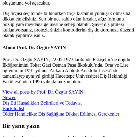
oluşumuna yol açacaktır.
Diş fırçası seçiminde bulunurken fırça kısmının yumuşak olmasına
dikkat etmelisiniz. Sert bir uca sahip olan fırçalar, ağız formunu
bozup yara meydana gelmesine sebep olabilir. Şayet diş protezi
kullanıyorsanız, protezlerinizin kontrollerini diş doktorunuza düzenli
olarak yaptırmalısınız.
About Prof. Dr. Özgür SAYIN
Prof. Dr. Özgür SAYIN, 22.05.1973 tarihinde Eskişehir’de doğdu.
İlköğrenimini Tokat Gazi Osman Paşa İlkokulu’nda, Orta ve Lise
öğrenimini 1991 yılında Ankara Atatürk Anadolu Lisesi’nde
tamamlayıp aynı yıl girdiği Hacettepe Üniversitesi Diş Hekimliği
Fakültesi’nden 1996 yılında mezun oldu.
View all posts by Prof. Dr. Özgür SAYIN
Newer
Diş Eti Hastalıkları Belirtileri ve Tedavisi
Back to list
Older
Hamilelikte Diş Sağlığına Dikkat Edilmesi Gerekenler
Bir yanıt yazın