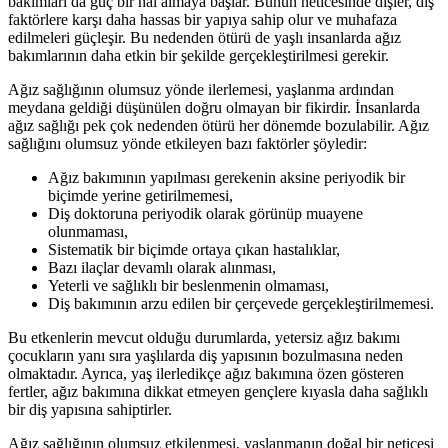
bakımları da güç bir hal almaya başlar. Bunun neticesinde dişler, dış
faktörlere karşı daha hassas bir yapıya sahip olur ve muhafaza
edilmeleri güçleşir. Bu nedenden ötürü de yaşlı insanlarda ağız
bakımlarının daha etkin bir şekilde gerçekleştirilmesi gerekir.
Ağız sağlığının olumsuz yönde ilerlemesi, yaşlanma ardından
meydana geldiği düşünülen doğru olmayan bir fikirdir. İnsanlarda
ağız sağlığı pek çok nedenden ötürü her dönemde bozulabilir. Ağız
sağlığını olumsuz yönde etkileyen bazı faktörler şöyledir:
Ağız bakımının yapılması gerekenin aksine periyodik bir
biçimde yerine getirilmemesi,
Diş doktoruna periyodik olarak görünüp muayene
olunmaması,
Sistematik bir biçimde ortaya çıkan hastalıklar,
Bazı ilaçlar devamlı olarak alınması,
Yeterli ve sağlıklı bir beslenmenin olmaması,
Diş bakımının arzu edilen bir çerçevede gerçekleştirilmemesi.
Bu etkenlerin mevcut olduğu durumlarda, yetersiz ağız bakımı
çocukların yanı sıra yaşlılarda diş yapısının bozulmasına neden
olmaktadır. Ayrıca, yaş ilerledikçe ağız bakımına özen gösteren
fertler, ağız bakımına dikkat etmeyen gençlere kıyasla daha sağlıklı
bir diş yapısına sahiptirler.
Ağız sağlığının olumsuz etkilenmesi, yaşlanmanın doğal bir neticesi