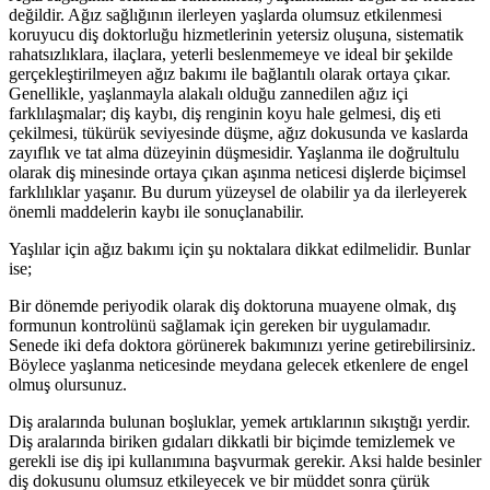
değildir. Ağız sağlığının ilerleyen yaşlarda olumsuz etkilenmesi
koruyucu diş doktorluğu hizmetlerinin yetersiz oluşuna, sistematik
rahatsızlıklara, ilaçlara, yeterli beslenmemeye ve ideal bir şekilde
gerçekleştirilmeyen ağız bakımı ile bağlantılı olarak ortaya çıkar.
Genellikle, yaşlanmayla alakalı olduğu zannedilen ağız içi
farklılaşmalar; diş kaybı, diş renginin koyu hale gelmesi, diş eti
çekilmesi, tükürük seviyesinde düşme, ağız dokusunda ve kaslarda
zayıflık ve tat alma düzeyinin düşmesidir. Yaşlanma ile doğrultulu
olarak diş minesinde ortaya çıkan aşınma neticesi dişlerde biçimsel
farklılıklar yaşanır. Bu durum yüzeysel de olabilir ya da ilerleyerek
önemli maddelerin kaybı ile sonuçlanabilir.
Yaşlılar için ağız bakımı için şu noktalara dikkat edilmelidir. Bunlar
ise;
Bir dönemde periyodik olarak diş doktoruna muayene olmak, dış
formunun kontrolünü sağlamak için gereken bir uygulamadır.
Senede iki defa doktora görünerek bakımınızı yerine getirebilirsiniz.
Böylece yaşlanma neticesinde meydana gelecek etkenlere de engel
olmuş olursunuz.
Diş aralarında bulunan boşluklar, yemek artıklarının sıkıştığı yerdir.
Diş aralarında biriken gıdaları dikkatli bir biçimde temizlemek ve
gerekli ise diş ipi kullanımına başvurmak gerekir. Aksi halde besinler
diş dokusunu olumsuz etkileyecek ve bir müddet sonra çürük