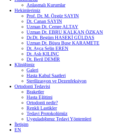
Anlaşmalı Kurumlar
Hekimlerimiz
Prof. Dr. M. Özgür SAYIN
Dt. Canan SAYIN
Uzman Dt. Cemre ALTAY
Uzman Dt. EBRU KALKAN ÖZKAN
Dr.Dt. Begüm HASEKİ GÜLDAŞ
Uzman Dt. Büşra Buse KARAMETE
Dt. Ayça Selin EREN
Dt. Aslı KILINÇ
Dt. Beril DEMİR
Kliniğimiz
Galeri
Hasta Kabul Saatleri
Sterilizasyon ve Dezenfeksiyon
Ortodonti Tedavisi
Braketler
Hasta Eğitimi
Ortodonti nedir?
Renkli Lastikler
Tedavi Protokolümüz
Uyguladığımız Tedavi Yöntemleri
İletişim
EN