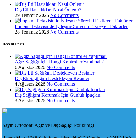
Diş Eti Hastalıkları Nasıl Önlenir?
29 Temmuz 2026
No Comments
İmplant Tedavisinde İyileşme Sürecini Etkileyen Faktörler
28 Temmuz 2026
No Comments
Recent Posts
Ağız Sağlığı İçin Hangi Kontroller Yapılmalı?
6 Ağustos 2026
No Comments
Diş Eti Sağlığını Destekleyen Besinler
4 Ağustos 2026
No Comments
Diş Sağlığını Korumak İçin Günlük İpuçları
3 Ağustos 2026
No Comments
Sayın Ortodonti Ağız ve Diş Sağlığı Polikliniği
Fener Mah. 1968 Sok. Sayın Plaza No:27 Muratpaşa/ ANTALYA