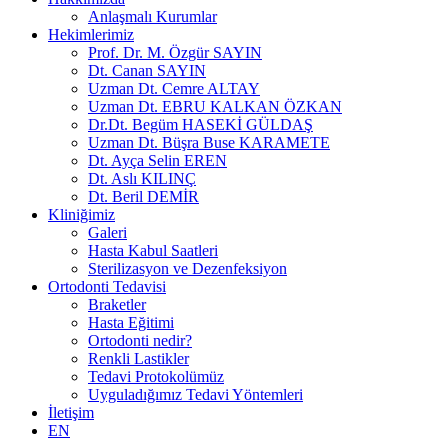
Anlaşmalı Kurumlar
Hekimlerimiz
Prof. Dr. M. Özgür SAYIN
Dt. Canan SAYIN
Uzman Dt. Cemre ALTAY
Uzman Dt. EBRU KALKAN ÖZKAN
Dr.Dt. Begüm HASEKİ GÜLDAŞ
Uzman Dt. Büşra Buse KARAMETE
Dt. Ayça Selin EREN
Dt. Aslı KILINÇ
Dt. Beril DEMİR
Kliniğimiz
Galeri
Hasta Kabul Saatleri
Sterilizasyon ve Dezenfeksiyon
Ortodonti Tedavisi
Braketler
Hasta Eğitimi
Ortodonti nedir?
Renkli Lastikler
Tedavi Protokolümüz
Uyguladığımız Tedavi Yöntemleri
İletişim
EN