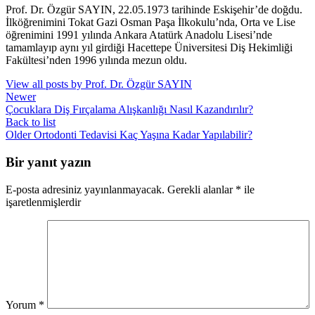
Prof. Dr. Özgür SAYIN, 22.05.1973 tarihinde Eskişehir’de doğdu.
İlköğrenimini Tokat Gazi Osman Paşa İlkokulu’nda, Orta ve Lise
öğrenimini 1991 yılında Ankara Atatürk Anadolu Lisesi’nde
tamamlayıp aynı yıl girdiği Hacettepe Üniversitesi Diş Hekimliği
Fakültesi’nden 1996 yılında mezun oldu.
View all posts by Prof. Dr. Özgür SAYIN
Newer
Çocuklara Diş Fırçalama Alışkanlığı Nasıl Kazandırılır?
Back to list
Older
Ortodonti Tedavisi Kaç Yaşına Kadar Yapılabilir?
Bir yanıt yazın
E-posta adresiniz yayınlanmayacak.
Gerekli alanlar
*
ile
işaretlenmişlerdir
Yorum
*