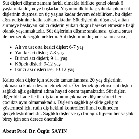
Süt dişleri düşme zamanı farklı olmakla birlikte genel olarak 6
yaşlarında düşmeye başlarlar. Yaşamın ilk birkaç yılında çıkan süt
dişlerinin düşmesi on üç yaşına kadar devem edebilirken, bu dişler
ağız gelişimine katkı sağlamaktadır. Süt dişlerinin düşmesi, alttan
sürmeye başlayan kalıcı dişlerin yukarı doğru hareket etmesine bağlı
olarak yaşanmaktadır. Süt dişlerinin düşme sıralaması, çıkma sırası
ile benzerlik sergilemektedir. Süt dişlerinin düşme sıralaması ise;
Alt ve üst orta kesici dişler; 6-7 yaş
Yan kesici dişler; 7-8 yaş
Birinci azı dişleri; 9-11 yaş
Köpek dişleri; 9-12 yaş
İkinci azı dişleri ise; 10-12 yaş
Kalıcı olan dişler için sürecin tamamlanması 20 yaş dişlerinin
çıkmasına kadar devam etmektedir. Özetlemek gerekirse süt dişleri
sağlıklı ağız gelişimi adına hayati önem taşımaktadır. Süt dişleri
diğer bir ifade ile ilk diş takımının çıkma ve düşme süreci her
çocukta aynı olmamaktadır. Dişlerin sağlıklı şekilde gelişim
göstermesi için rutin diş hekimi kontrolleri ihmal edilmeden
gerçekleştirilmelidir. Sağlıklı dişler ve iyi bir ağız hijyeni her yaştaki
birey için son derece önemlidir.
About Prof. Dr. Özgür SAYIN