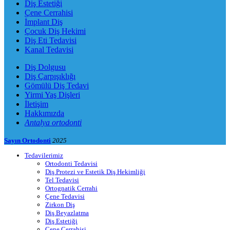
Diş Estetiği
Çene Cerrahisi
İmplant Diş
Çocuk Diş Hekimi
Diş Eti Tedavisi
Kanal Tedavisi
Diş Dolgusu
Diş Çarpışıklığı
Gömülü Diş Tedavi
Yirmi Yaş Dişleri
İletişim
Hakkımızda
Antalya ortodonti
Sayın Ortodonti
2025
Tedavilerimiz
Ortodonti Tedavisi
Diş Protezi ve Estetik Diş Hekimliği
Tel Tedavisi
Ortognatik Cerrahi
Çene Tedavisi
Zirkon Diş
Diş Beyazlatma
Diş Estetiği
Çene Cerrahisi