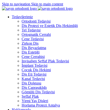
Skip to navigation
Skip to main content
Tedavilerimiz
Ortodonti Tedavisi
Diş Protezi ve Estetik Diş Hekimliği
Tel Tedavisi
Ortognatik Cerrahi
Çene Tedavisi
Zirkon Diş
Diş Beyazlatma
Diş Estetiği
Çene Cerrahisi
Invisalign Şeffaf Plak Tedavisi
İmplant Tedavisi
Çocuk Diş Hekimi
Diş Eti Tedavisi
Kanal Tedavisi
Diş Dolgusu
Diş Çapraşıklığı
Gömülü Diş Tedavisi
Şeffaf Plak
Yirmi Yaş Dişleri
Horlama Protezi Antalya
Hakkımızda