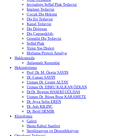
Invisalign Şeffaf Plak Tedavisi
İmplant Tedavisi
Çocuk Diş Hekimi
Diş Eti Tedavisi
Kanal Tedavisi
Diş Dolgusu
Diş Çapraşıklığı
Gömülü Diş Tedavisi
Şeffaf Plak
Yirmi Yaş Dişleri
Horlama Protezi Antalya
Hakkımızda
Anlaşmalı Kurumlar
Hekimlerimiz
Prof. Dr. M. Özgür SAYIN
Dt. Canan SAYIN
Uzman Dt. Cemre ALTAY
Uzman Dt. EBRU KALKAN ÖZKAN
Dr.Dt. Begüm HASEKİ GÜLDAŞ
Uzman Dt. Büşra Buse KARAMETE
Dt. Ayça Selin EREN
Dt. Aslı KILINÇ
Dt. Beril DEMİR
Kliniğimiz
Galeri
Hasta Kabul Saatleri
Sterilizasyon ve Dezenfeksiyon
Ortodonti Tedavisi