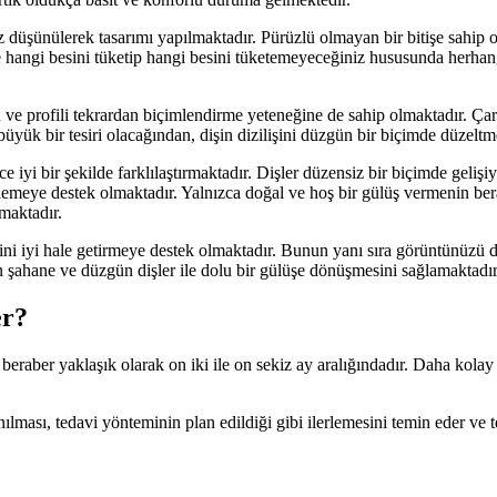
nız düşünülerek tasarımı yapılmaktadır. Pürüzlü olmayan bir bitişe sahip 
e hangi besini tüketip hangi besini tüketemeyeceğiniz hususunda herhangi
 ve profili tekrardan biçimlendirme yeteneğine de sahip olmaktadır. Çarp
yük bir tesiri olacağından, dişin dizilişini düzgün bir biçimde düzeltm
ce iyi bir şekilde farklılaştırmaktadır. Dişler düzensiz bir biçimde geliş
gellemeye destek olmaktadır. Yalnızca doğal ve hoş bir gülüş vermenin b
maktadır.
erini iyi hale getirmeye destek olmaktadır. Bunun yanı sıra görüntünüzü d
in şahane ve düzgün dişler ile dolu bir gülüşe dönüşmesini sağlamaktadır
er?
 beraber yaklaşık olarak on iki ile on sekiz ay aralığındadır. Daha kolay 
nılması, tedavi yönteminin plan edildiği gibi ilerlemesini temin eder ve