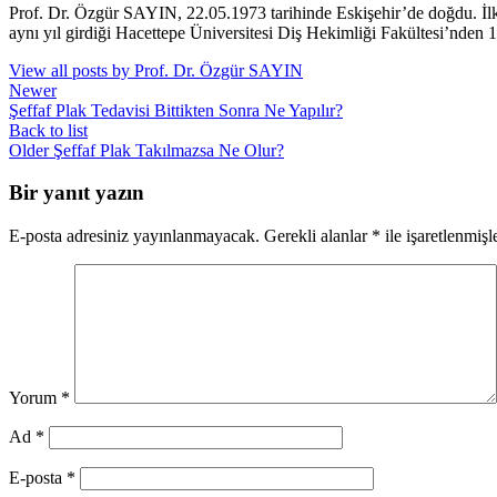
Prof. Dr. Özgür SAYIN, 22.05.1973 tarihinde Eskişehir’de doğdu. İl
aynı yıl girdiği Hacettepe Üniversitesi Diş Hekimliği Fakültesi’nden 
View all posts by Prof. Dr. Özgür SAYIN
Newer
Şeffaf Plak Tedavisi Bittikten Sonra Ne Yapılır?
Back to list
Older
Şeffaf Plak Takılmazsa Ne Olur?
Bir yanıt yazın
E-posta adresiniz yayınlanmayacak.
Gerekli alanlar
*
ile işaretlenmişl
Yorum
*
Ad
*
E-posta
*