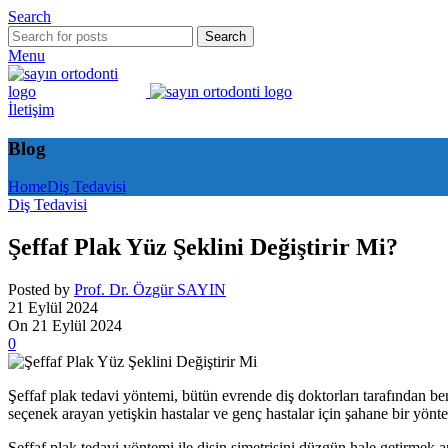
Search
Search
Menu
İletişim
Blog
Home
Diş Tedavisi
Diş Tedavisi
Şeffaf Plak Yüz Şeklini Değiştirir Mi?
Posted by
Prof. Dr. Özgür SAYIN
21 Eylül 2024
On 21 Eylül 2024
0
Şeffaf plak tedavi yöntemi, bütün evrende diş doktorları tarafından b
seçenek arayan yetişkin hastalar ve genç hastalar için şahane bir yönt
Şeffaf plak tedavi yöntemi ile dişin simetrisini düzgün hale getirmek 