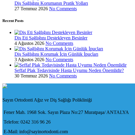
Diş Sağlığını Korumanın Pratik Yolları
27 Temmuz 2026
No Comments
Recent Posts
Diş Eti Sağlığını Destekleyen Besinler
4 Ağustos 2026
No Comments
Diş Sağlığını Korumak İçin Günlük İpuçları
3 Ağustos 2026
No Comments
Şeffaf Plak Tedavisinde Hasta Uyumu Neden Önemlidir?
30 Temmuz 2026
No Comments
Sayın Ortodonti Ağız ve Diş Sağlığı Polikliniği
Fener Mah. 1968 Sok. Sayın Plaza No:27 Muratpaşa/ ANTALYA
Telefon: 0242 316 96 26
E-Mail: info@sayinortodonti.com