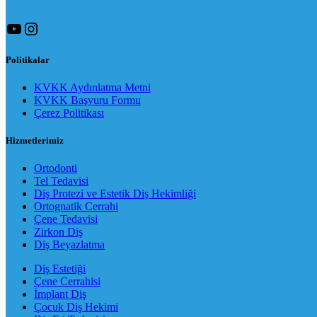
YouTube
Instagram
Politikalar
KVKK Aydınlatma Metni
KVKK Başvuru Formu
Çerez Politikası
Hizmetlerimiz
Ortodonti
Tel Tedavisi
Diş Protezi ve Estetik Diş Hekimliği
Ortognatik Cerrahi
Çene Tedavisi
Zirkon Diş
Diş Beyazlatma
Diş Estetiği
Çene Cerrahisi
İmplant Diş
Çocuk Diş Hekimi