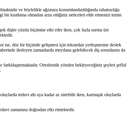
olmaktadır ve böylelikle ağzınıza konumlandırıldığında rahatsızlığa
 bir kısıtlama olmadan arzu ettiğiniz neticeleri elde etmenizi temin
ık dişler yüzün biçimine etki eder iken, çok fazla ısırma üst
ektedir.
iyor ise, düz bir biçimde gelişmesi için tekrardan yerleşmesine destek
eraberinde ilerleyen zamanlarda meydana gelebilecek diş sorunlarını da
e farklılaştırmaktadır. Ortodontik yönden bekleyeceğiniz şeyleri şeffaf
.
olaylarda tedavi altı aya kadar az sürebilir iken, karmaşık olaylarda
 tedavi zamanına doğrudan etki etmektedir.