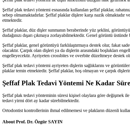
Şeffaf plak tedavi yöntemi esnasında kullanılan şeffaf plaklar, rahatı
sebep olmamaktadırlar. Şeffaf plaklar dişlere karşı nazik olmaktadır v
etmektedir.
Şeffaf plaklar, düz dişler sunmanın beraberinde yüz şeklini, görüntüyü
dudağınızı dışarı çıkmaya zorlayabilmektedir. Genel görüntü üstünde bü
Şeffaf plaklar, genel görüntüyü farklılaştırmaya destek olur, fakat sade
olacaktır. Çarpık olan dişleri ya da dişlerin arasındaki boşlukları en
engelleyecektir. Ayriyeten crossbites ve overbite düzeltmeye destek ol
Şeffaf plak tedavi yöntemi ayriyeten dişlerin sağlıklarını ve görüntül
plaklar temin etmektedir. Şeffaf plaklar, hoş olmayan ve çarpık dişler
Şeffaf Plak Tedavi Yöntemi Ne Kadar Sür
Şeffaf plak tedavi yönteminin süresi kişisel olaylara göre değişmek ile
tedavi yirmi dört ay kadar sürebilmektedir.
Ortodontist kontrollerinin ihmal edilmemesi ve plakların düzenli kulla
About Prof. Dr. Özgür SAYIN