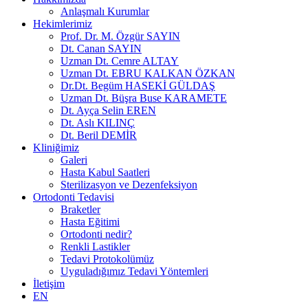
Anlaşmalı Kurumlar
Hekimlerimiz
Prof. Dr. M. Özgür SAYIN
Dt. Canan SAYIN
Uzman Dt. Cemre ALTAY
Uzman Dt. EBRU KALKAN ÖZKAN
Dr.Dt. Begüm HASEKİ GÜLDAŞ
Uzman Dt. Büşra Buse KARAMETE
Dt. Ayça Selin EREN
Dt. Aslı KILINÇ
Dt. Beril DEMİR
Kliniğimiz
Galeri
Hasta Kabul Saatleri
Sterilizasyon ve Dezenfeksiyon
Ortodonti Tedavisi
Braketler
Hasta Eğitimi
Ortodonti nedir?
Renkli Lastikler
Tedavi Protokolümüz
Uyguladığımız Tedavi Yöntemleri
İletişim
EN