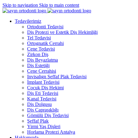
Skip to navigation
Skip to main content
Tedavilerimiz
Ortodonti Tedavisi
Diş Protezi ve Estetik Diş Hekimliği
Tel Tedavisi
Ortognatik Cerrahi
Çene Tedavisi
Zirkon Diş
Diş Beyazlatma
Diş Estetiği
Çene Cerrahisi
Invisalign Şeffaf Plak Tedavisi
İmplant Tedavisi
Çocuk Diş Hekimi
Diş Eti Tedavisi
Kanal Tedavisi
Diş Dolgusu
Diş Çapraşıklığı
Gömülü Diş Tedavisi
Şeffaf Plak
Yirmi Yaş Dişleri
Horlama Protezi Antalya
Hakkımızda