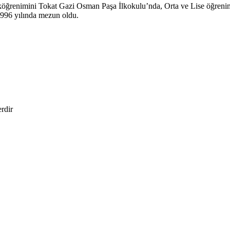
köğrenimini Tokat Gazi Osman Paşa İlkokulu’nda, Orta ve Lise öğreni
1996 yılında mezun oldu.
erdir