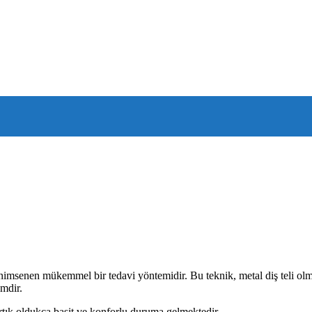
enimsenen mükemmel bir tedavi yöntemidir. Bu teknik, metal diş teli olm
emdir.
artık oldukça basit ve konforlu duruma gelmektedir.