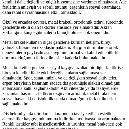
kendini daha değerli ve güçlü hissetmesine yardımcı olmaktadır. Aile
fertlerinin anlayışlı ve sabırlı tutumu, ergenlerin sosyal ortamlarda
daha rahat davranmasında etkili olmaktadır.
Okul ve arkadaş çevresi, metal braketli ortodontik tedavi sürecinde
gençlerde etkili olan faktörler arasında yer almaktadır. Akran
zorbalığına karşı eğitimcilerin bilinçli olması çok önemlidir.
Metal braket kullanan diğer gençlerle kurulan iletişim, bireyi
yalnızlık hissinden uzaklaştırmaktadır. Bu gibi durumlarda ortak
deneyimlerin paylaşılması kaygının normal ve kabul edilebilir bir
durum olduğunun fark edilmesine katkıda bulunmaktadır.
Metal braketli ergenlerde sosyal kaygıyı azaltan bir diğer faktör ise
bireyin kendini ifade edebileceği alanların sağlanması yer
almaktadır. Spor, sanat, müzik ya da değişken sosyal aktiviteler,
ergen bireylerin başarının sadece dış görünüşle alakalı olmadığını
anlamasına katkı sağlamaktadır. Aktivitelerde ya da faaliyetlerde
kazanılan başarılar, fertlerin özgüveni artırarak metal braketlerin
sosyal hayattaki etkisinin ilk sırada olmadığının fark edilmesini
sağlamaktadır.
Diş hekimi ya da ortodontist tarafından tavsiye edilen estetik
alternatifler kaygıyı minimuma indirirken motivasyonu artırmaktadır.
Renkli lastikler gibi kişiselleştirilebilir ürünler, metal braketleri çok