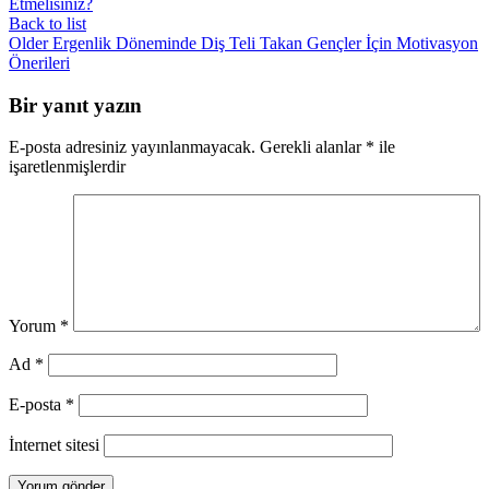
Etmelisiniz?
Back to list
Older
Ergenlik Döneminde Diş Teli Takan Gençler İçin Motivasyon
Önerileri
Bir yanıt yazın
E-posta adresiniz yayınlanmayacak.
Gerekli alanlar
*
ile
işaretlenmişlerdir
Yorum
*
Ad
*
E-posta
*
İnternet sitesi