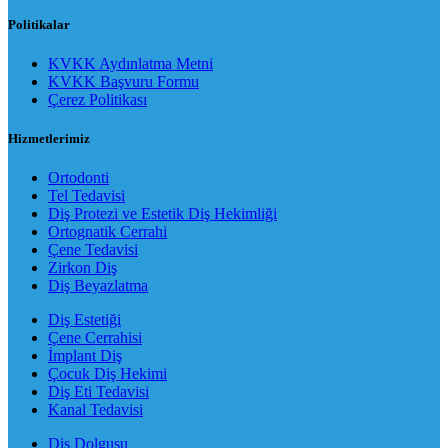
Politikalar
KVKK Aydınlatma Metni
KVKK Başvuru Formu
Çerez Politikası
Hizmetlerimiz
Ortodonti
Tel Tedavisi
Diş Protezi ve Estetik Diş Hekimliği
Ortognatik Cerrahi
Çene Tedavisi
Zirkon Diş
Diş Beyazlatma
Diş Estetiği
Çene Cerrahisi
İmplant Diş
Çocuk Diş Hekimi
Diş Eti Tedavisi
Kanal Tedavisi
Diş Dolgusu