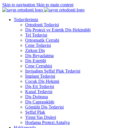
Skip to navigation
Skip to main content
Tedavilerimiz
Ortodonti Tedavisi
Diş Protezi ve Estetik Diş Hekimliği
Tel Tedavisi
Ortognatik Cerrahi
Çene Tedavisi
Zirkon Diş
Diş Beyazlatma
Diş Estetiği
Çene Cerrahisi
Invisalign Şeffaf Plak Tedavisi
İmplant Tedavisi
Çocuk Diş Hekimi
Diş Eti Tedavisi
Kanal Tedavisi
Diş Dolgusu
Diş Çapraşıklığı
Gömülü Diş Tedavisi
Şeffaf Plak
Yirmi Yaş Dişleri
Horlama Protezi Antalya
Hakkımızda