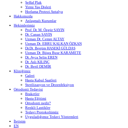
Şeffaf Plak
Yirmi Yaş Dişleri
Horlama Protezi Antalya
Hakkımızda
Anlaşmalı Kurumlar
Hekimlerimiz
Prof. Dr. M. Özgür SAYIN
Dt. Canan SAYIN
Uzman Dt. Cemre ALTAY
Uzman Dt. EBRU KALKAN ÖZKAN
Dr.Dt. Begüm HASEKİ GÜLDAŞ
Uzman Dt. Büşra Buse KARAMETE
Dt. Ayça Selin EREN
Dt. Aslı KILINÇ
Dt. Beril DEMİR
Kliniğimiz
Galeri
Hasta Kabul Saatleri
Sterilizasyon ve Dezenfeksiyon
Ortodonti Tedavisi
Braketler
Hasta Eğitimi
Ortodonti nedir?
Renkli Lastikler
Tedavi Protokolümüz
Uyguladığımız Tedavi Yöntemleri
İletişim
EN