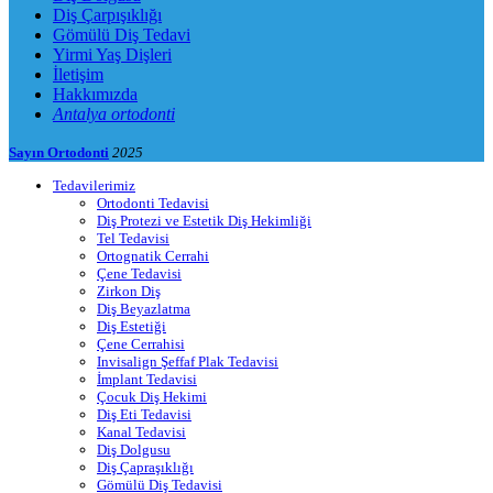
Diş Çarpışıklığı
Gömülü Diş Tedavi
Yirmi Yaş Dişleri
İletişim
Hakkımızda
Antalya ortodonti
Sayın Ortodonti
2025
Tedavilerimiz
Ortodonti Tedavisi
Diş Protezi ve Estetik Diş Hekimliği
Tel Tedavisi
Ortognatik Cerrahi
Çene Tedavisi
Zirkon Diş
Diş Beyazlatma
Diş Estetiği
Çene Cerrahisi
Invisalign Şeffaf Plak Tedavisi
İmplant Tedavisi
Çocuk Diş Hekimi
Diş Eti Tedavisi
Kanal Tedavisi
Diş Dolgusu
Diş Çapraşıklığı
Gömülü Diş Tedavisi