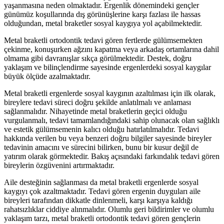
yaşanmasına neden olmaktadır. Ergenlik dönemindeki gençler
günümüz koşullarında dış görünüşlerine karşı fazlası ile hassas
olduğundan, metal braketler sosyal kaygıya yol açabilmektedir.
Metal braketli ortodontik tedavi gören fertlerde gülümsemekten
çekinme, konuşurken ağzını kapatma veya arkadaş ortamlarına dahil
olmama gibi davranışlar sıkça görülmektedir. Destek, doğru
yaklaşım ve bilinçlendirme sayesinde ergenlerdeki sosyal kaygılar
büyük ölçüde azalmaktadır.
Metal braketli ergenlerde sosyal kaygının azaltılması için ilk olarak,
bireylere tedavi süreci doğru şekilde anlatılmalı ve anlaması
sağlanmalıdır. Nihayetinde metal braketlerin geçici olduğu
vurgulanmalı, tedavi tamamlandığındaki sahip olunacak olan sağlıklı
ve estetik gülümsemenin kalıcı olduğu hatırlatılmalıdır. Tedavi
hakkında verilen bu veya benzeri doğru bilgiler sayesinde bireyler
tedavinin amacını ve sürecini bilirken, bunu bir kusur değil de
yatırım olarak görmektedir. Bakış açısındaki farkındalık tedavi gören
bireylerin özgüvenini artırmaktadır.
Aile desteğinin sağlanması da metal braketli ergenlerde sosyal
kaygıyı çok azaltmaktadır. Tedavi gören ergenin duyguları aile
bireyleri tarafından dikkatle dinlenmeli, karşı karşıya kaldığı
rahatsızlıklar ciddiye alınmalıdır. Olumlu geri bildirimler ve olumlu
yaklaşım tarzı, metal braketli ortodontik tedavi gören gençlerin