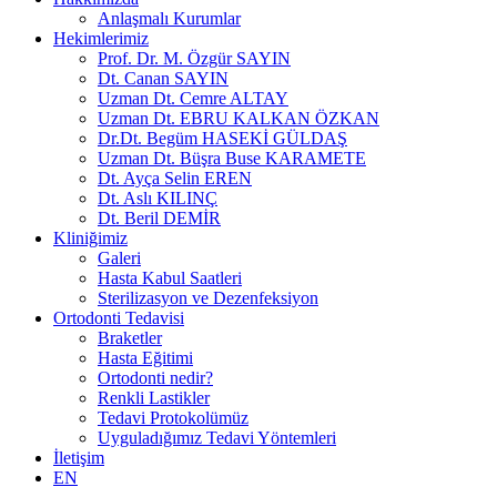
Anlaşmalı Kurumlar
Hekimlerimiz
Prof. Dr. M. Özgür SAYIN
Dt. Canan SAYIN
Uzman Dt. Cemre ALTAY
Uzman Dt. EBRU KALKAN ÖZKAN
Dr.Dt. Begüm HASEKİ GÜLDAŞ
Uzman Dt. Büşra Buse KARAMETE
Dt. Ayça Selin EREN
Dt. Aslı KILINÇ
Dt. Beril DEMİR
Kliniğimiz
Galeri
Hasta Kabul Saatleri
Sterilizasyon ve Dezenfeksiyon
Ortodonti Tedavisi
Braketler
Hasta Eğitimi
Ortodonti nedir?
Renkli Lastikler
Tedavi Protokolümüz
Uyguladığımız Tedavi Yöntemleri
İletişim
EN