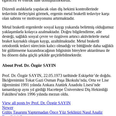
eğlenceli ve estetik hale dönüştürmektedir.
Düzenli aralıklarla yapılacak olan diş hekimi kontrollerinde
tedavinin ilerleyişini görmek, ergenin metal braketli tedaviye karşı
olan sabrını ve motivasyonunu artırmaktadır.
Metal braketli ergenlerde sosyal kaygı yukarıda belirtmiş olduğumuz
yaklaşımlarla kolayca azalmaktadır. Doğru bilgilendirme, aile
desteği, sağlıklı sosyal çevre ve özgüven artırıcı aktivitelerle metal
braket kaynaklı oluşan kaygı, azaltılmaktadır. Metal braketli
ortodontik tedavi sürecinin kalıcı olmadığı ve bittiğinde daha sağlıklı
bir gülümseme kazandıracağının bilgisinin bireylere aktarılması ile
bu dönem daha güçlü şekilde geçirilebilmektedir.
About Prof. Dr. Özgür SAYIN
Prof. Dr. Özgür SAYIN, 22.05.1973 tarihinde Eskişehir’de doğdu.
İlköğrenimini Tokat Gazi Osman Paşa İlkokulu’nda, Orta ve Lise
öğrenimini 1991 yılında Ankara Atatürk Anadolu Lisesi’nde
tamamlayıp aynı yıl girdiği Hacettepe Üniversitesi Diş Hekimliği
Fakültesi’nden 1996 yılında mezun oldu.
View all posts by Prof. Dr. Özgür SAYIN
Newer
Gülüş Tasarımı Yaptırmadan Önce Yüz Şeklinizi Nasıl Analiz