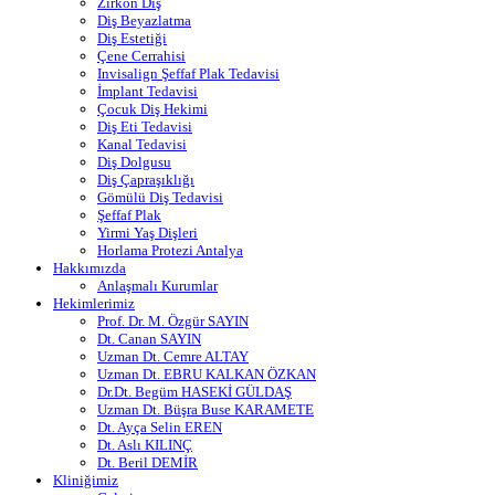
Zirkon Diş
Diş Beyazlatma
Diş Estetiği
Çene Cerrahisi
Invisalign Şeffaf Plak Tedavisi
İmplant Tedavisi
Çocuk Diş Hekimi
Diş Eti Tedavisi
Kanal Tedavisi
Diş Dolgusu
Diş Çapraşıklığı
Gömülü Diş Tedavisi
Şeffaf Plak
Yirmi Yaş Dişleri
Horlama Protezi Antalya
Hakkımızda
Anlaşmalı Kurumlar
Hekimlerimiz
Prof. Dr. M. Özgür SAYIN
Dt. Canan SAYIN
Uzman Dt. Cemre ALTAY
Uzman Dt. EBRU KALKAN ÖZKAN
Dr.Dt. Begüm HASEKİ GÜLDAŞ
Uzman Dt. Büşra Buse KARAMETE
Dt. Ayça Selin EREN
Dt. Aslı KILINÇ
Dt. Beril DEMİR
Kliniğimiz