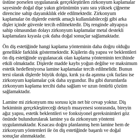
üstüne porselen uygulanarak gerçekleştirilen zirkonyum kaplamalar
sayesinde doğal dişe yakın görünümün yanı sıra yüksek çiğneme
direncine sahip dayanıklılık elde edilmektedir. Zirkonyum
kaplamalar ön dişlerde estetik amaçlı kullanılabileceği gibi arka
dişler içinde güvenle tercih edilmektedir. Diş renginde altyapıya
sahip olmasından dolayı zirkonyum kaplamalar metal destekli
kaplamalara kıyasla çok daha doğal sonuçlar sağlamaktadır.
Ön diş estetiğinde hangi kaplama yönteminin daha doğru olduğu
genellikle farklılık göstermektedir. Kişilerin diş yapısı ve beklentileri
ön diş estetiğinde uygulanacak olan kaplama yönteminin tercihinde
etkili olmaktadır. Dişlerde madde kaybı yoğun değilse ve maksimum
estetik hedefleniyorsa lamine kaplamalar tercih edilmelidir. Bunun
tersi olarak dişlerde büyük dolgu, kırık ya da aşınma çok fazlası ise
zirkonyum kaplamalar çok daha uygundur. Bu gibi durumlarda
zirkonyum kaplama tercihi daha sağlam ve uzun ömürlü çözüm
sağlamaktadır.
Lamine mi zirkonyum mu sorusu için net bir cevap yoktur. Diş
hekiminin gerçekleştireceği detaylı muayenesi sonrasında, bireyin
ağız yapısı, estetik beklentileri ve fonksiyonel gereksinimleri göz
önünde bulundurularak lamine ya da zirkonyum yöntemi
uygulanmaktadır. Kısacası doğru planlanmış hem lamine hem de
zirkonyum yöntemleri ile ön diş estetiğinde başarılı ve doğal
sonuçlar alınmaktadır.