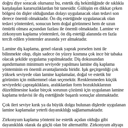
doğru diye soracak olursanız bu, estetik diş hekimliğinde de sıklıkla
karşılaşılan kararsızlıklardan bir tanesidir. Gülüşün en dikkat çeken
bölgesi ön dişler olduğundan dolayı uygulanacak olan tedavi son
derece önemli olmaktadır. Ön diş estetiğinde uygulanacak olan
tedavi yöntemleri, sonucun hem doğal görünmesi hem de uzun
ömürlü olması açısından fazlası ile önemli olmaktadır. Lamine ve
zirkonyum kaplama yöntemleri, ön diş estetiği alanında en fazla
tercih edilen yöntemler arasında yer almaktadır.
Lamine diş kaplama, genel olarak yaprak porselen ismi ile
bilinmekte olup, dişin sadece ön yüzey kısmına çok ince bir tabaka
olacak şekilde uygulama yapılmaktadır. Diş dokusundan
aşındırmanın minimum seviyede yapılması lamine diş kaplama
yönteminin en önemli avantajlarında biridir. Işık geçirgenliği çok
yüksek seviyede olan lamine kaplamalar, doğal ve estetik bir
görünüm için mükemmel olan seçenektir. Renklenmeden küçük
seviyedeki çapraşıklıklara, aralıklardan form bozukluklarının
düzeltilmesine kadar birçok sorunun çözümü için uygulanan lamine
kaplama tedavisi ile diş estetiğinde başarılı sonuçlar alınmaktadır.
Çok ileri seviye kırık ya da büyük dolgu bulunan dişlerde uygulanan
lamine kaplamalar yeterli dayanıklılığı sağlamamaktadır.
Zirkonyum kaplama yöntemi ise estetik açıdan olduğu gibi
dayanıklılık olarak da güçlü olan bir alternatiftir. Zirkonyum altyapı