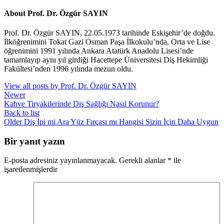
About Prof. Dr. Özgür SAYIN
Prof. Dr. Özgür SAYIN, 22.05.1973 tarihinde Eskişehir’de doğdu.
İlköğrenimini Tokat Gazi Osman Paşa İlkokulu’nda, Orta ve Lise
öğrenimini 1991 yılında Ankara Atatürk Anadolu Lisesi’nde
tamamlayıp aynı yıl girdiği Hacettepe Üniversitesi Diş Hekimliği
Fakültesi’nden 1996 yılında mezun oldu.
View all posts by Prof. Dr. Özgür SAYIN
Newer
Kahve Tiryakilerinde Diş Sağlığı Nasıl Korunur?
Back to list
Older
Diş İpi mi Ara Yüz Fırçası mı Hangisi Sizin İçin Daha Uygun
Bir yanıt yazın
E-posta adresiniz yayınlanmayacak.
Gerekli alanlar
*
ile
işaretlenmişlerdir