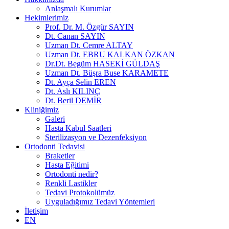
Anlaşmalı Kurumlar
Hekimlerimiz
Prof. Dr. M. Özgür SAYIN
Dt. Canan SAYIN
Uzman Dt. Cemre ALTAY
Uzman Dt. EBRU KALKAN ÖZKAN
Dr.Dt. Begüm HASEKİ GÜLDAŞ
Uzman Dt. Büşra Buse KARAMETE
Dt. Ayça Selin EREN
Dt. Aslı KILINÇ
Dt. Beril DEMİR
Kliniğimiz
Galeri
Hasta Kabul Saatleri
Sterilizasyon ve Dezenfeksiyon
Ortodonti Tedavisi
Braketler
Hasta Eğitimi
Ortodonti nedir?
Renkli Lastikler
Tedavi Protokolümüz
Uyguladığımız Tedavi Yöntemleri
İletişim
EN