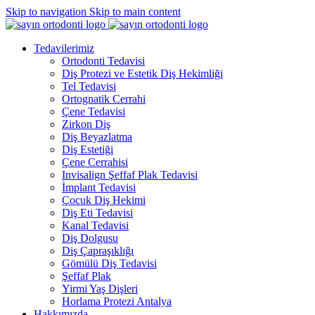
Skip to navigation
Skip to main content
Tedavilerimiz
Ortodonti Tedavisi
Diş Protezi ve Estetik Diş Hekimliği
Tel Tedavisi
Ortognatik Cerrahi
Çene Tedavisi
Zirkon Diş
Diş Beyazlatma
Diş Estetiği
Çene Cerrahisi
Invisalign Şeffaf Plak Tedavisi
İmplant Tedavisi
Çocuk Diş Hekimi
Diş Eti Tedavisi
Kanal Tedavisi
Diş Dolgusu
Diş Çapraşıklığı
Gömülü Diş Tedavisi
Şeffaf Plak
Yirmi Yaş Dişleri
Horlama Protezi Antalya
Hakkımızda