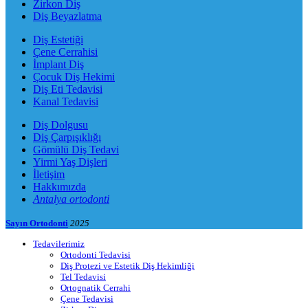
Zirkon Diş
Diş Beyazlatma
Diş Estetiği
Çene Cerrahisi
İmplant Diş
Çocuk Diş Hekimi
Diş Eti Tedavisi
Kanal Tedavisi
Diş Dolgusu
Diş Çarpışıklığı
Gömülü Diş Tedavi
Yirmi Yaş Dişleri
İletişim
Hakkımızda
Antalya ortodonti
Sayın Ortodonti
2025
Tedavilerimiz
Ortodonti Tedavisi
Diş Protezi ve Estetik Diş Hekimliği
Tel Tedavisi
Ortognatik Cerrahi
Çene Tedavisi