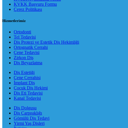
KVKK Başvuru Formu
Çerez Politikası
Hizmetlerimiz
Ortodonti
Tel Tedavisi
Diş Protezi ve Estetik Diş Hekimliği
Ortognatik Cerrahi
Çene Tedavisi
Zirkon Diş
Diş Beyazlatma
Diş Estetiği
Çene Cerrahisi
İmplant Diş
Çocuk Diş Hekimi
Diş Eti Tedavisi
Kanal Tedavisi
Diş Dolgusu
Diş Çarpışıklığı
Gömülü Diş Tedavi
Yirmi Yaş Dişleri