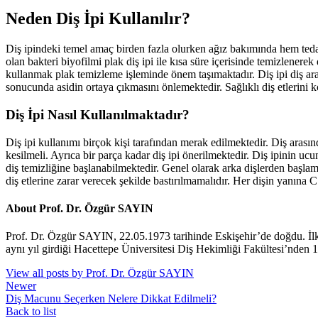
Neden Diş İpi Kullanılır?
Diş ipindeki temel amaç birden fazla olurken ağız bakımında hem tedavi 
olan bakteri biyofilmi plak diş ipi ile kısa süre içerisinde temizlenere
kullanmak plak temizleme işleminde önem taşımaktadır. Diş ipi diş ar
sonucunda asidin ortaya çıkmasını önlemektedir. Sağlıklı diş etlerini
Diş İpi Nasıl Kullanılmaktadır?
Diş ipi kullanımı birçok kişi tarafından merak edilmektedir. Diş arasın
kesilmeli. Ayrıca bir parça kadar diş ipi önerilmektedir. Diş ipinin uc
diş temizliğine başlanabilmektedir. Genel olarak arka dişlerden başlamak
diş etlerine zarar verecek şekilde bastırılmamalıdır. Her dişin yanına 
About Prof. Dr. Özgür SAYIN
Prof. Dr. Özgür SAYIN, 22.05.1973 tarihinde Eskişehir’de doğdu. İl
aynı yıl girdiği Hacettepe Üniversitesi Diş Hekimliği Fakültesi’nden 
View all posts by Prof. Dr. Özgür SAYIN
Newer
Diş Macunu Seçerken Nelere Dikkat Edilmeli?
Back to list