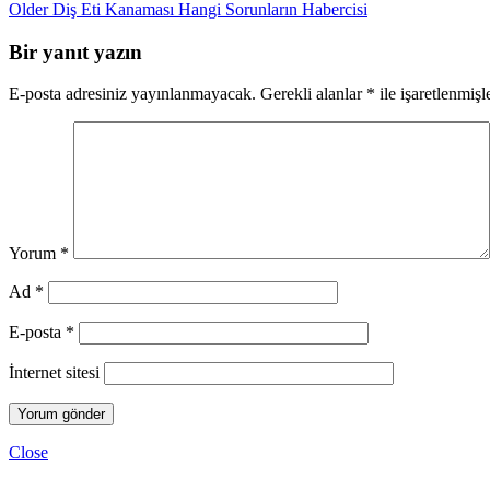
Older
Diş Eti Kanaması Hangi Sorunların Habercisi
Bir yanıt yazın
E-posta adresiniz yayınlanmayacak.
Gerekli alanlar
*
ile işaretlenmişl
Yorum
*
Ad
*
E-posta
*
İnternet sitesi
Close