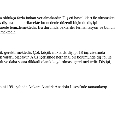
a oldukça fazla imkan yer almaktadır. Diş eti hastalıkları ile oluşmakta
rak diş arasında birikmekte bu nedenle düzenli biçimde diş ipi
a sürede temizlemektedir. Bu durumda bakteriler fermantasyon ve bunun
amaktadır.
knik gerektirmektedir. Çok küçük miktarda diş ipi 18 inç civarında
 yararlı olacaktır. Ağız içerisinde herhangi bir bölümünde diş ipi ile
alı ve daha sonra dikkatli olarak kaydırılması gerekmektedir. Diş ipi,
mini 1991 yılında Ankara Atatürk Anadolu Lisesi’nde tamamlayıp