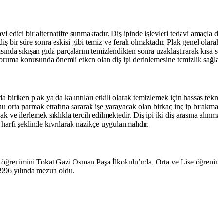
edici bir alternatifte sunmaktadır. Diş ipinde işlevleri tedavi amaçla d
k diş bir süre sonra eskisi gibi temiz ve ferah olmaktadır. Plak genel ola
asında sıkışan gıda parçalarını temizlendikten sonra uzaklaştırarak kıs
 koruma konusunda önemli etken olan diş ipi derinlemesine temizlik sağl
da biriken plak ya da kalıntıları etkili olarak temizlemek için hassas te
unu orta parmak etrafına sararak işe yarayacak olan birkaç inç ip bırakmak
 ve ilerlemek sıklıkla tercih edilmektedir. Diş ipi iki diş arasına alınm
C harfi şeklinde kıvrılarak nazikçe uygulanmalıdır.
köğrenimini Tokat Gazi Osman Paşa İlkokulu’nda, Orta ve Lise öğreni
1996 yılında mezun oldu.