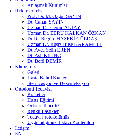
Anlaşmalı Kurumlar
Hekimlerimiz
Prof. Dr. M. Özgür SAYIN
Dt. Canan SAYIN
Uzman Dt. Cemre ALTAY
Uzman Dt. EBRU KALKAN ÖZKAN
Dr.Dt. Begüm HASEKİ GÜLDAŞ
Uzman Dt. Büşra Buse KARAMETE
Dt. Ayça Selin EREN
Dt. Aslı KILINÇ
Dt. Beril DEMİR
Kliniğimiz
Galeri
Hasta Kabul Saatleri
Sterilizasyon ve Dezenfeksiyon
Ortodonti Tedavisi
Braketler
Hasta Eğitimi
Ortodonti nedir?
Renkli Lastikler
Tedavi Protokolümüz
Uyguladığımız Tedavi Yöntemleri
İletişim
EN