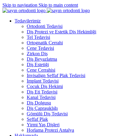
Skip to navigation
Skip to main content
Tedavilerimiz
Ortodonti Tedavisi
Diş Protezi ve Estetik Diş Hekimliği
Tel Tedavisi
Ortognatik Cerrahi
Çene Tedavisi
Zirkon Diş
Diş Beyazlatma
Diş Estetiği
Çene Cerrahisi
Invisalign Şeffaf Plak Tedavisi
İmplant Tedavisi
Çocuk Diş Hekimi
Diş Eti Tedavisi
Kanal Tedavisi
Diş Dolgusu
Diş Çapraşıklığı
Gömülü Diş Tedavisi
Şeffaf Plak
Yirmi Yaş Dişleri
Horlama Protezi Antalya
Hakkımızda