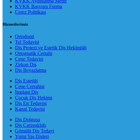
KVKK Aydınlatma Metni
KVKK Başvuru Formu
Çerez Politikası
Hizmetlerimiz
Ortodonti
Tel Tedavisi
Diş Protezi ve Estetik Diş Hekimliği
Ortognatik Cerrahi
Çene Tedavisi
Zirkon Diş
Diş Beyazlatma
Diş Estetiği
Çene Cerrahisi
İmplant Diş
Çocuk Diş Hekimi
Diş Eti Tedavisi
Kanal Tedavisi
Diş Dolgusu
Diş Çarpışıklığı
Gömülü Diş Tedavi
Yirmi Yaş Dişleri