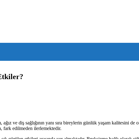
tkiler?
, ağız ve diş sağlığının yanı sıra bireylerin günlük yaşam kalitesini de 
, fark edilmeden ilerlemektedir.
sık görülen etkileri arasında yer almaktadır. Bruksizme bağlı olarak ç