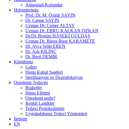
Anlaşmalı Kurumlar
Hekimlerimiz
Prof. Dr. M. Özgür SAYIN
Dt. Canan SAYIN
Uzman Dt. Cemre ALTAY
Uzman Dt. EBRU KALKAN ÖZKAN
Dr.Dt. Begüm HASEKİ GÜLDAŞ
Uzman Dt. Büşra Buse KARAMETE
Dt. Ayça Selin EREN
Dt. Aslı KILINÇ
Dt. Beril DEMİR
Kliniğimiz
Galeri
Hasta Kabul Saatleri
Sterilizasyon ve Dezenfeksiyon
Ortodonti Tedavisi
Braketler
Hasta Eğitimi
Ortodonti nedir?
Renkli Lastikler
Tedavi Protokolümüz
Uyguladığımız Tedavi Yöntemleri
İletişim
EN