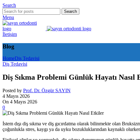
Search
Search
Menu
İletişim
Blog
Home
Diş Tedavisi
Diş Tedavisi
Diş Sıkma Problemi Günlük Hayatı Nasıl E
Posted by
Prof. Dr. Özgür SAYIN
4 Mayıs 2026
On 4 Mayıs 2026
0
İstem dışı diş sıkma ve diş gıcırdatma olarak bilinmekte olan Bruksizm
çoğunlukla stres, kaygı ya da uyku bozukluklarından kaynaklı olurken
Fiziksel ağrılar ve yorgunluk, diş sıkma durumunun günlük hayatta en 