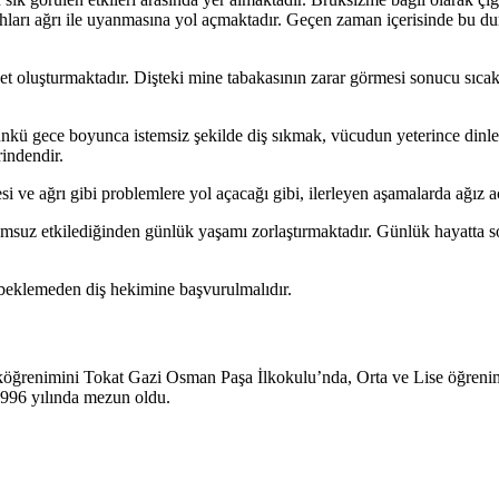
ahları ağrı ile uyanmasına yol açmaktadır. Geçen zaman içerisinde bu d
 oluşturmaktadır. Dişteki mine tabakasının zarar görmesi sonucu sıcak v
nkü gece boyunca istemsiz şekilde diş sıkmak, vücudun yeterince dinle
rindendir.
sesi ve ağrı gibi problemlere yol açacağı gibi, ilerleyen aşamalarda ağı
lumsuz etkilediğinden günlük yaşamı zorlaştırmaktadır. Günlük hayatta 
beklemeden diş hekimine başvurulmalıdır.
köğrenimini Tokat Gazi Osman Paşa İlkokulu’nda, Orta ve Lise öğreni
1996 yılında mezun oldu.