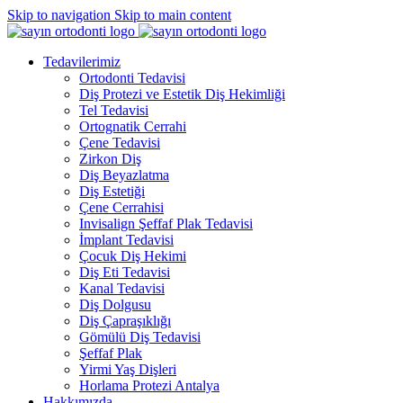
Skip to navigation
Skip to main content
Tedavilerimiz
Ortodonti Tedavisi
Diş Protezi ve Estetik Diş Hekimliği
Tel Tedavisi
Ortognatik Cerrahi
Çene Tedavisi
Zirkon Diş
Diş Beyazlatma
Diş Estetiği
Çene Cerrahisi
Invisalign Şeffaf Plak Tedavisi
İmplant Tedavisi
Çocuk Diş Hekimi
Diş Eti Tedavisi
Kanal Tedavisi
Diş Dolgusu
Diş Çapraşıklığı
Gömülü Diş Tedavisi
Şeffaf Plak
Yirmi Yaş Dişleri
Horlama Protezi Antalya
Hakkımızda