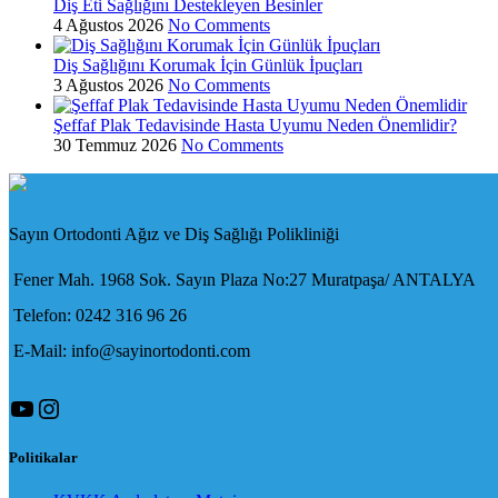
Diş Eti Sağlığını Destekleyen Besinler
4 Ağustos 2026
No Comments
Diş Sağlığını Korumak İçin Günlük İpuçları
3 Ağustos 2026
No Comments
Şeffaf Plak Tedavisinde Hasta Uyumu Neden Önemlidir?
30 Temmuz 2026
No Comments
Sayın Ortodonti Ağız ve Diş Sağlığı Polikliniği
Fener Mah. 1968 Sok. Sayın Plaza No:27 Muratpaşa/ ANTALYA
Telefon: 0242 316 96 26
E-Mail: info@sayinortodonti.com
YouTube
Instagram
Politikalar