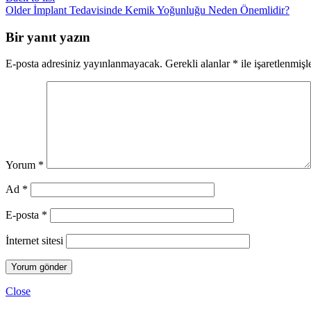
Older
İmplant Tedavisinde Kemik Yoğunluğu Neden Önemlidir?
Bir yanıt yazın
E-posta adresiniz yayınlanmayacak.
Gerekli alanlar
*
ile işaretlenmişl
Yorum
*
Ad
*
E-posta
*
İnternet sitesi
Close