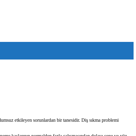
olumsuz etkileyen sorunlardan bir tanesidir. Diş sıkma problemi
iğneme kaslarının normalden fazla çalışmasından dolayı çene ve yüz