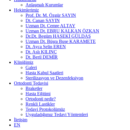
Anlaşmalı Kurumlar
Hekimlerimiz
Prof. Dr. M. Özgür SAYIN
Dt. Canan SAYIN
Uzman Dt. Cemre ALTAY
Uzman Dt. EBRU KALKAN ÖZKAN
Dr.Dt. Begüm HASEKİ GÜLDAŞ
Uzman Dt. Büşra Buse KARAMETE
Dt. Ayça Selin EREN
Dt. Aslı KILINÇ
Dt. Beril DEMİR
Kliniğimiz
Galeri
Hasta Kabul Saatleri
Sterilizasyon ve Dezenfeksiyon
Ortodonti Tedavisi
Braketler
Hasta Eğitimi
Ortodonti nedir?
Renkli Lastikler
Tedavi Protokolümüz
Uyguladığımız Tedavi Yöntemleri
İletişim
EN