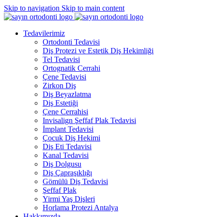
Skip to navigation
Skip to main content
Tedavilerimiz
Ortodonti Tedavisi
Diş Protezi ve Estetik Diş Hekimliği
Tel Tedavisi
Ortognatik Cerrahi
Çene Tedavisi
Zirkon Diş
Diş Beyazlatma
Diş Estetiği
Çene Cerrahisi
Invisalign Şeffaf Plak Tedavisi
İmplant Tedavisi
Çocuk Diş Hekimi
Diş Eti Tedavisi
Kanal Tedavisi
Diş Dolgusu
Diş Çapraşıklığı
Gömülü Diş Tedavisi
Şeffaf Plak
Yirmi Yaş Dişleri
Horlama Protezi Antalya
Hakkımızda