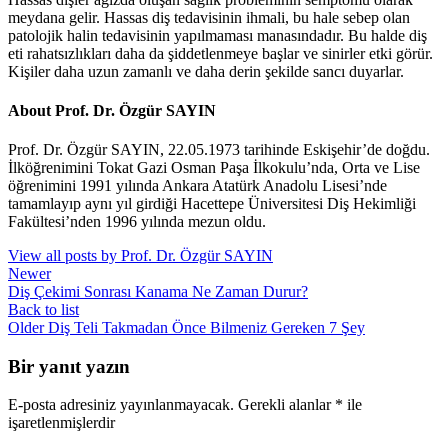
meydana gelir. Hassas diş tedavisinin ihmali, bu hale sebep olan
patolojik halin tedavisinin yapılmaması manasındadır. Bu halde diş
eti rahatsızlıkları daha da şiddetlenmeye başlar ve sinirler etki görür.
Kişiler daha uzun zamanlı ve daha derin şekilde sancı duyarlar.
About Prof. Dr. Özgür SAYIN
Prof. Dr. Özgür SAYIN, 22.05.1973 tarihinde Eskişehir’de doğdu.
İlköğrenimini Tokat Gazi Osman Paşa İlkokulu’nda, Orta ve Lise
öğrenimini 1991 yılında Ankara Atatürk Anadolu Lisesi’nde
tamamlayıp aynı yıl girdiği Hacettepe Üniversitesi Diş Hekimliği
Fakültesi’nden 1996 yılında mezun oldu.
View all posts by Prof. Dr. Özgür SAYIN
Newer
Diş Çekimi Sonrası Kanama Ne Zaman Durur?
Back to list
Older
Diş Teli Takmadan Önce Bilmeniz Gereken 7 Şey
Bir yanıt yazın
E-posta adresiniz yayınlanmayacak.
Gerekli alanlar
*
ile
işaretlenmişlerdir