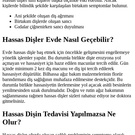
Hassas dişler tüm kişilere başka biçimde etki edebilir. Ancak
kişilerde bilindik şekilde karşılaşılan birtakım semptomlar bulunur.
Ani şekilde oluşan diş ağrıması
Birtakım dişlerde oluşan sancı
Gıdalar çiğnenirken sancı duyulması
Hassas Dişler Evde Nasıl Geçebilir?
Evde hassas dişle baş etmek için öncelikle gelişmesini engellemeye
yönelik işlemler yapılır. Bu durumla birlikte dişte erozyona yol
açmayan ve hassasiyet için hazır edilen macunlar tercih edilir. Gün
içinde minimum 2 kez diş macunu ve diş ipi tercih edilerek
hassasiyet düşürülür. Bilhassa ağız bakım malzemelerinin florür
barındırması diş sağlığının muhafaza edilmesine destekçidir. Bu
durumla birlikte hassasiyetin ilerlemesine yol açacak asitli besinlerin
yenilmesinden uzak durulmalıdır. Doğru ve rutin ağız bakımının
sağlanmasına rağmen hassas dişler sizleri rahatsız ediyor ise doktora
gitmelisiniz.
Hassas Dişin Tedavisi Yapılmazsa Ne
Olur?
Hassas dişler ağızda oluşan sağlık probleminin semptomu olarak