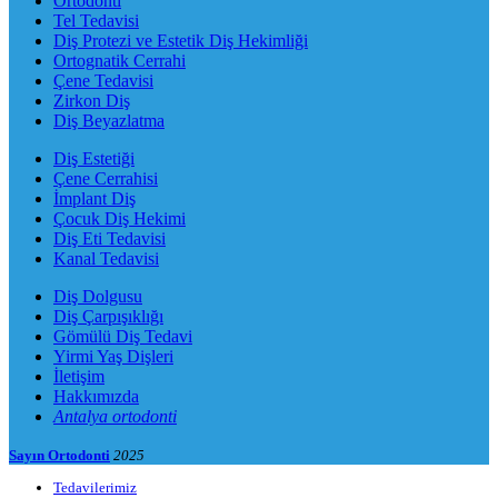
Ortodonti
Tel Tedavisi
Diş Protezi ve Estetik Diş Hekimliği
Ortognatik Cerrahi
Çene Tedavisi
Zirkon Diş
Diş Beyazlatma
Diş Estetiği
Çene Cerrahisi
İmplant Diş
Çocuk Diş Hekimi
Diş Eti Tedavisi
Kanal Tedavisi
Diş Dolgusu
Diş Çarpışıklığı
Gömülü Diş Tedavi
Yirmi Yaş Dişleri
İletişim
Hakkımızda
Antalya ortodonti
Sayın Ortodonti
2025
Tedavilerimiz