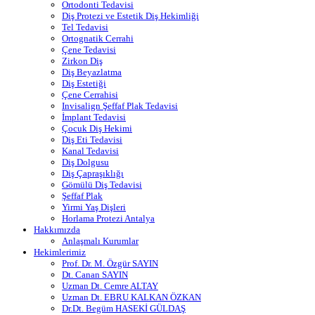
Ortodonti Tedavisi
Diş Protezi ve Estetik Diş Hekimliği
Tel Tedavisi
Ortognatik Cerrahi
Çene Tedavisi
Zirkon Diş
Diş Beyazlatma
Diş Estetiği
Çene Cerrahisi
Invisalign Şeffaf Plak Tedavisi
İmplant Tedavisi
Çocuk Diş Hekimi
Diş Eti Tedavisi
Kanal Tedavisi
Diş Dolgusu
Diş Çapraşıklığı
Gömülü Diş Tedavisi
Şeffaf Plak
Yirmi Yaş Dişleri
Horlama Protezi Antalya
Hakkımızda
Anlaşmalı Kurumlar
Hekimlerimiz
Prof. Dr. M. Özgür SAYIN
Dt. Canan SAYIN
Uzman Dt. Cemre ALTAY
Uzman Dt. EBRU KALKAN ÖZKAN
Dr.Dt. Begüm HASEKİ GÜLDAŞ