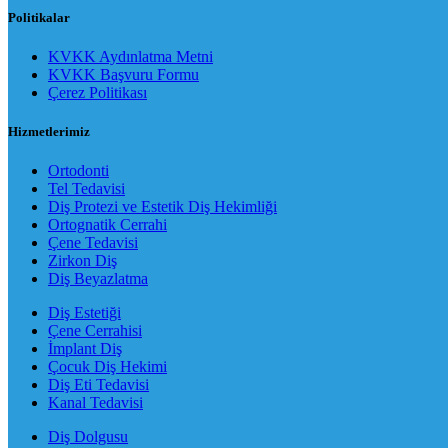
Politikalar
KVKK Aydınlatma Metni
KVKK Başvuru Formu
Çerez Politikası
Hizmetlerimiz
Ortodonti
Tel Tedavisi
Diş Protezi ve Estetik Diş Hekimliği
Ortognatik Cerrahi
Çene Tedavisi
Zirkon Diş
Diş Beyazlatma
Diş Estetiği
Çene Cerrahisi
İmplant Diş
Çocuk Diş Hekimi
Diş Eti Tedavisi
Kanal Tedavisi
Diş Dolgusu