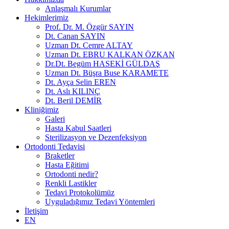
Anlaşmalı Kurumlar
Hekimlerimiz
Prof. Dr. M. Özgür SAYIN
Dt. Canan SAYIN
Uzman Dt. Cemre ALTAY
Uzman Dt. EBRU KALKAN ÖZKAN
Dr.Dt. Begüm HASEKİ GÜLDAŞ
Uzman Dt. Büşra Buse KARAMETE
Dt. Ayça Selin EREN
Dt. Aslı KILINÇ
Dt. Beril DEMİR
Kliniğimiz
Galeri
Hasta Kabul Saatleri
Sterilizasyon ve Dezenfeksiyon
Ortodonti Tedavisi
Braketler
Hasta Eğitimi
Ortodonti nedir?
Renkli Lastikler
Tedavi Protokolümüz
Uyguladığımız Tedavi Yöntemleri
İletişim
EN