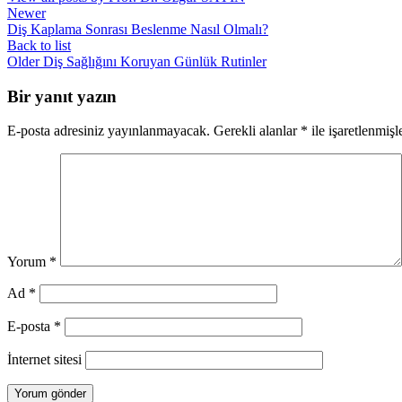
Newer
Diş Kaplama Sonrası Beslenme Nasıl Olmalı?
Back to list
Older
Diş Sağlığını Koruyan Günlük Rutinler
Bir yanıt yazın
E-posta adresiniz yayınlanmayacak.
Gerekli alanlar
*
ile işaretlenmişl
Yorum
*
Ad
*
E-posta
*
İnternet sitesi