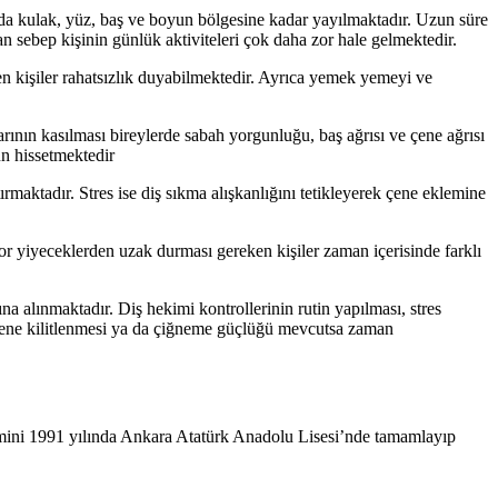
larda kulak, yüz, baş ve boyun bölgesine kadar yayılmaktadır. Uzun süre
sebep kişinin günlük aktiviteleri çok daha zor hale gelmektedir.
en kişiler rahatsızlık duyabilmektedir. Ayrıca yemek yemeyi ve
rının kasılması bireylerde sabah yorgunluğu, baş ağrısı ve çene ağrısı
un hissetmektedir
ırmaktadır. Stres ise diş sıkma alışkanlığını tetikleyerek çene eklemine
or yiyeceklerden uzak durması gereken kişiler zaman içerisinde farklı
na alınmaktadır. Diş hekimi kontrollerinin rutin yapılması, stres
çene kilitlenmesi ya da çiğneme güçlüğü mevcutsa zaman
mini 1991 yılında Ankara Atatürk Anadolu Lisesi’nde tamamlayıp