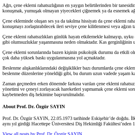
Ağrı, çene eklemi rahatsızlığının en yaygın belirtilerinden bir tanesi
konuşmak, yumuşak olmayan yiyecekleri çiğnemek ya da esnemek ağrının
Çene ekleminde oluşan ses ya da takılma hissiyatı da çene eklemi raha
konuşmayı zorlaştırabilecek ileri seviye çene kilitlenmesi veya ağzın
Çene eklemi rahatsızlıkları günlük hayatı etkilemekle kalmayıp, uyku 
gibi olumsuzluklar yaşanmasına neden olmaktadır. Kas gerginliğinin u
Çene eklemi sorunlarında bazen kişinin psikolojik durumu da etkili olma
çok daha yüksek baskı uygulanmasına yol açmaktadır.
Beslenme alışkanlıklarındaki değişiklikler bazı durumlarda çene eklem
beslenme düzenlerine yöneldiği gibi, bu durum uzun vadede yaşam ka
Zaman geçmeden erken dönemde farkına varılan çene eklemi rahatsızlıklar
yönetimi ve çeneyi zorlayacak hareketleri yapmamak çene eklemi sor
kaybetmeden diş hekimine başvurulmalıdır.
About Prof. Dr. Özgür SAYIN
Prof. Dr. Özgür SAYIN, 22.05.1973 tarihinde Eskişehir’de doğdu. İl
aynı yıl girdiği Hacettepe Üniversitesi Diş Hekimliği Fakültesi’nden 
View all posts by Prof. Dr. Özgür SAYIN