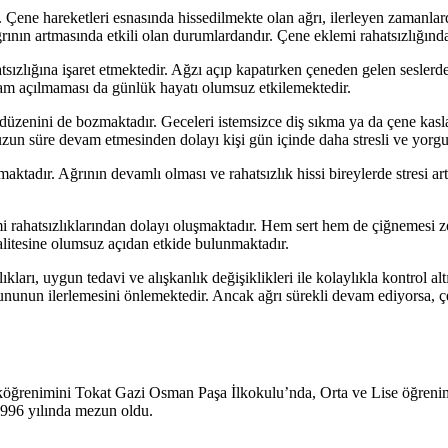
dir. Çene hareketleri esnasında hissedilmekte olan ağrı, ilerleyen zaman
 artmasında etkili olan durumlardandır. Çene eklemi rahatsızlığından 
tsızlığına işaret etmektedir. Ağzı açıp kapatırken çeneden gelen seslerd
 tam açılmaması da günlük hayatı olumsuz etkilemektedir.
düzenini de bozmaktadır. Geceleri istemsizce diş sıkma ya da çene kasla
zun süre devam etmesinden dolayı kişi gün içinde daha stresli ve yorg
ktadır. Ağrının devamlı olması ve rahatsızlık hissi bireylerde stresi art
i rahatsızlıklarından dolayı oluşmaktadır. Hem sert hem de çiğnemesi z
litesine olumsuz açıdan etkide bulunmaktadır.
ı, uygun tedavi ve alışkanlık değişiklikleri ile kolaylıkla kontrol altı
ununun ilerlemesini önlemektedir. Ancak ağrı sürekli devam ediyorsa, 
köğrenimini Tokat Gazi Osman Paşa İlkokulu’nda, Orta ve Lise öğreni
1996 yılında mezun oldu.