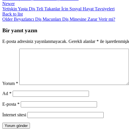
Newer
Yetişkin Yaşta Diş Teli Takanlar İçin Sosyal Hayat Tavsiyeleri
Back to list
Older
Beyazlatıcı Diş Macunları Diş Minesine Zarar Verir mi?
Bir yanıt yazın
E-posta adresiniz yayınlanmayacak.
Gerekli alanlar
*
ile işaretlenmişl
Yorum
*
Ad
*
E-posta
*
İnternet sitesi