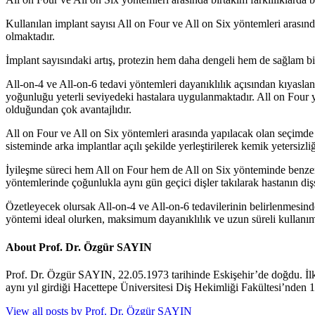
Kullanılan implant sayısı All on Four ve All on Six yöntemleri arasında
olmaktadır.
İmplant sayısındaki artış, protezin hem daha dengeli hem de sağlam b
All-on-4 ve All-on-6 tedavi yöntemleri dayanıklılık açısından kıyasla
yoğunluğu yeterli seviyedeki hastalara uygulanmaktadır. All on Four y
olduğundan çok avantajlıdır.
All on Four ve All on Six yöntemleri arasında yapılacak olan seçimde 
sisteminde arka implantlar açılı şekilde yerleştirilerek kemik yetersizl
İyileşme süreci hem All on Four hem de All on Six yönteminde benzerlik
yöntemlerinde çoğunlukla aynı gün geçici dişler takılarak hastanın di
Özetleyecek olursak All-on-4 ve All-on-6 tedavilerinin belirlenmesinde
yöntemi ideal olurken, maksimum dayanıklılık ve uzun süreli kullanım
About Prof. Dr. Özgür SAYIN
Prof. Dr. Özgür SAYIN, 22.05.1973 tarihinde Eskişehir’de doğdu. İl
aynı yıl girdiği Hacettepe Üniversitesi Diş Hekimliği Fakültesi’nden 
View all posts by Prof. Dr. Özgür SAYIN