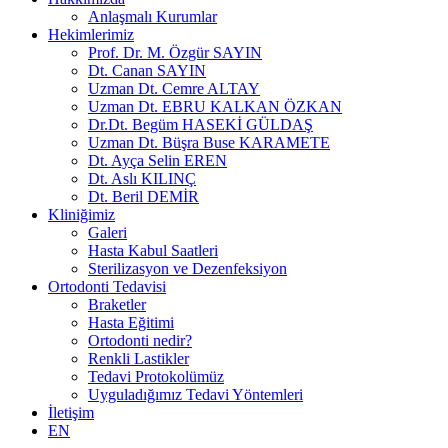
Anlaşmalı Kurumlar
Hekimlerimiz
Prof. Dr. M. Özgür SAYIN
Dt. Canan SAYIN
Uzman Dt. Cemre ALTAY
Uzman Dt. EBRU KALKAN ÖZKAN
Dr.Dt. Begüm HASEKİ GÜLDAŞ
Uzman Dt. Büşra Buse KARAMETE
Dt. Ayça Selin EREN
Dt. Aslı KILINÇ
Dt. Beril DEMİR
Kliniğimiz
Galeri
Hasta Kabul Saatleri
Sterilizasyon ve Dezenfeksiyon
Ortodonti Tedavisi
Braketler
Hasta Eğitimi
Ortodonti nedir?
Renkli Lastikler
Tedavi Protokolümüz
Uyguladığımız Tedavi Yöntemleri
İletişim
EN