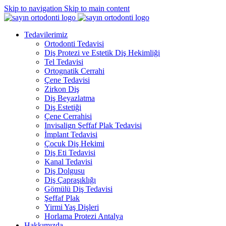
Skip to navigation
Skip to main content
Tedavilerimiz
Ortodonti Tedavisi
Diş Protezi ve Estetik Diş Hekimliği
Tel Tedavisi
Ortognatik Cerrahi
Çene Tedavisi
Zirkon Diş
Diş Beyazlatma
Diş Estetiği
Çene Cerrahisi
Invisalign Şeffaf Plak Tedavisi
İmplant Tedavisi
Çocuk Diş Hekimi
Diş Eti Tedavisi
Kanal Tedavisi
Diş Dolgusu
Diş Çapraşıklığı
Gömülü Diş Tedavisi
Şeffaf Plak
Yirmi Yaş Dişleri
Horlama Protezi Antalya
Hakkımızda