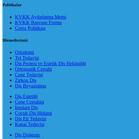
Politikalar
KVKK Aydınlatma Metni
KVKK Başvuru Formu
Çerez Politikası
Hizmetlerimiz
Ortodonti
Tel Tedavisi
Diş Protezi ve Estetik Diş Hekimliği
Ortognatik Cerrahi
Çene Tedavisi
Zirkon Diş
Diş Beyazlatma
Diş Estetiği
Çene Cerrahisi
İmplant Diş
Çocuk Diş Hekimi
Diş Eti Tedavisi
Kanal Tedavisi
Diş Dolgusu