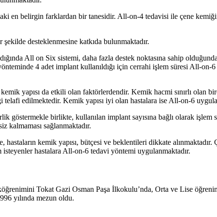
ki en belirgin farklardan bir tanesidir. All-on-4 tedavisi ile çene kemiği
ir şekilde desteklenmesine katkıda bulunmaktadır.
ndığında All on Six sistemi, daha fazla destek noktasına sahip olduğun
önteminde 4 adet implant kullanıldığı için cerrahi işlem süresi All-on
kemik yapısı da etkili olan faktörlerdendir. Kemik hacmi sınırlı olan 
iği telafi edilmektedir. Kemik yapısı iyi olan hastalara ise All-on-6 uygu
 göstermekle birlikte, kullanılan implant sayısına bağlı olarak işlem sür
şsiz kalmaması sağlanmaktadır.
, hastaların kemik yapısı, bütçesi ve beklentileri dikkate alınmaktadır. 
 isteyenler hastalara All-on-6 tedavi yöntemi uygulanmaktadır.
köğrenimini Tokat Gazi Osman Paşa İlkokulu’nda, Orta ve Lise öğreni
1996 yılında mezun oldu.