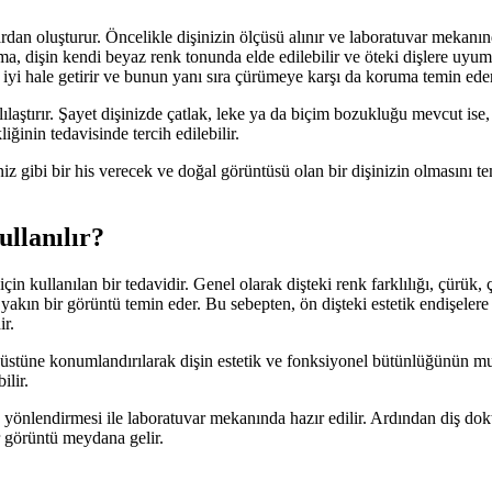
an oluşturur. Öncelikle dişinizin ölçüsü alınır ve laboratuvar mekanın
ama, dişin kendi beyaz renk tonunda elde edilebilir ve öteki dişlere uy
 iyi hale getirir ve bunun yanı sıra çürümeye karşı da koruma temin eder
ılaştırır. Şayet dişinizde çatlak, leke ya da biçim bozukluğu mevcut i
inin tedavisinde tercih edilebilir.
 gibi bir his verecek ve doğal görüntüsü olan bir dişinizin olmasını te
llanılır?
n kullanılan bir tedavidir. Genel olarak dişteki renk farklılığı, çürük, ç
ın bir görüntü temin eder. Bu sebepten, ön dişteki estetik endişelere 
ir.
üstüne konumlandırılarak dişin estetik ve fonksiyonel bütünlüğünün muh
ilir.
yönlendirmesi ile laboratuvar mekanında hazır edilir. Ardından diş dok
r görüntü meydana gelir.