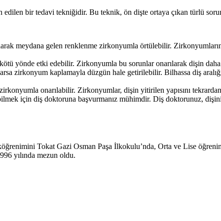
edilen bir tedavi tekniğidir. Bu teknik, ön dişte ortaya çıkan türlü sorunl
li olarak meydana gelen renklenme zirkonyumla örtülebilir. Zirkonyumları
e kötü yönde etki edebilir. Zirkonyumla bu sorunlar onarılarak dişin daha
rsa zirkonyum kaplamayla düzgün hale getirilebilir. Bilhassa diş aralığ
irkonyumla onarılabilir. Zirkonyumlar, dişin yitirilen yapısını tekrard
ek için diş doktoruna başvurmanız mühimdir. Diş doktorunuz, dişinizin ha
köğrenimini Tokat Gazi Osman Paşa İlkokulu’nda, Orta ve Lise öğreni
1996 yılında mezun oldu.