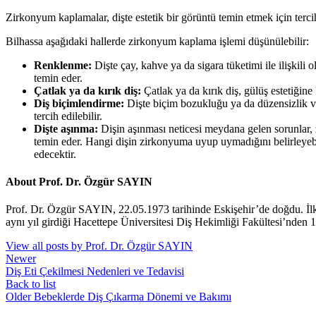
Zirkonyum kaplamalar, dişte estetik bir görüntü temin etmek için tercih 
Bilhassa aşağıdaki hallerde zirkonyum kaplama işlemi düşünülebilir:
Renklenme:
Dişte çay, kahve ya da sigara tüketimi ile ilişki
temin eder.
Çatlak ya da kırık diş:
Çatlak ya da kırık diş, gülüş estetiğin
Diş biçimlendirme:
Dişte biçim bozukluğu ya da düzensizlik va
tercih edilebilir.
Dişte aşınma:
Dişin aşınması neticesi meydana gelen sorunlar, z
temin eder. Hangi dişin zirkonyuma uyup uymadığını belirleyebilm
edecektir.
About Prof. Dr. Özgür SAYIN
Prof. Dr. Özgür SAYIN, 22.05.1973 tarihinde Eskişehir’de doğdu. İl
aynı yıl girdiği Hacettepe Üniversitesi Diş Hekimliği Fakültesi’nden 
View all posts by Prof. Dr. Özgür SAYIN
Newer
Diş Eti Çekilmesi Nedenleri ve Tedavisi
Back to list
Older
Bebeklerde Diş Çıkarma Dönemi ve Bakımı