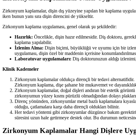
Zirkonyum kaplamalar, dişin dış yüzeyine yapılan bir kaplama uygulam
iken bunun yanı sıra dişin direncini de yükseltir.
Zirkonyum kaplama uygulaması, genel olarak şu şekildedir:
Hazırlık:
Öncelikle, dişin hazır edilmesidir. Diş doktoru, gerek
kaplama yapılabilir.
İzlenim Alma:
Dişin biçimi, büyüklüğü ve uyumu için bir izle
uygulaması, dişin özel bir maddenin içerisine konumlandırılması 
Laboratuvar uygulamaları:
Diş doktorunuzun aldığı izlenimi,
Klinik Kademeler
Zirkonyum kaplamalar oldukça dirençli bir tedavi alternatifidir
Zirkonyum kaplama, dişe şahane bir mukavemet ve dayanıklılık k
Zirkonyum kaplamalar, doğal dişleri andıran bir estetik görüntü
zirkonyumun yüzey kısmı pürüzlü olmadığından dolayı plakların bi
Direnç yönünden, zirkonyumlar metal bazlı kaplamalara kıyasla 
olduğu, çatlamalara karşı daha dirençli oldukları bilinir.
Her tedavi yöntemi gibi zirkonyumlar düzgünce bakım gerektirir
süresini uzun hale getirmeye destek olur. Bu durumun neticesinde,
Zirkonyum Kaplamalar Hangi Dişlere Uy