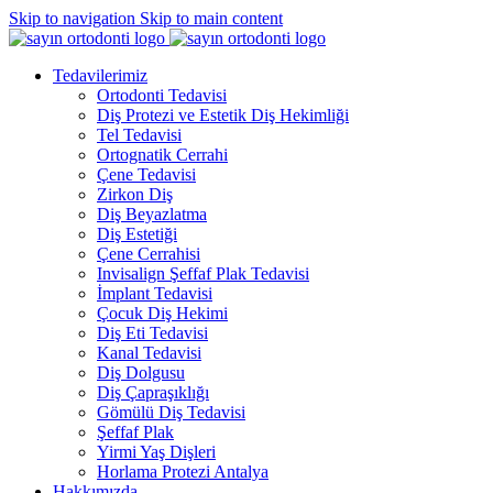
Skip to navigation
Skip to main content
Tedavilerimiz
Ortodonti Tedavisi
Diş Protezi ve Estetik Diş Hekimliği
Tel Tedavisi
Ortognatik Cerrahi
Çene Tedavisi
Zirkon Diş
Diş Beyazlatma
Diş Estetiği
Çene Cerrahisi
Invisalign Şeffaf Plak Tedavisi
İmplant Tedavisi
Çocuk Diş Hekimi
Diş Eti Tedavisi
Kanal Tedavisi
Diş Dolgusu
Diş Çapraşıklığı
Gömülü Diş Tedavisi
Şeffaf Plak
Yirmi Yaş Dişleri
Horlama Protezi Antalya
Hakkımızda