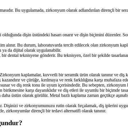
asıdır. Bu uygulamada, zirkonyum olarak adlandırılan dirençli bir sera
li olduğunda dişin üstündeki hasarı onarır ve dişin biçimini düzenler. Son
nim alınır. Bu durum, laboratuvarda tercih edilecek olan zirkonyum kap
ya da dijital olarak uygulanabilir.
 bir dental teknisyene gönderir. Bu teknisyen, özel bir şekilde tasarla
. Zirkonyum kaplamalar, kuvvetli bir seramik ürün olarak tanınır ve diş 
azandırır ve çürüğe, kırılmaya ve renk farklılığına karşı muhafaza ede
 sunar ve diş renk tonu ile uyum içerisindedir. Bu sebepten, zirkonyum 
rikmesine karşı dayanıklıdır ve diş etleri ile uyumlu bir biçimde tasar
daha üstün olarak görülür. Metal bazlı kaplama zaman geçtikçe aşınabil
. Dişinizi ve zirkonyumunuzu rutin olarak fırçalamak, diş iplerini uyg
 zirkonyumlar dirençli bir tedavi alternatifi olarak tanınır.
gundur?