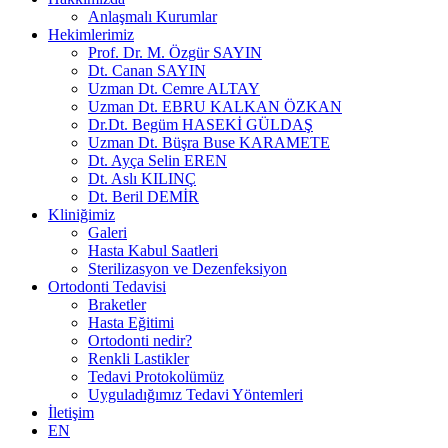
Anlaşmalı Kurumlar
Hekimlerimiz
Prof. Dr. M. Özgür SAYIN
Dt. Canan SAYIN
Uzman Dt. Cemre ALTAY
Uzman Dt. EBRU KALKAN ÖZKAN
Dr.Dt. Begüm HASEKİ GÜLDAŞ
Uzman Dt. Büşra Buse KARAMETE
Dt. Ayça Selin EREN
Dt. Aslı KILINÇ
Dt. Beril DEMİR
Kliniğimiz
Galeri
Hasta Kabul Saatleri
Sterilizasyon ve Dezenfeksiyon
Ortodonti Tedavisi
Braketler
Hasta Eğitimi
Ortodonti nedir?
Renkli Lastikler
Tedavi Protokolümüz
Uyguladığımız Tedavi Yöntemleri
İletişim
EN