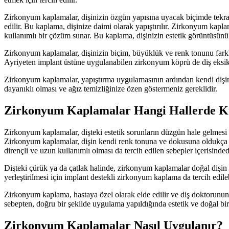
Zirkonyum kaplamalar, dişinizin özgün yapısına uyacak biçimde tekrard
edilir. Bu kaplama, dişinize daimi olarak yapıştırılır. Zirkonyum kapl
kullanımlı bir çözüm sunar. Bu kaplama, dişinizin estetik görüntüsünü
Zirkonyum kaplamalar, dişinizin biçim, büyüklük ve renk tonunu farkl
Ayriyeten implant üstüne uygulanabilen zirkonyum köprü de diş eksikliğ
Zirkonyum kaplamalar, yapıştırma uygulamasının ardından kendi dişiniz
dayanıklı olması ve ağız temizliğinize özen göstermeniz gereklidir.
Zirkonyum Kaplamalar Hangi Hallerde Ku
Zirkonyum kaplamalar, dişteki estetik sorunların düzgün hale gelmesi içi
Zirkonyum kaplamalar, dişin kendi renk tonuna ve dokusuna oldukça yak
dirençli ve uzun kullanımlı olması da tercih edilen sebepler içerisinded
Dişteki çürük ya da çatlak halinde, zirkonyum kaplamalar doğal dişin 
yerleştirilmesi için implant destekli zirkonyum kaplama da tercih edileb
Zirkonyum kaplama, hastaya özel olarak elde edilir ve diş doktorunun 
sebepten, doğru bir şekilde uygulama yapıldığında estetik ve doğal bi
Zirkonyum Kaplamalar Nasıl Uygulanır?