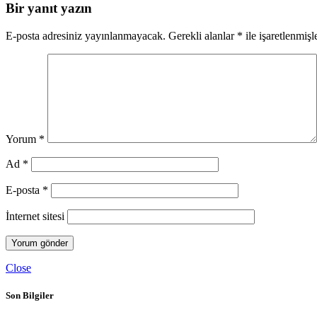
Bir yanıt yazın
E-posta adresiniz yayınlanmayacak.
Gerekli alanlar
*
ile işaretlenmişl
Yorum
*
Ad
*
E-posta
*
İnternet sitesi
Close
Son Bilgiler