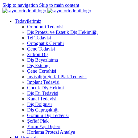
Skip to navigation
Skip to main content
Tedavilerimiz
Ortodonti Tedavisi
Diş Protezi ve Estetik Diş Hekimliği
Tel Tedavisi
Ortognatik Cerrahi
Çene Tedavisi
Zirkon Diş
Diş Beyazlatma
Diş Estetiği
Çene Cerrahisi
Invisalign Şeffaf Plak Tedavisi
İmplant Tedavisi
Çocuk Diş Hekimi
Diş Eti Tedavisi
Kanal Tedavisi
Diş Dolgusu
Diş Çapraşıklığı
Gömülü Diş Tedavisi
Şeffaf Plak
Yirmi Yaş Dişleri
Horlama Protezi Antalya
Hakkımızda