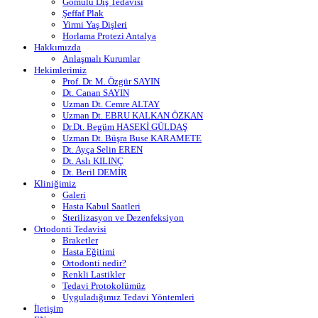
Gömülü Diş Tedavisi
Şeffaf Plak
Yirmi Yaş Dişleri
Horlama Protezi Antalya
Hakkımızda
Anlaşmalı Kurumlar
Hekimlerimiz
Prof. Dr. M. Özgür SAYIN
Dt. Canan SAYIN
Uzman Dt. Cemre ALTAY
Uzman Dt. EBRU KALKAN ÖZKAN
Dr.Dt. Begüm HASEKİ GÜLDAŞ
Uzman Dt. Büşra Buse KARAMETE
Dt. Ayça Selin EREN
Dt. Aslı KILINÇ
Dt. Beril DEMİR
Kliniğimiz
Galeri
Hasta Kabul Saatleri
Sterilizasyon ve Dezenfeksiyon
Ortodonti Tedavisi
Braketler
Hasta Eğitimi
Ortodonti nedir?
Renkli Lastikler
Tedavi Protokolümüz
Uyguladığımız Tedavi Yöntemleri
İletişim