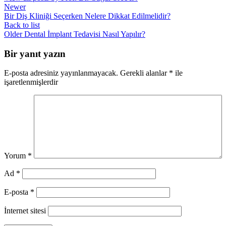
Newer
Bir Diş Kliniği Seçerken Nelere Dikkat Edilmelidir?
Back to list
Older
Dental İmplant Tedavisi Nasıl Yapılır?
Bir yanıt yazın
E-posta adresiniz yayınlanmayacak.
Gerekli alanlar
*
ile
işaretlenmişlerdir
Yorum
*
Ad
*
E-posta
*
İnternet sitesi