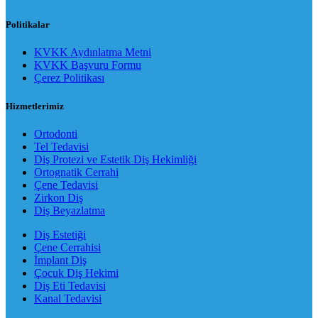
Politikalar
KVKK Aydınlatma Metni
KVKK Başvuru Formu
Çerez Politikası
Hizmetlerimiz
Ortodonti
Tel Tedavisi
Diş Protezi ve Estetik Diş Hekimliği
Ortognatik Cerrahi
Çene Tedavisi
Zirkon Diş
Diş Beyazlatma
Diş Estetiği
Çene Cerrahisi
İmplant Diş
Çocuk Diş Hekimi
Diş Eti Tedavisi
Kanal Tedavisi