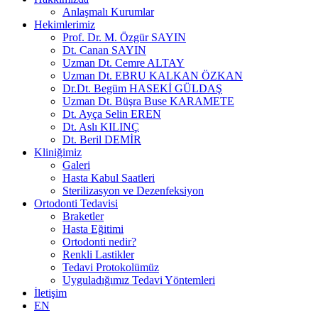
Anlaşmalı Kurumlar
Hekimlerimiz
Prof. Dr. M. Özgür SAYIN
Dt. Canan SAYIN
Uzman Dt. Cemre ALTAY
Uzman Dt. EBRU KALKAN ÖZKAN
Dr.Dt. Begüm HASEKİ GÜLDAŞ
Uzman Dt. Büşra Buse KARAMETE
Dt. Ayça Selin EREN
Dt. Aslı KILINÇ
Dt. Beril DEMİR
Kliniğimiz
Galeri
Hasta Kabul Saatleri
Sterilizasyon ve Dezenfeksiyon
Ortodonti Tedavisi
Braketler
Hasta Eğitimi
Ortodonti nedir?
Renkli Lastikler
Tedavi Protokolümüz
Uyguladığımız Tedavi Yöntemleri
İletişim
EN