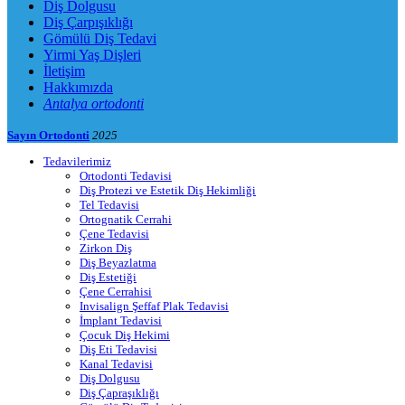
Diş Dolgusu
Diş Çarpışıklığı
Gömülü Diş Tedavi
Yirmi Yaş Dişleri
İletişim
Hakkımızda
Antalya ortodonti
Sayın Ortodonti
2025
Tedavilerimiz
Ortodonti Tedavisi
Diş Protezi ve Estetik Diş Hekimliği
Tel Tedavisi
Ortognatik Cerrahi
Çene Tedavisi
Zirkon Diş
Diş Beyazlatma
Diş Estetiği
Çene Cerrahisi
Invisalign Şeffaf Plak Tedavisi
İmplant Tedavisi
Çocuk Diş Hekimi
Diş Eti Tedavisi
Kanal Tedavisi
Diş Dolgusu
Diş Çapraşıklığı