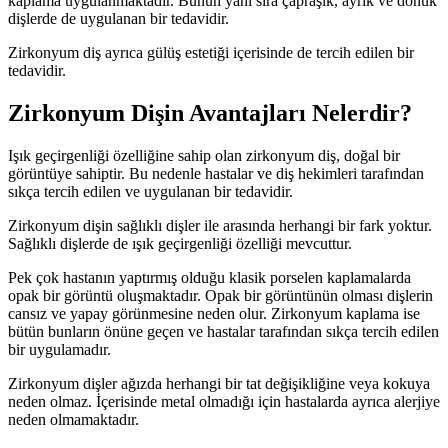
kaplama uygulanmaktadır. Bunun yanı sıra çapraşık, ayrık ve dönük
dişlerde de uygulanan bir tedavidir.
Zirkonyum diş ayrıca gülüş estetiği içerisinde de tercih edilen bir
tedavidir.
Zirkonyum Dişin Avantajları Nelerdir?
Işık geçirgenliği özelliğine sahip olan zirkonyum diş, doğal bir
görüntüye sahiptir. Bu nedenle hastalar ve diş hekimleri tarafından
sıkça tercih edilen ve uygulanan bir tedavidir.
Zirkonyum dişin sağlıklı dişler ile arasında herhangi bir fark yoktur.
Sağlıklı dişlerde de ışık geçirgenliği özelliği mevcuttur.
Pek çok hastanın yaptırmış olduğu klasik porselen kaplamalarda
opak bir görüntü oluşmaktadır. Opak bir görüntünün olması dişlerin
cansız ve yapay görünmesine neden olur. Zirkonyum kaplama ise
bütün bunların önüne geçen ve hastalar tarafından sıkça tercih edilen
bir uygulamadır.
Zirkonyum dişler ağızda herhangi bir tat değişikliğine veya kokuya
neden olmaz. İçerisinde metal olmadığı için hastalarda ayrıca alerjiye
neden olmamaktadır.