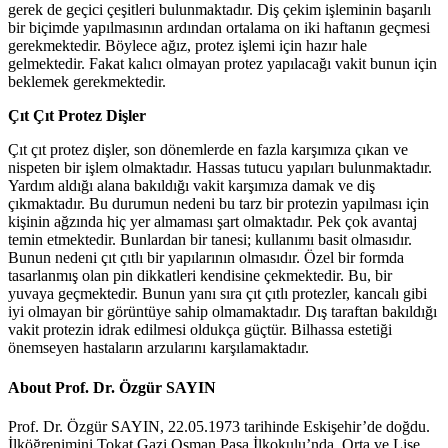
gerek de geçici çeşitleri bulunmaktadır. Diş çekim işleminin başarılı
bir biçimde yapılmasının ardından ortalama on iki haftanın geçmesi
gerekmektedir. Böylece ağız, protez işlemi için hazır hale
gelmektedir. Fakat kalıcı olmayan protez yapılacağı vakit bunun için
beklemek gerekmektedir.
Çıt Çıt Protez Dişler
Çıt çıt protez dişler, son dönemlerde en fazla karşımıza çıkan ve
nispeten bir işlem olmaktadır. Hassas tutucu yapıları bulunmaktadır.
Yardım aldığı alana bakıldığı vakit karşımıza damak ve diş
çıkmaktadır. Bu durumun nedeni bu tarz bir protezin yapılması için
kişinin ağzında hiç yer almaması şart olmaktadır. Pek çok avantaj
temin etmektedir. Bunlardan bir tanesi; kullanımı basit olmasıdır.
Bunun nedeni çıt çıtlı bir yapılarının olmasıdır. Özel bir formda
tasarlanmış olan pin dikkatleri kendisine çekmektedir. Bu, bir
yuvaya geçmektedir. Bunun yanı sıra çıt çıtlı protezler, kancalı gibi
iyi olmayan bir görüntüye sahip olmamaktadır. Dış taraftan bakıldığı
vakit protezin idrak edilmesi oldukça güçtür. Bilhassa estetiği
önemseyen hastaların arzularını karşılamaktadır.
About Prof. Dr. Özgür SAYIN
Prof. Dr. Özgür SAYIN, 22.05.1973 tarihinde Eskişehir’de doğdu.
İlköğrenimini Tokat Gazi Osman Paşa İlkokulu’nda, Orta ve Lise