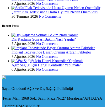
3 Ağustos 2026
No Comments
Şeffaf Plak Tedavisinde Hasta Uyumu Neden Önemlidir?
30 Temmuz 2026
No Comments
Recent Posts
Diş Kaplama Sonrası Bakım Nasıl Yapılır?
7 Ağustos 2026
No Comments
İmplant Tedavisinde Başarı Oranını Artıran Faktörler
7 Ağustos 2026
No Comments
Ağız Sağlığı İçin Hangi Kontroller Yapılmalı?
6 Ağustos 2026
No Comments
Sayın Ortodonti Ağız ve Diş Sağlığı Polikliniği
Fener Mah. 1968 Sok. Sayın Plaza No:27 Muratpaşa/ ANTALYA
Telefon: 0242 316 96 26