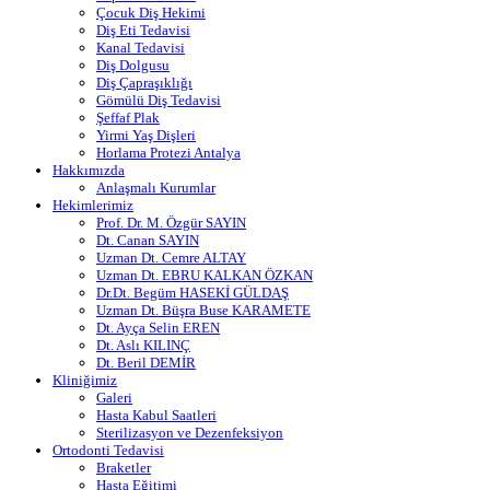
Çocuk Diş Hekimi
Diş Eti Tedavisi
Kanal Tedavisi
Diş Dolgusu
Diş Çapraşıklığı
Gömülü Diş Tedavisi
Şeffaf Plak
Yirmi Yaş Dişleri
Horlama Protezi Antalya
Hakkımızda
Anlaşmalı Kurumlar
Hekimlerimiz
Prof. Dr. M. Özgür SAYIN
Dt. Canan SAYIN
Uzman Dt. Cemre ALTAY
Uzman Dt. EBRU KALKAN ÖZKAN
Dr.Dt. Begüm HASEKİ GÜLDAŞ
Uzman Dt. Büşra Buse KARAMETE
Dt. Ayça Selin EREN
Dt. Aslı KILINÇ
Dt. Beril DEMİR
Kliniğimiz
Galeri
Hasta Kabul Saatleri
Sterilizasyon ve Dezenfeksiyon
Ortodonti Tedavisi
Braketler
Hasta Eğitimi