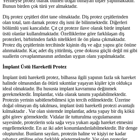
Yerineyse protez olarak bilinen doğal olmayan dişler yapılmaktadır.
Bunun birden çok türü yer almaktadır.
Diş protez çeşitleri dört tane olmaktadır. Diş protez çeşitlerinden
olan total, tam damak protez diş ismi ile bilinmektedir. Diğerleri
bölümlü yani kancalıdır. Çıt çıt proteze ilave olarak birde implant
üstü olanlar kullanılmaktadır. Özelliklerine göre farklılaşan diş
protezleri, birbirinden farklı nitelikleri ile ön plana çıkmaktadır.
Protez diş çeşitlerinin tercihinde kişinin diş ve ağız yapısı göz önüne
alınmaktadır. Kaç adet diş yitirilmiş, çene dokusu güçlü değil mi gibi
suallerin cevaplanmasının ardından uygun olanı yapılmaktadır.
İmplant Üstü Hareketli Protez
İmplant üstü hareketli protez, bilhassa ilgili yapının fazla sık hareket
halinde olmasından da ötürü sıkıntılar yaşayan kişiler için oldukça
ideal olmaktadır. Bu hususta implant kavramına değinmek
gerekmektedir. İmplantlar, vida olarak tanımı yapılabilmektedir.
Protezin yerinin sabitlenebilmesi için tercih edilmektedir. Üzerine
doğal olmayan diş takılması, implant üstü hareketli protezi avantajlı
kılmaktadır . Var olan sistemde implantlar, adeta yapay bir diş kökü
gibi görev görmektedir. Vidalar ile tutturulma uygulamasının
sayesinde, protezlerin sola sağa veya yukarı aşağı hareket etmesini
engellemektedir. En az iki adet konumlandırılabilmektedir. Bir denge
oluşturulur. Bunların sayıları, protezin haline ve kişiyi ne kadar
rahatsız ettiğine göre farklılık göstermektedir. Var olan protezler,