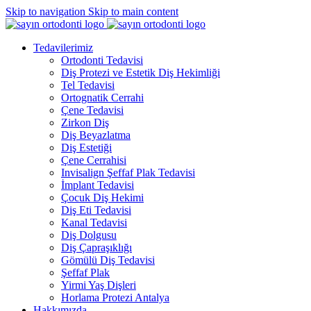
Skip to navigation
Skip to main content
Tedavilerimiz
Ortodonti Tedavisi
Diş Protezi ve Estetik Diş Hekimliği
Tel Tedavisi
Ortognatik Cerrahi
Çene Tedavisi
Zirkon Diş
Diş Beyazlatma
Diş Estetiği
Çene Cerrahisi
Invisalign Şeffaf Plak Tedavisi
İmplant Tedavisi
Çocuk Diş Hekimi
Diş Eti Tedavisi
Kanal Tedavisi
Diş Dolgusu
Diş Çapraşıklığı
Gömülü Diş Tedavisi
Şeffaf Plak
Yirmi Yaş Dişleri
Horlama Protezi Antalya
Hakkımızda