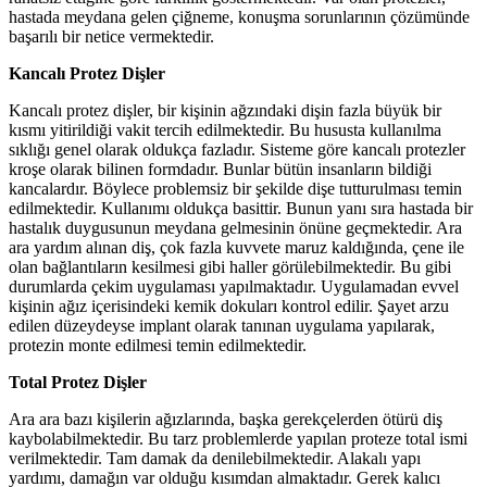
hastada meydana gelen çiğneme, konuşma sorunlarının çözümünde
başarılı bir netice vermektedir.
Kancalı Protez Dişler
Kancalı protez dişler, bir kişinin ağzındaki dişin fazla büyük bir
kısmı yitirildiği vakit tercih edilmektedir. Bu hususta kullanılma
sıklığı genel olarak oldukça fazladır. Sisteme göre kancalı protezler
kroşe olarak bilinen formdadır. Bunlar bütün insanların bildiği
kancalardır. Böylece problemsiz bir şekilde dişe tutturulması temin
edilmektedir. Kullanımı oldukça basittir. Bunun yanı sıra hastada bir
hastalık duygusunun meydana gelmesinin önüne geçmektedir. Ara
ara yardım alınan diş, çok fazla kuvvete maruz kaldığında, çene ile
olan bağlantıların kesilmesi gibi haller görülebilmektedir. Bu gibi
durumlarda çekim uygulaması yapılmaktadır. Uygulamadan evvel
kişinin ağız içerisindeki kemik dokuları kontrol edilir. Şayet arzu
edilen düzeydeyse implant olarak tanınan uygulama yapılarak,
protezin monte edilmesi temin edilmektedir.
Total Protez Dişler
Ara ara bazı kişilerin ağızlarında, başka gerekçelerden ötürü diş
kaybolabilmektedir. Bu tarz problemlerde yapılan proteze total ismi
verilmektedir. Tam damak da denilebilmektedir. Alakalı yapı
yardımı, damağın var olduğu kısımdan almaktadır. Gerek kalıcı