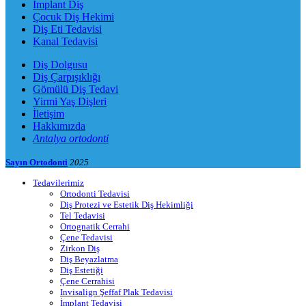
İmplant Diş
Çocuk Diş Hekimi
Diş Eti Tedavisi
Kanal Tedavisi
Diş Dolgusu
Diş Çarpışıklığı
Gömülü Diş Tedavi
Yirmi Yaş Dişleri
İletişim
Hakkımızda
Antalya ortodonti
Sayın Ortodonti
2025
Tedavilerimiz
Ortodonti Tedavisi
Diş Protezi ve Estetik Diş Hekimliği
Tel Tedavisi
Ortognatik Cerrahi
Çene Tedavisi
Zirkon Diş
Diş Beyazlatma
Diş Estetiği
Çene Cerrahisi
Invisalign Şeffaf Plak Tedavisi
İmplant Tedavisi