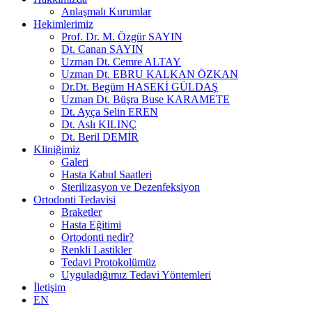
Anlaşmalı Kurumlar
Hekimlerimiz
Prof. Dr. M. Özgür SAYIN
Dt. Canan SAYIN
Uzman Dt. Cemre ALTAY
Uzman Dt. EBRU KALKAN ÖZKAN
Dr.Dt. Begüm HASEKİ GÜLDAŞ
Uzman Dt. Büşra Buse KARAMETE
Dt. Ayça Selin EREN
Dt. Aslı KILINÇ
Dt. Beril DEMİR
Kliniğimiz
Galeri
Hasta Kabul Saatleri
Sterilizasyon ve Dezenfeksiyon
Ortodonti Tedavisi
Braketler
Hasta Eğitimi
Ortodonti nedir?
Renkli Lastikler
Tedavi Protokolümüz
Uyguladığımız Tedavi Yöntemleri
İletişim
EN