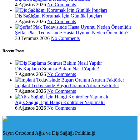
4 Ağustos 2026
No Comments
Diş Sağlığını Korumak İçin Günlük İpuçları
3 Ağustos 2026
No Comments
Şeffaf Plak Tedavisinde Hasta Uyumu Neden Önemlidir?
30 Temmuz 2026
No Comments
Recent Posts
Diş Kaplama Sonrası Bakım Nasıl Yapılır?
7 Ağustos 2026
No Comments
İmplant Tedavisinde Başarı Oranını Artıran Faktörler
7 Ağustos 2026
No Comments
Ağız Sağlığı İçin Hangi Kontroller Yapılmalı?
6 Ağustos 2026
No Comments
Sayın Ortodonti Ağız ve Diş Sağlığı Polikliniği