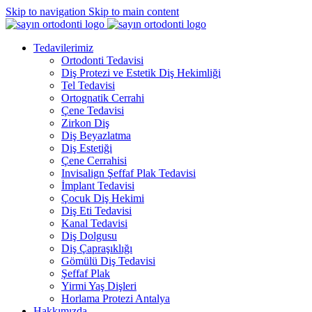
Skip to navigation
Skip to main content
Tedavilerimiz
Ortodonti Tedavisi
Diş Protezi ve Estetik Diş Hekimliği
Tel Tedavisi
Ortognatik Cerrahi
Çene Tedavisi
Zirkon Diş
Diş Beyazlatma
Diş Estetiği
Çene Cerrahisi
Invisalign Şeffaf Plak Tedavisi
İmplant Tedavisi
Çocuk Diş Hekimi
Diş Eti Tedavisi
Kanal Tedavisi
Diş Dolgusu
Diş Çapraşıklığı
Gömülü Diş Tedavisi
Şeffaf Plak
Yirmi Yaş Dişleri
Horlama Protezi Antalya
Hakkımızda