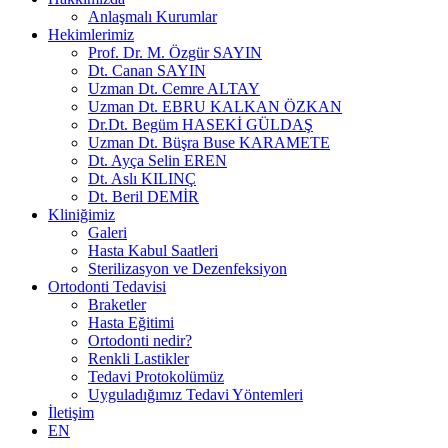
Anlaşmalı Kurumlar
Hekimlerimiz
Prof. Dr. M. Özgür SAYIN
Dt. Canan SAYIN
Uzman Dt. Cemre ALTAY
Uzman Dt. EBRU KALKAN ÖZKAN
Dr.Dt. Begüm HASEKİ GÜLDAŞ
Uzman Dt. Büşra Buse KARAMETE
Dt. Ayça Selin EREN
Dt. Aslı KILINÇ
Dt. Beril DEMİR
Kliniğimiz
Galeri
Hasta Kabul Saatleri
Sterilizasyon ve Dezenfeksiyon
Ortodonti Tedavisi
Braketler
Hasta Eğitimi
Ortodonti nedir?
Renkli Lastikler
Tedavi Protokolümüz
Uyguladığımız Tedavi Yöntemleri
İletişim
EN