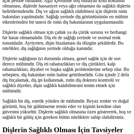
açık pembe olmalıdır. Ağız içerisinde hoş olmayan kötü kokunun
olmaması, dişlerde hassasiyet veya ağrı olmaması da sağlıklı dişlerin
belirtilerindendir. Diş ve ağzın sağlıklı olabilmesi için dişlerin rutin
bakımları yapılmalıdır. Sağlığı yerinde diş görüntüsünün en mühim
etkenlerinden bir tanesi de rutin diş bakımlarının uygulanmasıdır.
Dişlerin sağlıklı olması için çatlak ya da çürük sorunu ve herhangi
bir hasar olmamalıdır. Diş eti de sağlığı yerinde ve normal renk
tonundadır. Ayriyeten, dişin hizalaması da düzgün şekildedir. Bu
nitelikler, diş sağlığının yerinde olduğu kanıtıdır.
Dişlerin sağlığının iyi durumda olması, genel sağlık için de son
derece mühimdir. Diş eti rahatsızlıkları ve diş çürükleri, kalp
rahatsızlıkları, diyabet ve başka sağlık problemlerine sebep olur. Bu
sebepten, diş bakımları rutin haline getirilmelidir. Gün içinde 2 defa
diş fırçalamak, diş ipi kullanmak, rutin diş doktoru kontrolü ve
sağlıklı diyetler, dişin sağlıklı kalabilmesini temin etmek için
mühimdir.
Sağlıklı bir diş, estetik yönden de mühimdir. Beyaz renkte ve doğal
görüntü, hoş bir gülümseme temin eder ve kişinin kendine olan
güvenini yükseltir. Dişlerin sağlıklı olmasına özen göstererek, hoş ve
sağlıklı bir gülüş için gereken bütün niteliklere sahip olabilirsiniz.
Dişlerin Sağlıklı Olması İçin Tavsiyeler