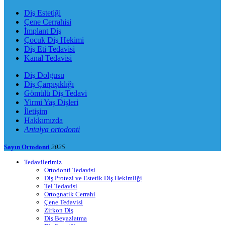
Diş Estetiği
Çene Cerrahisi
İmplant Diş
Çocuk Diş Hekimi
Diş Eti Tedavisi
Kanal Tedavisi
Diş Dolgusu
Diş Çarpışıklığı
Gömülü Diş Tedavi
Yirmi Yaş Dişleri
İletişim
Hakkımızda
Antalya ortodonti
Sayın Ortodonti
2025
Tedavilerimiz
Ortodonti Tedavisi
Diş Protezi ve Estetik Diş Hekimliği
Tel Tedavisi
Ortognatik Cerrahi
Çene Tedavisi
Zirkon Diş
Diş Beyazlatma