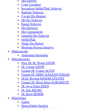
Diş Estetiği
Çene Cerrahisi
Invisalign Şeffaf Plak Tedavisi
İmplant Tedavisi
Çocuk Diş Hekimi
Diş Eti Tedavisi
Kanal Tedavisi
Diş Dolgusu
Diş Çapraşıklığı
Gömülü Diş Tedavisi
Şeffaf Plak
Yirmi Yaş Dişleri
Horlama Protezi Antalya
Hakkımızda
Anlaşmalı Kurumlar
Hekimlerimiz
Prof. Dr. M. Özgür SAYIN
Dt. Canan SAYIN
Uzman Dt. Cemre ALTAY
Uzman Dt. EBRU KALKAN ÖZKAN
Dr.Dt. Begüm HASEKİ GÜLDAŞ
Uzman Dt. Büşra Buse KARAMETE
Dt. Ayça Selin EREN
Dt. Aslı KILINÇ
Dt. Beril DEMİR
Kliniğimiz
Galeri
Hasta Kabul Saatleri