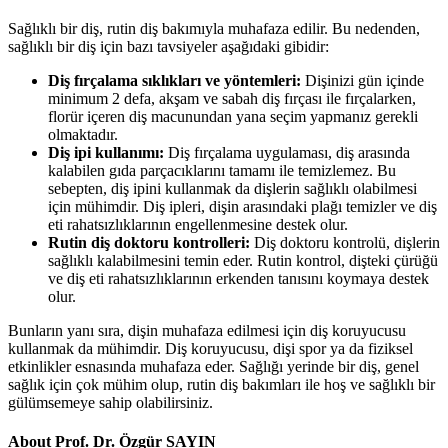
Sağlıklı bir diş, rutin diş bakımıyla muhafaza edilir. Bu nedenden,
sağlıklı bir diş için bazı tavsiyeler aşağıdaki gibidir:
Diş fırçalama sıklıkları ve yöntemleri:
Dişinizi gün içinde
minimum 2 defa, akşam ve sabah diş fırçası ile fırçalarken,
florür içeren diş macunundan yana seçim yapmanız gerekli
olmaktadır.
Diş ipi kullanımı:
Diş fırçalama uygulaması, diş arasında
kalabilen gıda parçacıklarını tamamı ile temizlemez. Bu
sebepten, diş ipini kullanmak da dişlerin sağlıklı olabilmesi
için mühimdir. Diş ipleri, dişin arasındaki plağı temizler ve diş
eti rahatsızlıklarının engellenmesine destek olur.
Rutin diş doktoru kontrolleri:
Diş doktoru kontrolü, dişlerin
sağlıklı kalabilmesini temin eder. Rutin kontrol, dişteki çürüğü
ve diş eti rahatsızlıklarının erkenden tanısını koymaya destek
olur.
Bunların yanı sıra, dişin muhafaza edilmesi için diş koruyucusu
kullanmak da mühimdir. Diş koruyucusu, dişi spor ya da fiziksel
etkinlikler esnasında muhafaza eder. Sağlığı yerinde bir diş, genel
sağlık için çok mühim olup, rutin diş bakımları ile hoş ve sağlıklı bir
gülümsemeye sahip olabilirsiniz.
About Prof. Dr. Özgür SAYIN