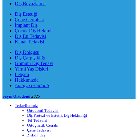
Diş Beyazlatma
Diş Estetiği
Çene Cerrahisi
İmplant Diş
Çocuk Diş Hekimi
Diş Eti Tedavisi
Kanal Tedavisi
Diş Dolgusu
Diş Çarpışıklığı
Gömülü Diş Tedavi
Yirmi Yaş Dişleri
İletişim
Hakkımızda
Antalya ortodonti
Sayın Ortodonti
2025
Tedavilerimiz
Ortodonti Tedavisi
Diş Protezi ve Estetik Diş Hekimliği
Tel Tedavisi
Ortognatik Cerrahi
Çene Tedavisi
Zirkon Diş