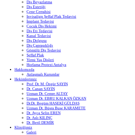
Diş Beyazlatma
Diş Estetiği
Çene Cerrahisi
Invisalign Şeffaf Plak Tedavisi
İmplant Tedavisi
Çocuk Diş Hekimi
Diş Eti Tedavisi
Kanal Tedavisi
Diş Dolgusu
Diş Çapraşıklığı
Gömülü Diş Tedavisi
Şeffaf Plak
Yirmi Yaş Dişleri
Horlama Protezi Antalya
Hakkımızda
Anlaşmalı Kurumlar
Hekimlerimiz
Prof. Dr. M. Özgür SAYIN
Dt. Canan SAYIN
Uzman Dt. Cemre ALTAY
Uzman Dt. EBRU KALKAN ÖZKAN
Dr.Dt. Begüm HASEKİ GÜLDAŞ
Uzman Dt. Büşra Buse KARAMETE
Dt. Ayça Selin EREN
Dt. Aslı KILINÇ
Dt. Beril DEMİR
Kliniğimiz
Galeri