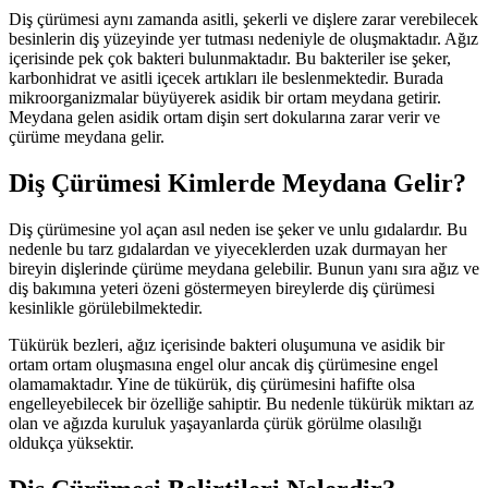
Diş çürümesi aynı zamanda asitli, şekerli ve dişlere zarar verebilecek
besinlerin diş yüzeyinde yer tutması nedeniyle de oluşmaktadır. Ağız
içerisinde pek çok bakteri bulunmaktadır. Bu bakteriler ise şeker,
karbonhidrat ve asitli içecek artıkları ile beslenmektedir. Burada
mikroorganizmalar büyüyerek asidik bir ortam meydana getirir.
Meydana gelen asidik ortam dişin sert dokularına zarar verir ve
çürüme meydana gelir.
Diş Çürümesi Kimlerde Meydana Gelir?
Diş çürümesine yol açan asıl neden ise şeker ve unlu gıdalardır. Bu
nedenle bu tarz gıdalardan ve yiyeceklerden uzak durmayan her
bireyin dişlerinde çürüme meydana gelebilir. Bunun yanı sıra ağız ve
diş bakımına yeteri özeni göstermeyen bireylerde diş çürümesi
kesinlikle görülebilmektedir.
Tükürük bezleri, ağız içerisinde bakteri oluşumuna ve asidik bir
ortam ortam oluşmasına engel olur ancak diş çürümesine engel
olamamaktadır. Yine de tükürük, diş çürümesini hafifte olsa
engelleyebilecek bir özelliğe sahiptir. Bu nedenle tükürük miktarı az
olan ve ağızda kuruluk yaşayanlarda çürük görülme olasılığı
oldukça yüksektir.