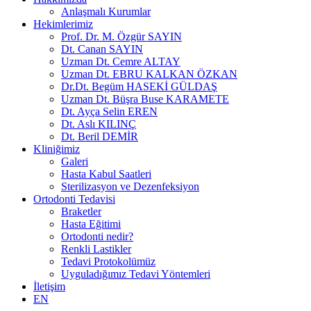
Anlaşmalı Kurumlar
Hekimlerimiz
Prof. Dr. M. Özgür SAYIN
Dt. Canan SAYIN
Uzman Dt. Cemre ALTAY
Uzman Dt. EBRU KALKAN ÖZKAN
Dr.Dt. Begüm HASEKİ GÜLDAŞ
Uzman Dt. Büşra Buse KARAMETE
Dt. Ayça Selin EREN
Dt. Aslı KILINÇ
Dt. Beril DEMİR
Kliniğimiz
Galeri
Hasta Kabul Saatleri
Sterilizasyon ve Dezenfeksiyon
Ortodonti Tedavisi
Braketler
Hasta Eğitimi
Ortodonti nedir?
Renkli Lastikler
Tedavi Protokolümüz
Uyguladığımız Tedavi Yöntemleri
İletişim
EN