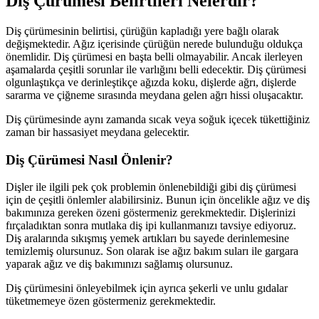
Diş Çürümesi Belirtileri Nelerdir?
Diş çürümesinin belirtisi, çürüğün kapladığı yere bağlı olarak
değişmektedir. Ağız içerisinde çürüğün nerede bulunduğu oldukça
önemlidir. Diş çürümesi en başta belli olmayabilir. Ancak ilerleyen
aşamalarda çeşitli sorunlar ile varlığını belli edecektir. Diş çürümesi
olgunlaştıkça ve derinleştikçe ağızda koku, dişlerde ağrı, dişlerde
sararma ve çiğneme sırasında meydana gelen ağrı hissi oluşacaktır.
Diş çürümesinde aynı zamanda sıcak veya soğuk içecek tükettiğiniz
zaman bir hassasiyet meydana gelecektir.
Diş Çürümesi Nasıl Önlenir?
Dişler ile ilgili pek çok problemin önlenebildiği gibi diş çürümesi
için de çeşitli önlemler alabilirsiniz. Bunun için öncelikle ağız ve diş
bakımınıza gereken özeni göstermeniz gerekmektedir. Dişlerinizi
fırçaladıktan sonra mutlaka diş ipi kullanmanızı tavsiye ediyoruz.
Diş aralarında sıkışmış yemek artıkları bu sayede derinlemesine
temizlemiş olursunuz. Son olarak ise ağız bakım suları ile gargara
yaparak ağız ve diş bakımınızı sağlamış olursunuz.
Diş çürümesini önleyebilmek için ayrıca şekerli ve unlu gıdalar
tüketmemeye özen göstermeniz gerekmektedir.