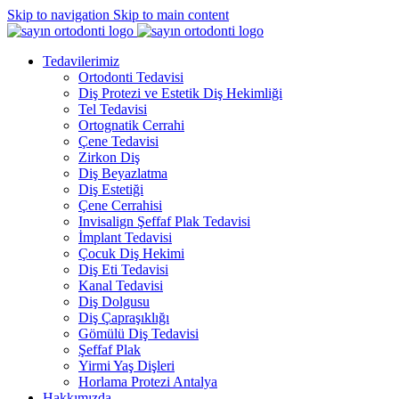
Skip to navigation
Skip to main content
Tedavilerimiz
Ortodonti Tedavisi
Diş Protezi ve Estetik Diş Hekimliği
Tel Tedavisi
Ortognatik Cerrahi
Çene Tedavisi
Zirkon Diş
Diş Beyazlatma
Diş Estetiği
Çene Cerrahisi
Invisalign Şeffaf Plak Tedavisi
İmplant Tedavisi
Çocuk Diş Hekimi
Diş Eti Tedavisi
Kanal Tedavisi
Diş Dolgusu
Diş Çapraşıklığı
Gömülü Diş Tedavisi
Şeffaf Plak
Yirmi Yaş Dişleri
Horlama Protezi Antalya
Hakkımızda