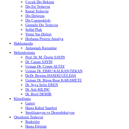
Çocuk Diş Hekimi
Diş Eti Tedavisi
Kanal Tedavisi
Diş Dolgusu
Diş Çapraşıklığı
Gömülü Diş Tedavisi
Şeffaf Plak
Yirmi Yaş Dişleri
Horlama Protezi Antalya
Hakkımızda
Anlaşmalı Kurumlar
Hekimlerimiz
Prof. Dr. M. Özgür SAYIN
Dt. Canan SAYIN
Uzman Dt. Cemre ALTAY
Uzman Dt. EBRU KALKAN ÖZKAN
Dr.Dt. Begüm HASEKİ GÜLDAŞ
Uzman Dt. Büşra Buse KARAMETE
Dt. Ayça Selin EREN
Dt. Aslı KILINÇ
Dt. Beril DEMİR
Kliniğimiz
Galeri
Hasta Kabul Saatleri
Sterilizasyon ve Dezenfeksiyon
Ortodonti Tedavisi
Braketler
Hasta Eğitimi