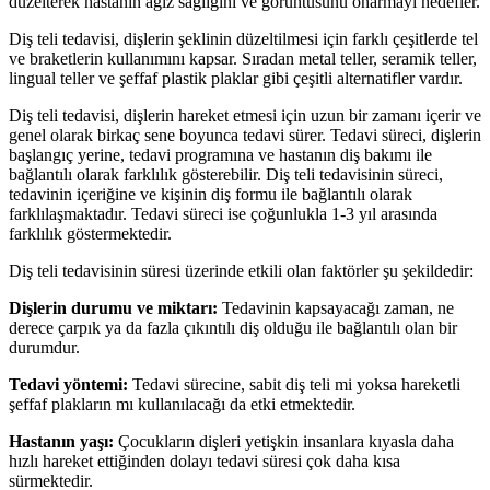
düzelterek hastanın ağız sağlığını ve görüntüsünü onarmayı hedefler.
Diş teli tedavisi, dişlerin şeklinin düzeltilmesi için farklı çeşitlerde tel
ve braketlerin kullanımını kapsar. Sıradan metal teller, seramik teller,
lingual teller ve şeffaf plastik plaklar gibi çeşitli alternatifler vardır.
Diş teli tedavisi, dişlerin hareket etmesi için uzun bir zamanı içerir ve
genel olarak birkaç sene boyunca tedavi sürer. Tedavi süreci, dişlerin
başlangıç yerine, tedavi programına ve hastanın diş bakımı ile
bağlantılı olarak farklılık gösterebilir. Diş teli tedavisinin süreci,
tedavinin içeriğine ve kişinin diş formu ile bağlantılı olarak
farklılaşmaktadır. Tedavi süreci ise çoğunlukla 1-3 yıl arasında
farklılık göstermektedir.
Diş teli tedavisinin süresi üzerinde etkili olan faktörler şu şekildedir:
Dişlerin durumu ve miktarı:
Tedavinin kapsayacağı zaman, ne
derece çarpık ya da fazla çıkıntılı diş olduğu ile bağlantılı olan bir
durumdur.
Tedavi yöntemi:
Tedavi sürecine, sabit diş teli mi yoksa hareketli
şeffaf plakların mı kullanılacağı da etki etmektedir.
Hastanın yaşı:
Çocukların dişleri yetişkin insanlara kıyasla daha
hızlı hareket ettiğinden dolayı tedavi süresi çok daha kısa
sürmektedir.