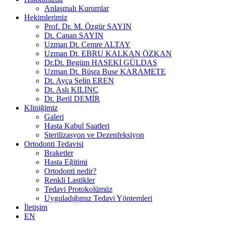
Anlaşmalı Kurumlar
Hekimlerimiz
Prof. Dr. M. Özgür SAYIN
Dt. Canan SAYIN
Uzman Dt. Cemre ALTAY
Uzman Dt. EBRU KALKAN ÖZKAN
Dr.Dt. Begüm HASEKİ GÜLDAŞ
Uzman Dt. Büşra Buse KARAMETE
Dt. Ayça Selin EREN
Dt. Aslı KILINÇ
Dt. Beril DEMİR
Kliniğimiz
Galeri
Hasta Kabul Saatleri
Sterilizasyon ve Dezenfeksiyon
Ortodonti Tedavisi
Braketler
Hasta Eğitimi
Ortodonti nedir?
Renkli Lastikler
Tedavi Protokolümüz
Uyguladığımız Tedavi Yöntemleri
İletişim
EN