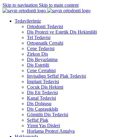
Skip to navigation
Skip to main content
Tedavilerimiz
Ortodonti Tedavisi
Diş Protezi ve Estetik Diş Hekimliği
Tel Tedavisi
Ortognatik Cerrahi
Çene Tedavisi
Zirkon Diş
Diş Beyazlatma
Diş Estetiği
Çene Cerrahisi
Invisalign Şeffaf Plak Tedavisi
İmplant Tedavisi
Çocuk Diş Hekimi
Diş Eti Tedavisi
Kanal Tedavisi
Diş Dolgusu
Diş Çapraşıklığı
Gömülü Diş Tedavisi
Şeffaf Plak
Yirmi Yaş Dişleri
Horlama Protezi Antalya
Hakkımızda