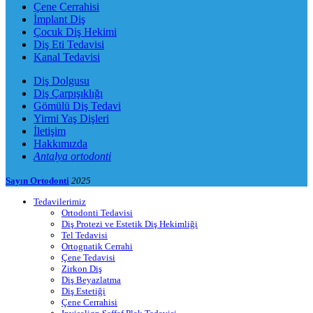
Çene Cerrahisi
İmplant Diş
Çocuk Diş Hekimi
Diş Eti Tedavisi
Kanal Tedavisi
Diş Dolgusu
Diş Çarpışıklığı
Gömülü Diş Tedavi
Yirmi Yaş Dişleri
İletişim
Hakkımızda
Antalya ortodonti
Sayın Ortodonti
2025
Tedavilerimiz
Ortodonti Tedavisi
Diş Protezi ve Estetik Diş Hekimliği
Tel Tedavisi
Ortognatik Cerrahi
Çene Tedavisi
Zirkon Diş
Diş Beyazlatma
Diş Estetiği
Çene Cerrahisi