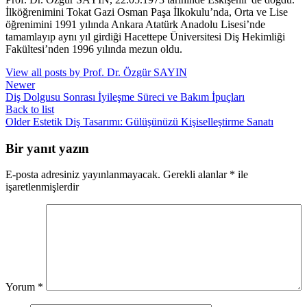
İlköğrenimini Tokat Gazi Osman Paşa İlkokulu’nda, Orta ve Lise
öğrenimini 1991 yılında Ankara Atatürk Anadolu Lisesi’nde
tamamlayıp aynı yıl girdiği Hacettepe Üniversitesi Diş Hekimliği
Fakültesi’nden 1996 yılında mezun oldu.
View all posts by Prof. Dr. Özgür SAYIN
Newer
Diş Dolgusu Sonrası İyileşme Süreci ve Bakım İpuçları
Back to list
Older
Estetik Diş Tasarımı: Gülüşünüzü Kişiselleştirme Sanatı
Bir yanıt yazın
E-posta adresiniz yayınlanmayacak.
Gerekli alanlar
*
ile
işaretlenmişlerdir
Yorum
*