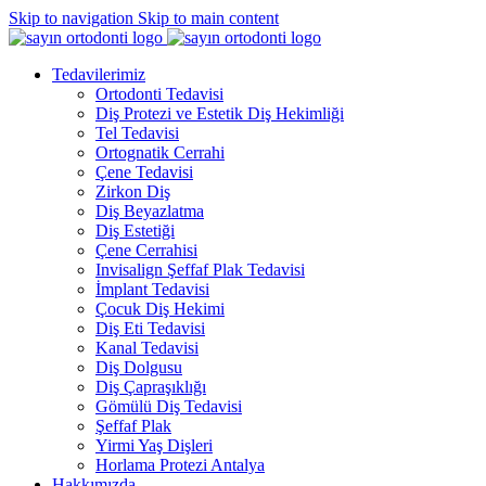
Skip to navigation
Skip to main content
Tedavilerimiz
Ortodonti Tedavisi
Diş Protezi ve Estetik Diş Hekimliği
Tel Tedavisi
Ortognatik Cerrahi
Çene Tedavisi
Zirkon Diş
Diş Beyazlatma
Diş Estetiği
Çene Cerrahisi
Invisalign Şeffaf Plak Tedavisi
İmplant Tedavisi
Çocuk Diş Hekimi
Diş Eti Tedavisi
Kanal Tedavisi
Diş Dolgusu
Diş Çapraşıklığı
Gömülü Diş Tedavisi
Şeffaf Plak
Yirmi Yaş Dişleri
Horlama Protezi Antalya
Hakkımızda