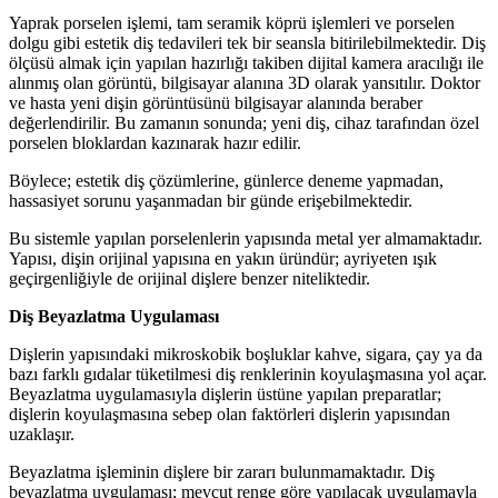
Yaprak porselen işlemi, tam seramik köprü işlemleri ve porselen
dolgu gibi estetik diş tedavileri tek bir seansla bitirilebilmektedir. Diş
ölçüsü almak için yapılan hazırlığı takiben dijital kamera aracılığı ile
alınmış olan görüntü, bilgisayar alanına 3D olarak yansıtılır. Doktor
ve hasta yeni dişin görüntüsünü bilgisayar alanında beraber
değerlendirilir. Bu zamanın sonunda; yeni diş, cihaz tarafından özel
porselen bloklardan kazınarak hazır edilir.
Böylece; estetik diş çözümlerine, günlerce deneme yapmadan,
hassasiyet sorunu yaşanmadan bir günde erişebilmektedir.
Bu sistemle yapılan porselenlerin yapısında metal yer almamaktadır.
Yapısı, dişin orijinal yapısına en yakın üründür; ayriyeten ışık
geçirgenliğiyle de orijinal dişlere benzer niteliktedir.
Diş Beyazlatma Uygulaması
Dişlerin yapısındaki mikroskobik boşluklar kahve, sigara, çay ya da
bazı farklı gıdalar tüketilmesi diş renklerinin koyulaşmasına yol açar.
Beyazlatma uygulamasıyla dişlerin üstüne yapılan preparatlar;
dişlerin koyulaşmasına sebep olan faktörleri dişlerin yapısından
uzaklaşır.
Beyazlatma işleminin dişlere bir zararı bulunmamaktadır. Diş
beyazlatma uygulaması; mevcut renge göre yapılacak uygulamayla