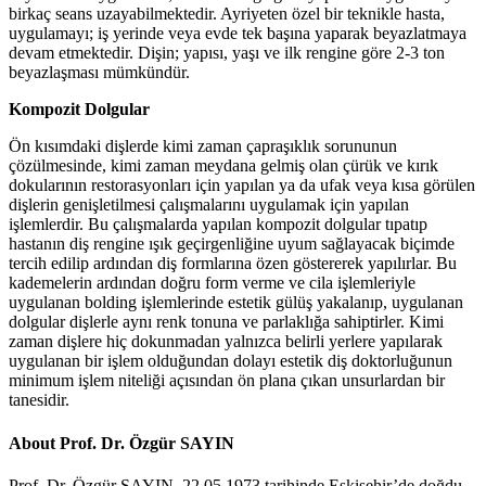
birkaç seans uzayabilmektedir. Ayriyeten özel bir teknikle hasta,
uygulamayı; iş yerinde veya evde tek başına yaparak beyazlatmaya
devam etmektedir. Dişin; yapısı, yaşı ve ilk rengine göre 2-3 ton
beyazlaşması mümkündür.
Kompozit Dolgular
Ön kısımdaki dişlerde kimi zaman çapraşıklık sorununun
çözülmesinde, kimi zaman meydana gelmiş olan çürük ve kırık
dokularının restorasyonları için yapılan ya da ufak veya kısa görülen
dişlerin genişletilmesi çalışmalarını uygulamak için yapılan
işlemlerdir. Bu çalışmalarda yapılan kompozit dolgular tıpatıp
hastanın diş rengine ışık geçirgenliğine uyum sağlayacak biçimde
tercih edilip ardından diş formlarına özen göstererek yapılırlar. Bu
kademelerin ardından doğru form verme ve cila işlemleriyle
uygulanan bolding işlemlerinde estetik gülüş yakalanıp, uygulanan
dolgular dişlerle aynı renk tonuna ve parlaklığa sahiptirler. Kimi
zaman dişlere hiç dokunmadan yalnızca belirli yerlere yapılarak
uygulanan bir işlem olduğundan dolayı estetik diş doktorluğunun
minimum işlem niteliği açısından ön plana çıkan unsurlardan bir
tanesidir.
About Prof. Dr. Özgür SAYIN
Prof. Dr. Özgür SAYIN, 22.05.1973 tarihinde Eskişehir’de doğdu.