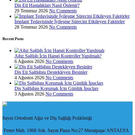
Diş Eti Hastalıkları Nasıl Önlenir?
29 Temmuz 2026
No Comments
İmplant Tedavisinde İyileşme Sürecini Etkileyen Faktörler
28 Temmuz 2026
No Comments
Recent Posts
Ağız Sağlığı İçin Hangi Kontroller Yapılmalı?
6 Ağustos 2026
No Comments
Diş Eti Sağlığını Destekleyen Besinler
4 Ağustos 2026
No Comments
Diş Sağlığını Korumak İçin Günlük İpuçları
3 Ağustos 2026
No Comments
Sayın Ortodonti Ağız ve Diş Sağlığı Polikliniği
Fener Mah. 1968 Sok. Sayın Plaza No:27 Muratpaşa/ ANTALYA