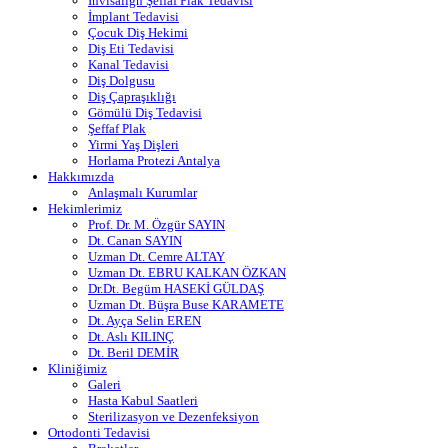
Invisalign Şeffaf Plak Tedavisi
İmplant Tedavisi
Çocuk Diş Hekimi
Diş Eti Tedavisi
Kanal Tedavisi
Diş Dolgusu
Diş Çapraşıklığı
Gömülü Diş Tedavisi
Şeffaf Plak
Yirmi Yaş Dişleri
Horlama Protezi Antalya
Hakkımızda
Anlaşmalı Kurumlar
Hekimlerimiz
Prof. Dr. M. Özgür SAYIN
Dt. Canan SAYIN
Uzman Dt. Cemre ALTAY
Uzman Dt. EBRU KALKAN ÖZKAN
Dr.Dt. Begüm HASEKİ GÜLDAŞ
Uzman Dt. Büşra Buse KARAMETE
Dt. Ayça Selin EREN
Dt. Aslı KILINÇ
Dt. Beril DEMİR
Kliniğimiz
Galeri
Hasta Kabul Saatleri
Sterilizasyon ve Dezenfeksiyon
Ortodonti Tedavisi