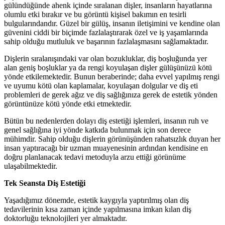
gülündüğünde ahenk içinde sıralanan dişler, insanların hayatlarına
olumlu etki bırakır ve bu görüntü kişisel bakımın en tesirli
bulgularındandır. Güzel bir gülüş, insanın iletişimini ve kendine olan
güvenini ciddi bir biçimde fazlalaştırarak özel ve iş yaşamlarında
sahip olduğu mutluluk ve başarının fazlalaşmasını sağlamaktadır.
Dişlerin sıralanışındaki var olan bozukluklar, diş boşluğunda yer
alan geniş boşluklar ya da rengi koyulaşan dişler gülüşünüzü kötü
yönde etkilemektedir. Bunun beraberinde; daha evvel yapılmış rengi
ve uyumu kötü olan kaplamalar, koyulaşan dolgular ve diş eti
problemleri de gerek ağız ve diş sağlığınıza gerek de estetik yönden
görüntünüze kötü yönde etki etmektedir.
Bütün bu nedenlerden dolayı diş estetiği işlemleri, insanın ruh ve
genel sağlığına iyi yönde katkıda bulunmak için son derece
mühimdir. Sahip olduğu dişlerin görünüşünden rahatsızlık duyan her
insan yaptıracağı bir uzman muayenesinin ardından kendisine en
doğru planlanacak tedavi metoduyla arzu ettiği görünüme
ulaşabilmektedir.
Tek Seansta Diş Estetiği
Yaşadığımız dönemde, estetik kaygıyla yaptırılmış olan diş
tedavilerinin kısa zaman içinde yapılmasına imkan kılan diş
doktorluğu teknolojileri yer almaktadır.