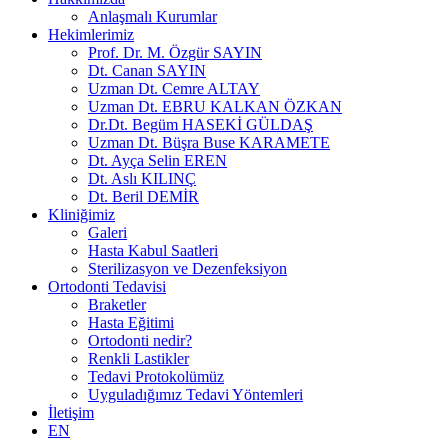
Anlaşmalı Kurumlar
Hekimlerimiz
Prof. Dr. M. Özgür SAYIN
Dt. Canan SAYIN
Uzman Dt. Cemre ALTAY
Uzman Dt. EBRU KALKAN ÖZKAN
Dr.Dt. Begüm HASEKİ GÜLDAŞ
Uzman Dt. Büşra Buse KARAMETE
Dt. Ayça Selin EREN
Dt. Aslı KILINÇ
Dt. Beril DEMİR
Kliniğimiz
Galeri
Hasta Kabul Saatleri
Sterilizasyon ve Dezenfeksiyon
Ortodonti Tedavisi
Braketler
Hasta Eğitimi
Ortodonti nedir?
Renkli Lastikler
Tedavi Protokolümüz
Uyguladığımız Tedavi Yöntemleri
İletişim
EN