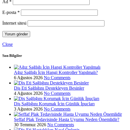
Ad
*
E-posta
*
İnternet sitesi
Close
Son Bilgiler
Ağız Sağlığı İçin Hangi Kontroller Yapılmalı?
6 Ağustos 2026
No Comments
Diş Eti Sağlığını Destekleyen Besinler
4 Ağustos 2026
No Comments
Diş Sağlığını Korumak İçin Günlük İpuçları
3 Ağustos 2026
No Comments
Şeffaf Plak Tedavisinde Hasta Uyumu Neden Önemlidir?
30 Temmuz 2026
No Comments