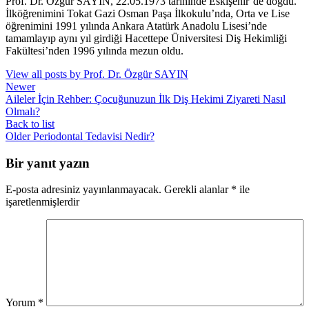
Prof. Dr. Özgür SAYIN, 22.05.1973 tarihinde Eskişehir’de doğdu.
İlköğrenimini Tokat Gazi Osman Paşa İlkokulu’nda, Orta ve Lise
öğrenimini 1991 yılında Ankara Atatürk Anadolu Lisesi’nde
tamamlayıp aynı yıl girdiği Hacettepe Üniversitesi Diş Hekimliği
Fakültesi’nden 1996 yılında mezun oldu.
View all posts by Prof. Dr. Özgür SAYIN
Newer
Aileler İçin Rehber: Çocuğunuzun İlk Diş Hekimi Ziyareti Nasıl
Olmalı?
Back to list
Older
Periodontal Tedavisi Nedir?
Bir yanıt yazın
E-posta adresiniz yayınlanmayacak.
Gerekli alanlar
*
ile
işaretlenmişlerdir
Yorum
*