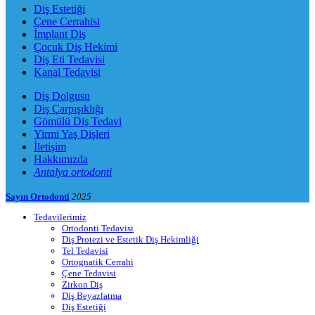
Diş Estetiği
Çene Cerrahisi
İmplant Diş
Çocuk Diş Hekimi
Diş Eti Tedavisi
Kanal Tedavisi
Diş Dolgusu
Diş Çarpışıklığı
Gömülü Diş Tedavi
Yirmi Yaş Dişleri
İletişim
Hakkımızda
Antalya ortodonti
Sayın Ortodonti
2025
Tedavilerimiz
Ortodonti Tedavisi
Diş Protezi ve Estetik Diş Hekimliği
Tel Tedavisi
Ortognatik Cerrahi
Çene Tedavisi
Zirkon Diş
Diş Beyazlatma
Diş Estetiği