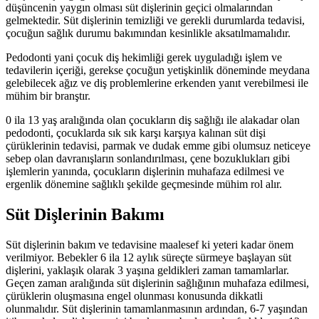
düşüncenin yaygın olması süt dişlerinin geçici olmalarından
gelmektedir. Süt dişlerinin temizliği ve gerekli durumlarda tedavisi,
çocuğun sağlık durumu bakımından kesinlikle aksatılmamalıdır.
Pedodonti yani çocuk diş hekimliği gerek uyguladığı işlem ve
tedavilerin içeriği, gerekse çocuğun yetişkinlik döneminde meydana
gelebilecek ağız ve diş problemlerine erkenden yanıt verebilmesi ile
mühim bir branştır.
0 ila 13 yaş aralığında olan çocukların diş sağlığı ile alakadar olan
pedodonti, çocuklarda sık sık karşı karşıya kalınan süt dişi
çürüklerinin tedavisi, parmak ve dudak emme gibi olumsuz neticeye
sebep olan davranışların sonlandırılması, çene bozuklukları gibi
işlemlerin yanında, çocukların dişlerinin muhafaza edilmesi ve
ergenlik dönemine sağlıklı şekilde geçmesinde mühim rol alır.
Süt Dişlerinin Bakımı
Süt dişlerinin bakım ve tedavisine maalesef ki yeteri kadar önem
verilmiyor. Bebekler 6 ila 12 aylık süreçte sürmeye başlayan süt
dişlerini, yaklaşık olarak 3 yaşına geldikleri zaman tamamlarlar.
Geçen zaman aralığında süt dişlerinin sağlığının muhafaza edilmesi,
çürüklerin oluşmasına engel olunması konusunda dikkatli
olunmalıdır. Süt dişlerinin tamamlanmasının ardından, 6-7 yaşından