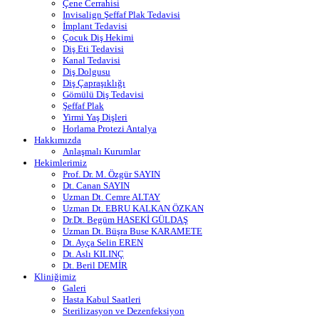
Çene Cerrahisi
Invisalign Şeffaf Plak Tedavisi
İmplant Tedavisi
Çocuk Diş Hekimi
Diş Eti Tedavisi
Kanal Tedavisi
Diş Dolgusu
Diş Çapraşıklığı
Gömülü Diş Tedavisi
Şeffaf Plak
Yirmi Yaş Dişleri
Horlama Protezi Antalya
Hakkımızda
Anlaşmalı Kurumlar
Hekimlerimiz
Prof. Dr. M. Özgür SAYIN
Dt. Canan SAYIN
Uzman Dt. Cemre ALTAY
Uzman Dt. EBRU KALKAN ÖZKAN
Dr.Dt. Begüm HASEKİ GÜLDAŞ
Uzman Dt. Büşra Buse KARAMETE
Dt. Ayça Selin EREN
Dt. Aslı KILINÇ
Dt. Beril DEMİR
Kliniğimiz
Galeri
Hasta Kabul Saatleri
Sterilizasyon ve Dezenfeksiyon