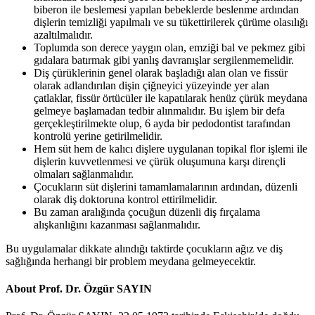
biberon ile beslemesi yapılan bebeklerde beslenme ardından
dişlerin temizliği yapılmalı ve su tükettirilerek çürüme olasılığı
azaltılmalıdır.
Toplumda son derece yaygın olan, emziği bal ve pekmez gibi
gıdalara batırmak gibi yanlış davranışlar sergilenmemelidir.
Diş çürüklerinin genel olarak başladığı alan olan ve fissür
olarak adlandırılan dişin çiğneyici yüzeyinde yer alan
çatlaklar, fissür örtücüler ile kapatılarak henüz çürük meydana
gelmeye başlamadan tedbir alınmalıdır. Bu işlem bir defa
gerçekleştirilmekte olup, 6 ayda bir pedodontist tarafından
kontrolü yerine getirilmelidir.
Hem süt hem de kalıcı dişlere uygulanan topikal flor işlemi ile
dişlerin kuvvetlenmesi ve çürük oluşumuna karşı dirençli
olmaları sağlanmalıdır.
Çocukların süt dişlerini tamamlamalarının ardından, düzenli
olarak diş doktoruna kontrol ettirilmelidir.
Bu zaman aralığında çocuğun düzenli diş fırçalama
alışkanlığını kazanması sağlanmalıdır.
Bu uygulamalar dikkate alındığı taktirde çocukların ağız ve diş
sağlığında herhangi bir problem meydana gelmeyecektir.
About Prof. Dr. Özgür SAYIN