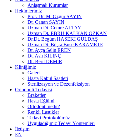
Anlaşmalı Kurumlar
Hekimlerimiz
Prof. Dr. M. Özgür SAYIN
Dt. Canan SAYIN
Uzman Dt. Cemre ALTAY
Uzman Dt. EBRU KALKAN ÖZKAN
Dr.Dt. Begüm HASEKİ GÜLDAŞ
Uzman Dt. Büşra Buse KARAMETE
Dt. Ayça Selin EREN
Dt. Aslı KILINÇ
Dt. Beril DEMİR
Kliniğimiz
Galeri
Hasta Kabul Saatleri
Sterilizasyon ve Dezenfeksiyon
Ortodonti Tedavisi
Braketler
Hasta Eğitimi
Ortodonti nedir?
Renkli Lastikler
Tedavi Protokolümüz
Uyguladığımız Tedavi Yöntemleri
İletişim
EN