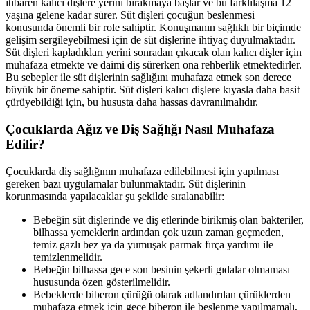
itibaren kalıcı dişlere yerini bırakmaya başlar ve bu farklılaşma 12
yaşına gelene kadar sürer. Süt dişleri çocuğun beslenmesi
konusunda önemli bir role sahiptir. Konuşmanın sağlıklı bir biçimde
gelişim sergileyebilmesi için de süt dişlerine ihtiyaç duyulmaktadır.
Süt dişleri kapladıkları yerini sonradan çıkacak olan kalıcı dişler için
muhafaza etmekte ve daimi diş sürerken ona rehberlik etmektedirler.
Bu sebepler ile süt dişlerinin sağlığını muhafaza etmek son derece
büyük bir öneme sahiptir. Süt dişleri kalıcı dişlere kıyasla daha basit
çürüyebildiği için, bu hususta daha hassas davranılmalıdır.
Çocuklarda Ağız ve Diş Sağlığı Nasıl Muhafaza
Edilir?
Çocuklarda diş sağlığının muhafaza edilebilmesi için yapılması
gereken bazı uygulamalar bulunmaktadır. Süt dişlerinin
korunmasında yapılacaklar şu şekilde sıralanabilir:
Bebeğin süt dişlerinde ve diş etlerinde birikmiş olan bakteriler,
bilhassa yemeklerin ardından çok uzun zaman geçmeden,
temiz gazlı bez ya da yumuşak parmak fırça yardımı ile
temizlenmelidir.
Bebeğin bilhassa gece son besinin şekerli gıdalar olmaması
hususunda özen gösterilmelidir.
Bebeklerde biberon çürüğü olarak adlandırılan çürüklerden
muhafaza etmek için gece biberon ile beslenme yapılmamalı,