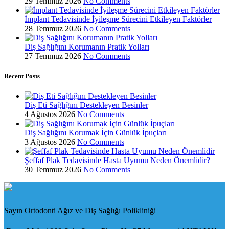
29 Temmuz 2026
No Comments
İmplant Tedavisinde İyileşme Sürecini Etkileyen Faktörler
28 Temmuz 2026
No Comments
Diş Sağlığını Korumanın Pratik Yolları
27 Temmuz 2026
No Comments
Recent Posts
Diş Eti Sağlığını Destekleyen Besinler
4 Ağustos 2026
No Comments
Diş Sağlığını Korumak İçin Günlük İpuçları
3 Ağustos 2026
No Comments
Şeffaf Plak Tedavisinde Hasta Uyumu Neden Önemlidir?
30 Temmuz 2026
No Comments
Sayın Ortodonti Ağız ve Diş Sağlığı Polikliniği