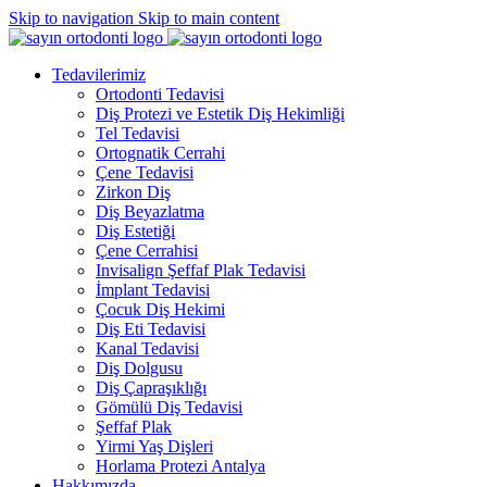
Skip to navigation
Skip to main content
Tedavilerimiz
Ortodonti Tedavisi
Diş Protezi ve Estetik Diş Hekimliği
Tel Tedavisi
Ortognatik Cerrahi
Çene Tedavisi
Zirkon Diş
Diş Beyazlatma
Diş Estetiği
Çene Cerrahisi
Invisalign Şeffaf Plak Tedavisi
İmplant Tedavisi
Çocuk Diş Hekimi
Diş Eti Tedavisi
Kanal Tedavisi
Diş Dolgusu
Diş Çapraşıklığı
Gömülü Diş Tedavisi
Şeffaf Plak
Yirmi Yaş Dişleri
Horlama Protezi Antalya
Hakkımızda