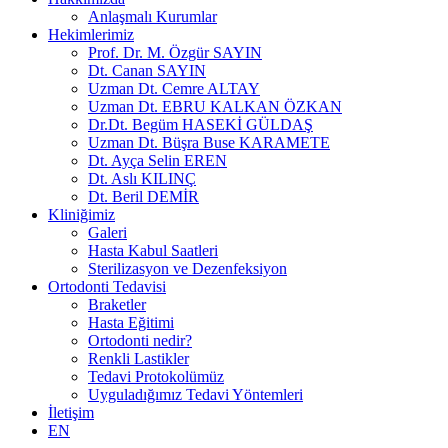
Anlaşmalı Kurumlar
Hekimlerimiz
Prof. Dr. M. Özgür SAYIN
Dt. Canan SAYIN
Uzman Dt. Cemre ALTAY
Uzman Dt. EBRU KALKAN ÖZKAN
Dr.Dt. Begüm HASEKİ GÜLDAŞ
Uzman Dt. Büşra Buse KARAMETE
Dt. Ayça Selin EREN
Dt. Aslı KILINÇ
Dt. Beril DEMİR
Kliniğimiz
Galeri
Hasta Kabul Saatleri
Sterilizasyon ve Dezenfeksiyon
Ortodonti Tedavisi
Braketler
Hasta Eğitimi
Ortodonti nedir?
Renkli Lastikler
Tedavi Protokolümüz
Uyguladığımız Tedavi Yöntemleri
İletişim
EN