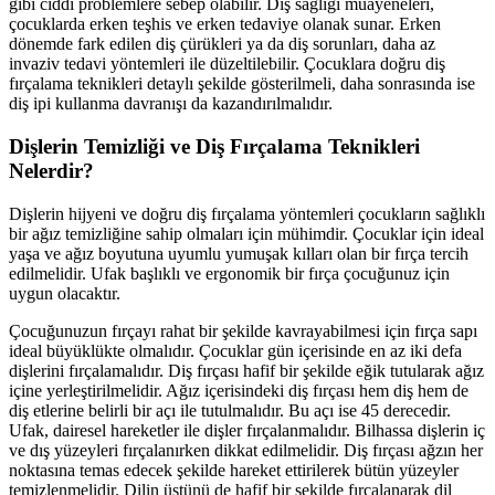
gibi ciddi problemlere sebep olabilir. Diş sağlığı muayeneleri,
çocuklarda erken teşhis ve erken tedaviye olanak sunar. Erken
dönemde fark edilen diş çürükleri ya da diş sorunları, daha az
invaziv tedavi yöntemleri ile düzeltilebilir. Çocuklara doğru diş
fırçalama teknikleri detaylı şekilde gösterilmeli, daha sonrasında ise
diş ipi kullanma davranışı da kazandırılmalıdır.
Dişlerin Temizliği ve Diş Fırçalama Teknikleri
Nelerdir?
Dişlerin hijyeni ve doğru diş fırçalama yöntemleri çocukların sağlıklı
bir ağız temizliğine sahip olmaları için mühimdir. Çocuklar için ideal
yaşa ve ağız boyutuna uyumlu yumuşak kılları olan bir fırça tercih
edilmelidir. Ufak başlıklı ve ergonomik bir fırça çocuğunuz için
uygun olacaktır.
Çocuğunuzun fırçayı rahat bir şekilde kavrayabilmesi için fırça sapı
ideal büyüklükte olmalıdır. Çocuklar gün içerisinde en az iki defa
dişlerini fırçalamalıdır. Diş fırçası hafif bir şekilde eğik tutularak ağız
içine yerleştirilmelidir. Ağız içerisindeki diş fırçası hem diş hem de
diş etlerine belirli bir açı ile tutulmalıdır. Bu açı ise 45 derecedir.
Ufak, dairesel hareketler ile dişler fırçalanmalıdır. Bilhassa dişlerin iç
ve dış yüzeyleri fırçalanırken dikkat edilmelidir. Diş fırçası ağzın her
noktasına temas edecek şekilde hareket ettirilerek bütün yüzeyler
temizlenmelidir. Dilin üstünü de hafif bir şekilde fırçalanarak dil