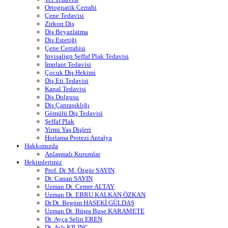
Ortognatik Cerrahi
Çene Tedavisi
Zirkon Diş
Diş Beyazlatma
Diş Estetiği
Çene Cerrahisi
Invisalign Şeffaf Plak Tedavisi
İmplant Tedavisi
Çocuk Diş Hekimi
Diş Eti Tedavisi
Kanal Tedavisi
Diş Dolgusu
Diş Çapraşıklığı
Gömülü Diş Tedavisi
Şeffaf Plak
Yirmi Yaş Dişleri
Horlama Protezi Antalya
Hakkımızda
Anlaşmalı Kurumlar
Hekimlerimiz
Prof. Dr. M. Özgür SAYIN
Dt. Canan SAYIN
Uzman Dt. Cemre ALTAY
Uzman Dt. EBRU KALKAN ÖZKAN
Dr.Dt. Begüm HASEKİ GÜLDAŞ
Uzman Dt. Büşra Buse KARAMETE
Dt. Ayça Selin EREN
Dt. Aslı KILINÇ