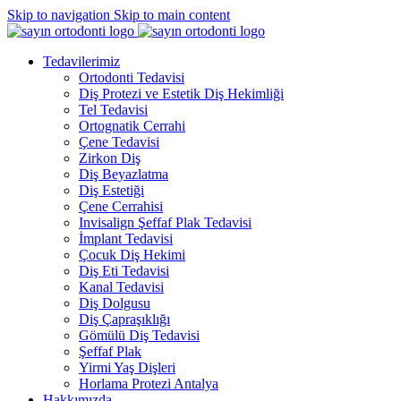
Skip to navigation
Skip to main content
Tedavilerimiz
Ortodonti Tedavisi
Diş Protezi ve Estetik Diş Hekimliği
Tel Tedavisi
Ortognatik Cerrahi
Çene Tedavisi
Zirkon Diş
Diş Beyazlatma
Diş Estetiği
Çene Cerrahisi
Invisalign Şeffaf Plak Tedavisi
İmplant Tedavisi
Çocuk Diş Hekimi
Diş Eti Tedavisi
Kanal Tedavisi
Diş Dolgusu
Diş Çapraşıklığı
Gömülü Diş Tedavisi
Şeffaf Plak
Yirmi Yaş Dişleri
Horlama Protezi Antalya
Hakkımızda