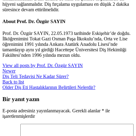
hijyeni sağlanmalıdır. Diş fırçalama uygulaması en düşük 2 dakika
süresince devam ettirilmelidir.
About Prof. Dr. Özgür SAYIN
Prof. Dr. Özgür SAYIN, 22.05.1973 tarihinde Eskişehir’de doğdu.
İlköğrenimini Tokat Gazi Osman Paşa İlkokulu’nda, Orta ve Lise
öğrenimini 1991 yılında Ankara Atatürk Anadolu Lisesi’nde
tamamlayıp aynı yıl girdiği Hacettepe Üniversitesi Diş Hekimliği
Fakültesi’nden 1996 yılında mezun oldu.
View all posts by Prof. Dr. Özgür SAYIN
Newer
Diş Teli Tedavisi Ne Kadar Sürer?
Back to list
Older
Diş Eti Hastalıklarının Belirtileri Nelerdir?
Bir yanıt yazın
E-posta adresiniz yayınlanmayacak.
Gerekli alanlar
*
ile
işaretlenmişlerdir