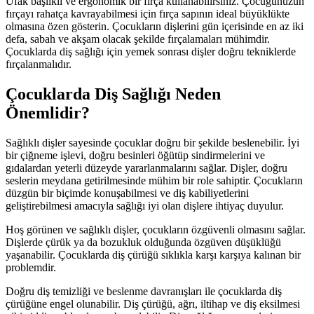
Ufak başlıklı ve ergonomik bir fırça kullanabilirsiniz. Çocuğunuzun
fırçayı rahatça kavrayabilmesi için fırça sapının ideal büyüklükte
olmasına özen gösterin. Çocukların dişlerini gün içerisinde en az iki
defa, sabah ve akşam olacak şekilde fırçalamaları mühimdir.
Çocuklarda diş sağlığı için yemek sonrası dişler doğru tekniklerde
fırçalanmalıdır.
Çocuklarda Diş Sağlığı Neden
Önemlidir?
Sağlıklı dişler sayesinde çocuklar doğru bir şekilde beslenebilir. İyi
bir çiğneme işlevi, doğru besinleri öğütüp sindirmelerini ve
gıdalardan yeterli düzeyde yararlanmalarını sağlar. Dişler, doğru
seslerin meydana getirilmesinde mühim bir role sahiptir. Çocukların
düzgün bir biçimde konuşabilmesi ve diş kabiliyetlerini
geliştirebilmesi amacıyla sağlığı iyi olan dişlere ihtiyaç duyulur.
Hoş görünen ve sağlıklı dişler, çocukların özgüvenli olmasını sağlar.
Dişlerde çürük ya da bozukluk olduğunda özgüven düşüklüğü
yaşanabilir. Çocuklarda diş çürüğü sıklıkla karşı karşıya kalınan bir
problemdir.
Doğru diş temizliği ve beslenme davranışları ile çocuklarda diş
çürüğüne engel olunabilir. Diş çürüğü, ağrı, iltihap ve diş eksilmesi