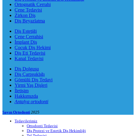
Ortognatik Cerrahi
Çene Tedavisi
Zirkon Diş
Diş Beyazlatma
Diş Estetiği
Çene Cerrahisi
İmplant Diş
Çocuk Diş Hekimi
Diş Eti Tedavisi
Kanal Tedavisi
Diş Dolgusu
Diş Çarpışıklığı
Gömülü Diş Tedavi
Yirmi Yaş Dişleri
İletişim
Hakkımızda
Antalya ortodonti
Sayın Ortodonti
2025
Tedavilerimiz
Ortodonti Tedavisi
Diş Protezi ve Estetik Diş Hekimliği
Tel Tedavisi